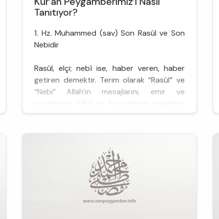
Kur’an Peygamberimiz’i Nasıl
Tanıtıyor?
1. Hz. Muhammed (sav) Son Rasûl ve Son
Nebidir
Rasûl, elçi; nebî ise, haber veren, haber
getiren demektir. Terim olarak “Rasûl” ve
“Nebi” Allah’ın mesajlarını, emir ve
yasaklarını, öğüt ve tavsiyelerini insanlara
bildirmesi için görevlendirdiği kimseye
denir. Rasûl ve Nebî'yi biz Türkçe’de
“Peygamber”(haber getiren) kelimesi ile
ifade ediyoruz. Kur’ân’da “mürsel” ve
“nezir” (uyarıcı), “beşir”(müjd...