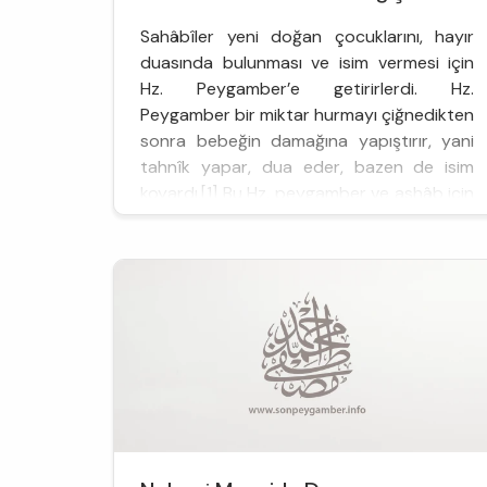
Sahâbîler yeni doğan çocuklarını, hayır
duasında bulunması ve isim vermesi için
Hz. Peygamber’e getirirlerdi. Hz.
Peygamber bir miktar hurmayı çiğnedikten
sonra bebeğin damağına yapıştırır, yani
tahnîk yapar, dua eder, bazen de isim
koyardı.[1] Bu Hz. peygamber ve ashâb için
rutin bir uygulama haline gelmişti.
Ensardan Ebu Üseyd, oğlunu getirip Hz.
Peygamber’in kucağına oturtmuştu.
Ancak Resûlullâ...