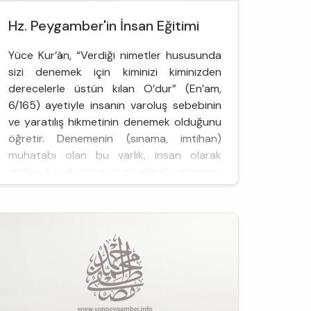
Hz. Peygamber'in İnsan Eğitimi
Yüce Kur’ân, “Verdiği nimetler hususunda
sizi denemek için kiminizi kiminizden
derecelerle üstün kılan O’dur” (En’am,
6/165) ayetiyle insanın varoluş sebebinin
ve yaratılış hikmetinin denemek olduğunu
öğretir. Denemenin (sınama, imtihan)
muhatabı olan bu varlık, insan olarak
doğar. Ancak onun insan olarak yaşaması
ve insan olarak &oum...