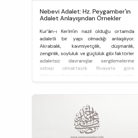
Nebevi Adalet: Hz. Peygamber'in
Adalet Anlayışından Örnekler
Kur’ân-ı Kerîm'in nazil olduğu ortamda
adaletli bir yapı olmadığı anlaşılıyor.
Akrabalık, kavmiyetçilik, düşmanlık,
zenginlik, soyluluk ve güçlülük gibi faktörler
adaletsiz davranışlar sergilemelerine
sebep olmaktaydı. Rivayete göre
Mahzumoğullarına mensup soylu bir kadın
hırsızlık yaptı. Hak ettiği cezanın
uygulanmasını isteyen ai...