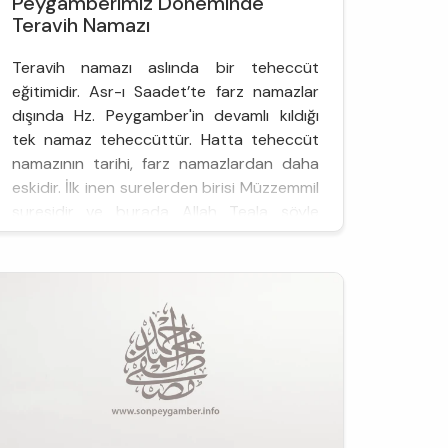
Peygamberimiz Döneminde
Teravih Namazı
Teravih namazı aslında bir teheccüt
eğitimidir. Asr-ı Saadet’te farz namazlar
dışında Hz. Peygamber'in devamlı kıldığı
tek namaz teheccüttür. Hatta teheccüt
namazının tarihi, farz namazlardan daha
eskidir. İlk inen surelerden birisi Müzzemmil
suresidir ve burada Allah Teala şöyle
buyurmaktadır: "Ey örtülere bürünen
(peygamber)! Gece...