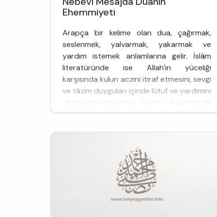
Nebevi Mesajda Duanın
Ehemmiyeti
Arapça bir kelime olan dua, çağırmak,
seslenmek, yalvarmak, yakarmak ve
yardım istemek anlamlarına gelir. İslâm
literatüründe ise Allah’ın yüceliği
karşısında kulun aczini itiraf etmesini, sevgi
ve tâzim duyguları içinde lütuf ve yardımını
dilemesini ifade eder. Kur’ân-ı Kerîm’de de
birçok yerde ge&cce...