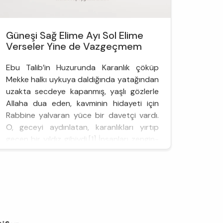
Güneşi Sağ Elime Ayı Sol Elime
Verseler Yine de Vazgeçmem
Ebu Talib’in Huzurunda Karanlık çöküp
Mekke halkı uykuya daldığında yatağından
uzakta secdeye kapanmış, yaşlı gözlerle
Allaha dua eden, kavminin hidayeti için
Rabbine yalvaran yüce bir davetçi vardı.
O, geceyi aydınlatan, karanlıkları yırtıp
geçen bir yıldız gibiydi.[1] İnsanları zengin-
fakir, hür - köle, kuvvetli-zayıf diye
ayırmaz; gece-gündüz demeden Rabbinin
yoluna, sevgi ve kardeşliğe dave...