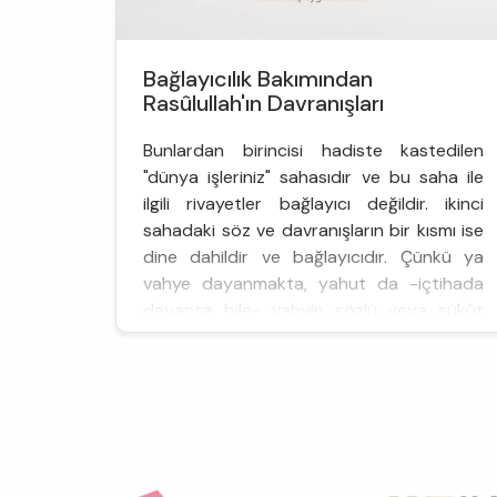
Bağlayıcılık Bakımından
Rasûlullah'ın Davranışları
Bunlardan birincisi hadiste kastedilen
"dünya işleriniz" sahasıdır ve bu saha ile
ilgili rivayetler bağlayıcı değildir. ikinci
sahadaki söz ve davranışların bir kısmı ise
dine dahildir ve bağlayıcıdır. Çünkü ya
vahye dayanmakta, yahut da -içtihada
dayansa bile- vahyin sözlü veya sükût
şeklinde onayından geçmiş bulunmaktadır.
Bunların birbirinden nasıl ayrılacağı ise
aşağıda ele al...