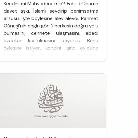
Kendini mi Mahvedeceksin? Fahr-i Cihan'ın
davet aşkı, İslam'ı sevdirip benimsetme
arzusu, işte böylesine alev alevdi. Rahmet
Güneşi'nin engin gönlü herkesin doğru yolu
bulmasını, cennete ulaşmasını, ebedi
azaptan kurtulmasını istiyordu. Bunu
öylesine istiyor, kendini işine öylesine
kaptırıyor, İslam’a karşı tavır almasınlar
diye öylesine gayre...