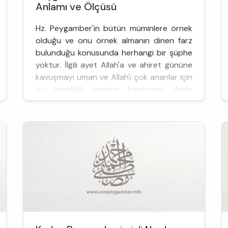
Anlamı ve Ölçüsü
Hz. Peygamber'in bütün müminlere örnek
olduğu ve onu örnek almanın dinen farz
bulunduğu konusunda herhangi bir şüphe
yoktur. İlgili ayet Allah'a ve ahiret gününe
kavuşmayı uman ve Allah'ı çok ananlar için
bu örnekliği üzerine bastırarak ifade
etmektedir. Ancak burada ince bir nokta
vardır. Bu nokta gözden kaçınılırsa Hz.
Peygamber evrensel mesaj sahibi bir Allah
elçisi olmaktan çıkarılıp çağına ma...