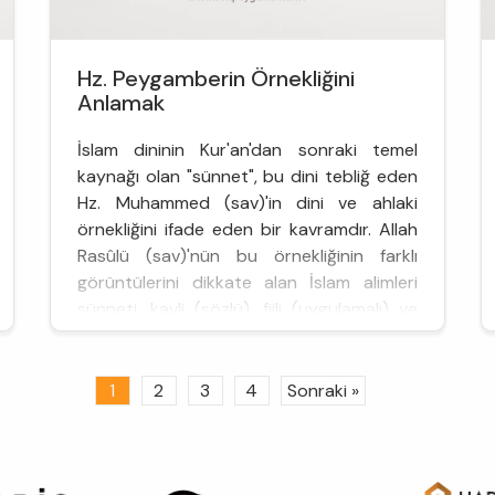
Hz. Peygamberin Örnekliğini
Anlamak
İslam dininin Kur'an'dan sonraki temel
kaynağı olan "sünnet", bu dini tebliğ eden
Hz. Muhammed (sav)'in dini ve ahlaki
örnekliğini ifade eden bir kavramdır. Allah
Rasûlü (sav)'nün bu örnekliğinin farklı
görüntülerini dikkate alan İslam alimleri
sünneti, kavli (sözlü), fiili (uygulamalı) ve
takriri (onaylı) olarak üçe ayırmışlardır.
Birincisi, Hz. Peygamber'in sözlü
açıklamalarını, ikincisi, eylem ...
1
2
3
4
Sonraki »