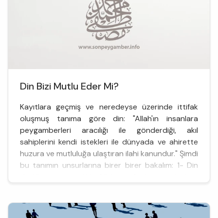
Din Bizi Mutlu Eder Mi?
Kayıtlara geçmiş ve neredeyse üzerinde ittifak
oluşmuş tanıma göre din: "Allah'ın insanlara
peygamberleri aracılığı ile gönderdiği, akıl
sahiplerini kendi istekleri ile dünyada ve ahirette
huzura ve mutluluğa ulaştıran ilahi kanundur." Şimdi
bu tanımın unsurlarına birer birer bakalım: 1- Din
dediğin şey, öncelikle Allah tarafından gönderilmiş
o...