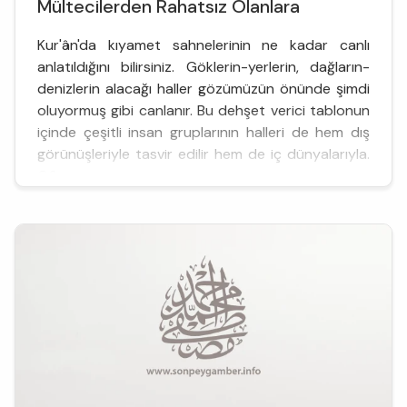
Mültecilerden Rahatsız Olanlara
Kur'ân'da kıyamet sahnelerinin ne kadar canlı
anlatıldığını bilirsiniz. Göklerin-yerlerin, dağların-
denizlerin alacağı haller gözümüzün önünde şimdi
oluyormuş gibi canlanır. Bu dehşet verici tablonun
içinde çeşitli insan gruplarının halleri de hem dış
görünüşleriyle tasvir edilir hem de iç dünyalarıyla.
G&ou...