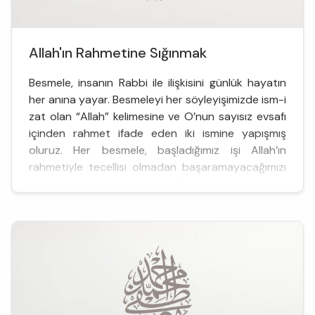
Allah'ın Rahmetine Sığınmak
Besmele, insanın Rabbi ile ilişkisini günlük hayatın
her anına yayar. Besmeleyi her söyleyişimizde ism-i
zat olan “Allah” kelimesine ve O’nun sayısız evsafı
içinden rahmet ifade eden iki ismine yapışmış
oluruz. Her besmele, başladığımız işi Allah’ın
rahmetiyle tecellisi olmadan başaramayacağımızı
zımnen ifade eden bir duadır. Tevazudan doğan bir
sığın...