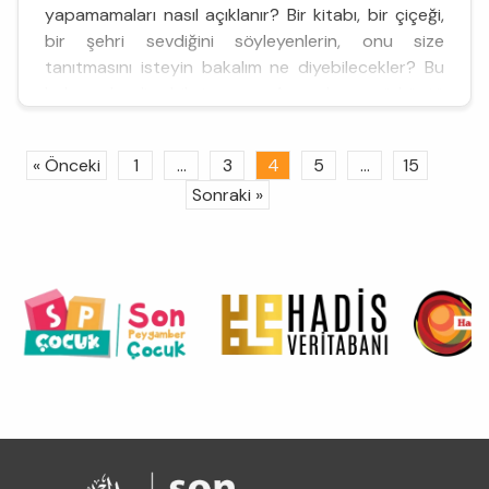
yapamamaları nasıl açıklanır? Bir kitabı, bir çiçeği,
bir şehri sevdiğini söyleyenlerin, onu size
tanıtmasını isteyin bakalım ne diyebilecekler? Bu
hal nedendir bilmiyorum. Ama bana ürküntü
veriyor. &C...
« Önceki
1
...
3
4
5
...
15
Sonraki »