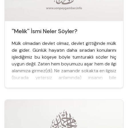
''Melik'' İsmi Neler Söyler?
Mülk olmadan devlet olmaz, devlet gittiğinde mülk
de gider. Günlük hayatın daha sıradan konularını
işlediğimiz bu köşeye böyle tumturaklı sözler hiç
uygun değil. Zaten hem boyumuzu aşar hem de ilgi
alanımıza girmez(di). Ne zamandır sokakta en ilgisiz
(burada yetersiz anlamında) insanın bile
otoriteden şikayet etmeye başladığını ve
yaşadığımız her sorunu ...