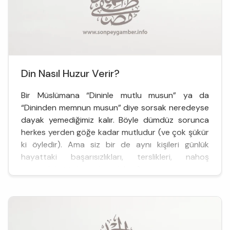
Din Nasıl Huzur Verir?
Bir Müslümana “Dininle mutlu musun” ya da
“Dininden memnun musun” diye sorsak neredeyse
dayak yemediğimiz kalır. Böyle dümdüz sorunca
herkes yerden göğe kadar mutludur (ve çok şükür
ki öyledir). Ama siz bir de aynı kişileri günlük
hayattaki başarısızlıkları, terslikleri, nahoş
muameleleri, iş hayatlarındaki a&cc...