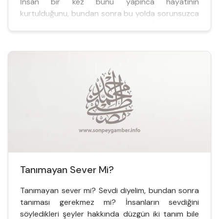
İnsan bir kez bunu yapınca hayatının
kurtulduğunu, bundan sonra bu yolda sorunsuzca
devam edip gideceğini düşünür. Öyle ya, bu
Allah’ın rızasına giden dos...
Tanımayan Sever Mi?
Tanımayan sever mi? Sevdi diyelim, bundan sonra
tanıması gerekmez mi? İnsanların sevdiğini
söyledikleri şeyler hakkında düzgün iki tanım bile