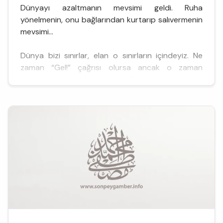
Dünyayı azaltmanın mevsimi geldi. Ruha
yönelmenin, onu bağlarından kurtarıp salıvermenin
mevsimi...
Dünya bizi sınırlar, elan o sınırların içindeyiz. Ne
zaman “Gel!” çağrısı olursa ancak o zaman
çıkabiliriz bu sınırların dışına. Daha dünyadayken
onun sınırlarının dışına çıkmaya kalkmak şirazemizi
dağıtabilir. O nedenle ne yapacaksak burada, ona
rağmen, onunla birlikte yapacağız. Efendimiz’in
bize ...