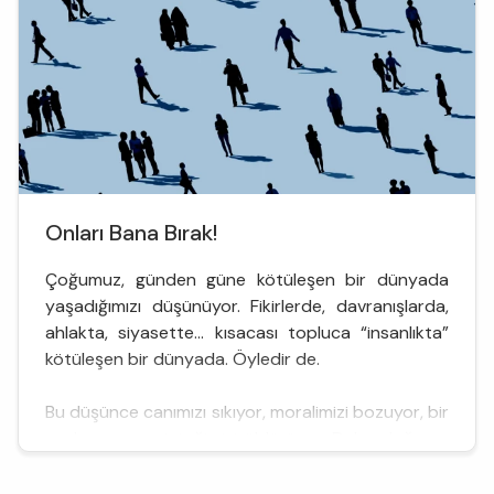
Onları Bana Bırak!
Çoğumuz, günden güne kötüleşen bir dünyada
yaşadığımızı düşünüyor. Fikirlerde, davranışlarda,
ahlakta, siyasette… kısacası topluca “insanlıkta”
kötüleşen bir dünyada. Öyledir de.
Bu düşünce canımızı sıkıyor, moralimizi bozuyor, bir
şeyler yapma isteğimizi öldürüyor. Daha doğrusu
ne yapsak işe yaramayacağını düşünüyoruz.
Çünkü istiyoruz ki her ne yapacaksak,