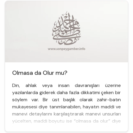
yapacağımız iş her şeyi düzeltsin. Dünya...
Olmasa da Olur mu?
Din, ahlak veya insan davranışları üzerine
yazılanlarda giderek daha fazla dikkatimi çeken bir
söylem var. Bir üst başlık olarak zahir-batın
mukayesesi diye tanımlanabilen, hayatın maddi ve
manevi detaylarını karşılaştırarak manevi unsurları
yücelten, maddi boyutu ise “olmasa da olur” diye
küçümseyen yaklaşımdan bahsediyorum. Hemen