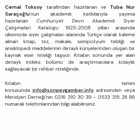
Cemal Toksoy
tarafından hazırlanan ve
Tuba Nur
Saraçoğlu
'nun akademik katkılarıyla yayıma
hazırlanan
Cumhuriyet Devri Akademik Siyer
Çalışmaları Katalogu
1923-2008 yılları arasında
ülkemizde siyer çalışmaları alanında Türkçe olarak kaleme
alınan kitap, tez, makale, sempozyum tebliği ve
ansiklopedi maddelerinin detaylı künyelerinden oluşan bir
kaynak eser niteliği taşıyor. Kitabın sonunda yer alan
detaylı indeks bölümü de araştırmacılara kolaylık
sağlayacak bir rehber niteliğinde.
Kitabın temini
konusunda
info@sonpeygamber.info
adresinden veya
Meridyen Derneği'nin 0216 310 30 39 - 0533 315 28 86
numaralı telefonlarından bilgi alabilirsiniz.