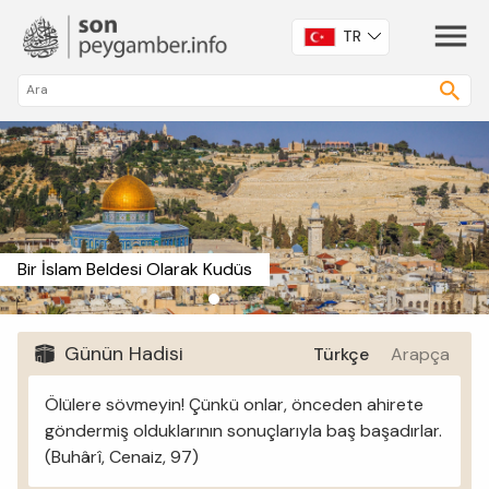
TR
Bir İslam Beldesi Olarak Kudüs
Günün Hadisi
Türkçe
Arapça
Ölülere sövmeyin! Çünkü onlar, önceden ahirete
göndermiş olduklarının sonuçlarıyla baş başadırlar.
(Buhârî, Cenaiz, 97)