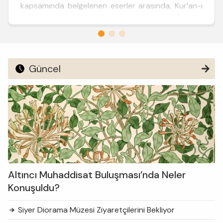
kapsamında belgelenen eserler arasında, Kur’an-ı
Kerim ayetlerini içeren kaya yazıtları ile Hz. Ömer’in
adının geçtiği kitabe öne çıkıyor. Yüzey
araştırmalarının ikinci sezonu itibarıyla bölgede
156 ye...
Güncel
Altıncı Muhaddisat Buluşması’nda Neler
Konuşuldu?
Siyer Diorama Müzesi Ziyaretçilerini Bekliyor