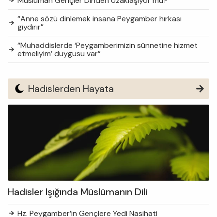
Müslüman Gençler Dinden Uzaklaşıyor mu?
“Anne sözü dinlemek insana Peygamber hırkası
giydirir”
“Muhaddislerde ‘Peygamberimizin sünnetine hizmet
etmeliyim’ duygusu var”
Hadislerden Hayata
Hadisler Işığında Müslümanın Dili
Hz. Peygamber’in Gençlere Yedi Nasihati