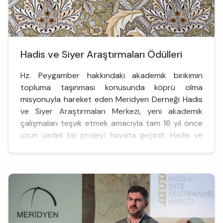
Hadis ve Siyer Araştırmaları Ödülleri
Hz. Peygamber hakkındaki akademik birikimin
topluma taşınması konusunda köprü olma
misyonuyla hareket eden Meridyen Derneği Hadis
ve Siyer Araştırmaları Merkezi, yeni akademik
çalışmaları teşvik etmek amacıyla tam 16 yıl önce
uzun vadeli bir projeyi hayata geçirdi. Hadis ve
siyer alanlarında ülkemizde yapılan bilimsel
araştırmalara destek sağlamak gayesiyle periyodik
olarak düzenlenen Hadis ve Siy...