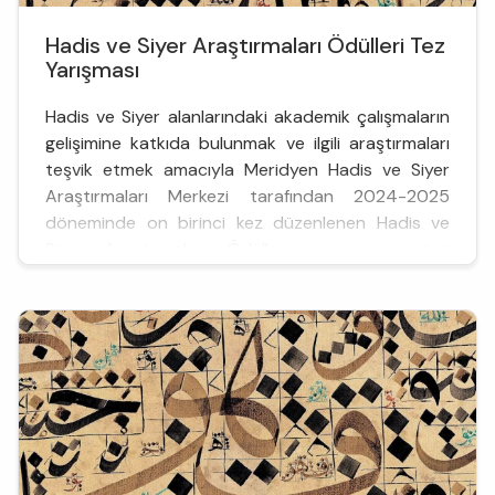
Hadis ve Siyer Araştırmaları Ödülleri Tez
Yarışması
Hadis ve Siyer alanlarındaki akademik çalışmaların
gelişimine katkıda bulunmak ve ilgili araştırmaları
teşvik etmek amacıyla Meridyen Hadis ve Siyer
Araştırmaları Merkezi tarafından 2024-2025
döneminde on birinci kez düzenlenen Hadis ve
Siyer Araştırmaları Ödülleri yarışmasına tez
dalında başvurular kabul edilmeye başlandı.
Tez yarışmasına katılım ve başvuruya dair tüm
detaylar şu ş...