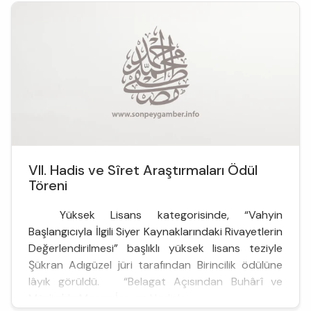
VII. Hadis ve Sîret Araştırmaları Ödül
Töreni
Yüksek Lisans kategorisinde, “Vahyin
Başlangıcıyla İlgili Siyer Kaynaklarındaki Rivayetlerin
Değerlendirilmesi” başlıklı yüksek lisans teziyle
Şükran Adıgüzel jüri tarafından Birincilik ödülüne
lâyık görüldü. “Belagat Açısından Buhârî ve
Müslim'de Mecaz İçeren Hadisle...