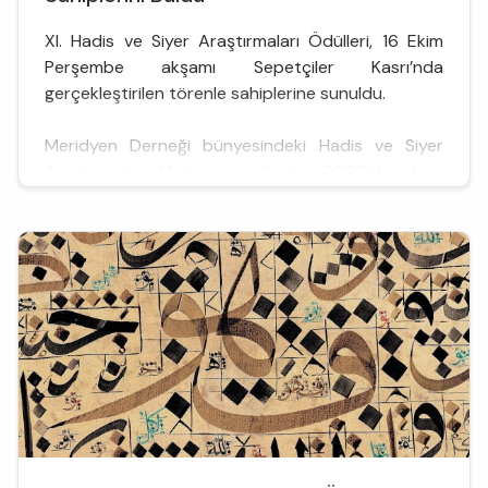
XI. Hadis ve Siyer Araştırmaları Ödülleri, 16 Ekim
Perşembe akşamı Sepetçiler Kasrı’nda
gerçekleştirilen törenle sahiplerine sunuldu.
Meridyen Derneği bünyesindeki Hadis ve Siyer
Araştırmaları Merkezi tarafından 2008’den beri
düzenlenen, hadis ve siyer alanlarında yapılan
nitelikli akademik çalışmaları teşvik etmeyi, ayrıca
bu alanlara yıllarca hizmet etmiş önemli ilim
insanlarını onurlandırmayı g...