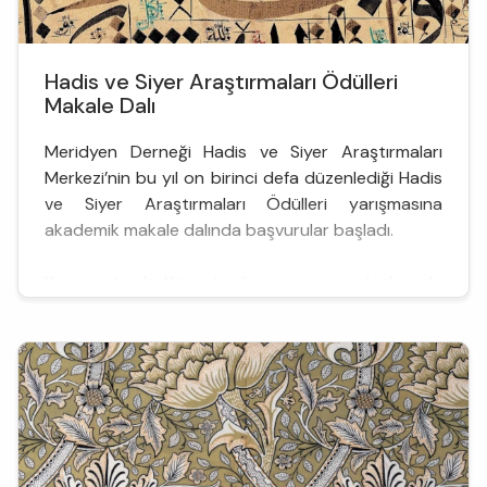
Hadis ve Siyer Araştırmaları Ödülleri
Makale Dalı
Meridyen Derneği Hadis ve Siyer Araştırmaları
Merkezi’nin bu yıl on birinci defa düzenlediği Hadis
ve Siyer Araştırmaları Ödülleri yarışmasına
akademik makale dalında başvurular başladı.
Yarışmayla birlikte, hadis ve siyer alanlarında
başarılı bulunan genç akademisyenlerin ve
çalışmaların ödüllendirilmesi, alana katkı
sağlayacak yeni araştırmaların teşvik edilmesi
amaçlanıyor. ...