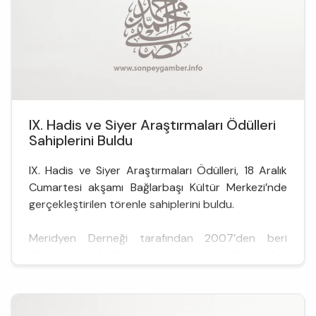
IX. Hadis ve Siyer Araştırmaları Ödülleri
Sahiplerini Buldu
IX. Hadis ve Siyer Araştırmaları Ödülleri, 18 Aralık
Cumartesi akşamı Bağlarbaşı Kültür Merkezi’nde
gerçekleştirilen törenle sahiplerini buldu.
Meridyen Derneği tarafından 2007’den beri
düzenlenen, hadis ve siyer alanlarında yapılan
nitelikli akademik çalışmaları teşvik etmeyi, ayrıca
bu alanlara yıllarca hizmet etmiş önemli ilim
insanlarını onurlandırmayı gaye edinen