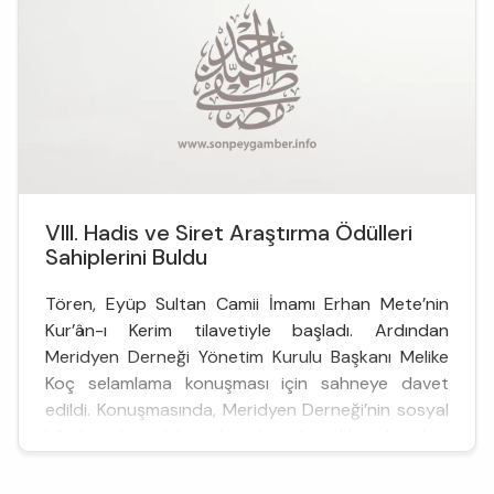
organizasyon, bu yıl dokuzunc...
VIII. Hadis ve Siret Araştırma Ödülleri
Sahiplerini Buldu
Tören, Eyüp Sultan Camii İmamı Erhan Mete’nin
Kur’ân-ı Kerim tilavetiyle başladı. Ardından
Meridyen Derneği Yönetim Kurulu Başkanı Melike
Koç selamlama konuşması için sahneye davet
edildi. Konuşmasında, Meridyen Derneği’nin sosyal
bilimler alanındaki çalışmaları desteklemek adına
bir yandan akademik destek bursları verirken diğer
y...