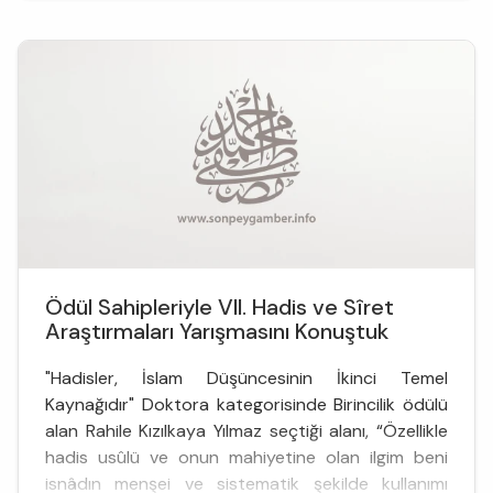
Ödül Sahipleriyle VII. Hadis ve Sîret
Araştırmaları Yarışmasını Konuştuk
"Hadisler, İslam Düşüncesinin İkinci Temel
Kaynağıdır" Doktora kategorisinde Birincilik ödülü
alan Rahile Kızılkaya Yılmaz seçtiği alanı, “Özellikle
hadis usûlü ve onun mahiyetine olan ilgim beni
isnâdın menşei ve sistematik şekilde kullanımı