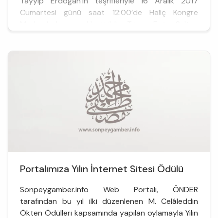
Tayyip Erdoğan’ın teşrifleriyle 16 Aralık 2017
Cumartesi günü saat 12:00’de Haliç Kongre
Merkezi’nde gerçekleştirildi. Tören, Eyüp Sultan
Cami İmamı Erhan Mete&rsqu...
Portalımıza Yılın İnternet Sitesi Ödülü
Sonpeygamber.info Web Portalı, ÖNDER
tarafından bu yıl ilki düzenlenen M. Celâleddin
Ökten Ödülleri kapsamında yapılan oylamayla Yılın