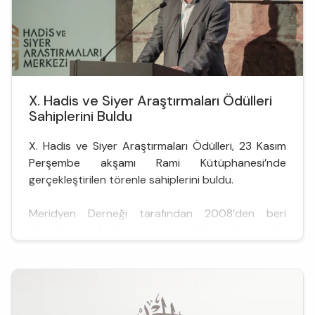
X. Hadis ve Siyer Araştırmaları Ödülleri
Sahiplerini Buldu
X. Hadis ve Siyer Araştırmaları Ödülleri, 23 Kasım
Perşembe akşamı Rami Kütüphanesi’nde
gerçekleştirilen törenle sahiplerini buldu.
Meridyen Derneği tarafından 2008’den beri
düzenlenen, hadis ve siyer alanlarında yapılan
nitelikli akademik çalışmaları teşvik etmeyi, ayrıca
bu alanlara yıllarca hizmet etmiş önemli ilim
insanlarını onurlandırmayı gaye edinen
organizasyon, bu yıl onuncu kez gerçekleş...