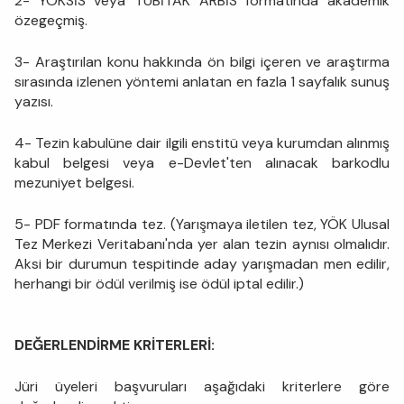
2- YÖKSİS veya TÜBİTAK ARBİS formatında akademik
özegeçmiş.
3- Araştırılan konu hakkında ön bilgi içeren ve araştırma
sırasında izlenen yöntemi anlatan en fazla 1 sayfalık sunuş
yazısı.
4- Tezin kabulüne dair ilgili enstitü veya kurumdan alınmış
kabul belgesi veya e-Devlet'ten alınacak barkodlu
mezuniyet belgesi.
5- PDF formatında tez. (Yarışmaya iletilen tez, YÖK Ulusal
Tez Merkezi Veritabanı'nda yer alan tezin aynısı olmalıdır.
Aksi bir durumun tespitinde aday yarışmadan men edilir,
herhangi bir ödül verilmiş ise ödül iptal edilir.)
DEĞERLENDİRME KRİTERLERİ:
Jüri üyeleri başvuruları aşağıdaki kriterlere göre