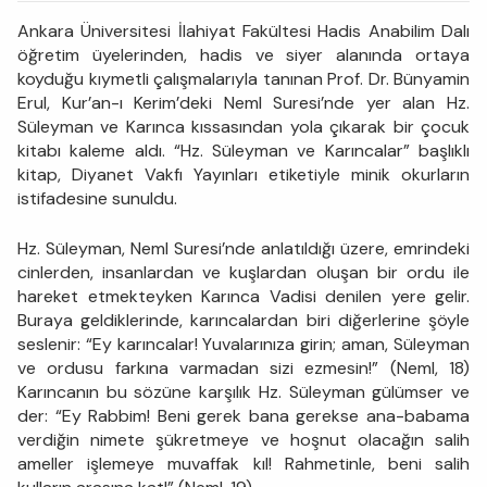
Ankara Üniversitesi İlahiyat Fakültesi Hadis Anabilim Dalı
öğretim üyelerinden, hadis ve siyer alanında ortaya
koyduğu kıymetli çalışmalarıyla tanınan Prof. Dr. Bünyamin
Erul, Kur’an-ı Kerim’deki Neml Suresi’nde yer alan Hz.
Süleyman ve Karınca kıssasından yola çıkarak bir çocuk
kitabı kaleme aldı. “Hz. Süleyman ve Karıncalar” başlıklı
kitap, Diyanet Vakfı Yayınları etiketiyle minik okurların
istifadesine sunuldu.
Hz. Süleyman, Neml Suresi’nde anlatıldığı üzere, emrindeki
cinlerden, insanlardan ve kuşlardan oluşan bir ordu ile
hareket etmekteyken Karınca Vadisi denilen yere gelir.
Buraya geldiklerinde, karıncalardan biri diğerlerine şöyle
seslenir: “Ey karıncalar! Yuvalarınıza girin; aman, Süleyman
ve ordusu farkına varmadan sizi ezmesin!” (Neml, 18)
Karıncanın bu sözüne karşılık Hz. Süleyman gülümser ve
der: “Ey Rabbim! Beni gerek bana gerekse ana-babama
verdiğin nimete şükretmeye ve hoşnut olacağın salih
ameller işlemeye muvaffak kıl! Rahmetinle, beni salih