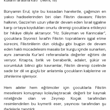
kulların arasına kat!” (Neml, 19)
Bünyamin Erul, işte bu kıssadan hareketle, çağımızın en
yakıcı hadiselerinden biri olan Filistin davasını; Filistin
halkının, Gazze’nin uzun yıllardır devam eden İsrail işgaline
karşı ortaya koydukları onurlu direnişi çocuklara etkileyici
bir hikâye diliyle aktarıyor. “Hz. Süleyman ve Karıncalar”,
çocuklara Siyonist İsrail’in Filistin topraklarını işgal etme
sürecini, Filistinlilerin dün olduğu gibi bugün de devam
eden haklı mücadelesini masalsı bir kurgu içinde sunarken,
aynı zamanda Kur’anî referanslarla değerler eğitimi de
veriyor. Kitapta, birlik ve beraberlik, adalet, şükür ve
sorumluluk bilinci gibi kavramlar, Filistin direnişi özelinde
sade bir dil ve güçlü bir anlatımla çocukların kalplerine ve
zihinlerine işleniyor.
Hem aileler hem eğitimciler için çocuklarla Filistin
meselesini konuşmayı kolaylaştıracak değerli bir kaynak
niteliğinde olan ve Zeynep Koçak tarafından
resimlendirilen bu kıymetli eser, yayıncısı tarafından şu
ifadelerle tanıtıldı: