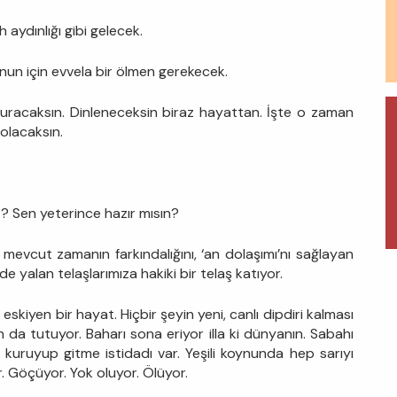
aydınlığı gibi gelecek.
nun için evvela bir ölmen gerekecek.
 Duracaksın. Dinleneceksin biraz hayattan. İşte o zaman
olacaksın.
ız? Sen yeterince hazır mısın?
 mevcut zamanın farkındalığını, ‘an dolaşımı’nı sağlayan
 de yalan telaşlarımıza hakiki bir telaş katıyor.
skiyen bir hayat. Hiçbir şeyin yeni, canlı dipdiri kalması
 tutuyor. Baharı sona eriyor illa ki dünyanın. Sabahı
de kuruyup gitme istidadı var. Yeşili koynunda hep sarıyı
r. Göçüyor. Yok oluyor. Ölüyor.