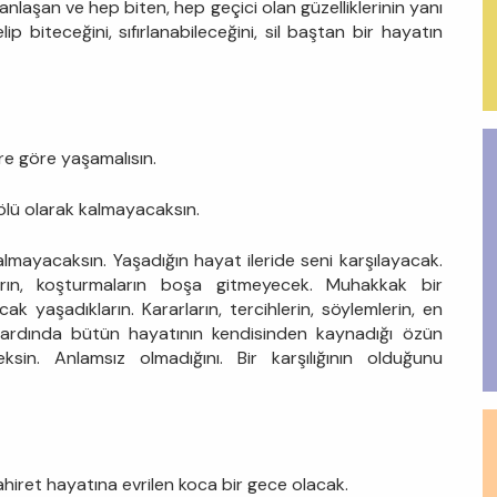
nlaşan ve hep biten, hep geçici olan güzelliklerinin yanı
lip biteceğini, sıfırlanabileceğini, sil baştan bir hayatın
re göre yaşamalısın.
r ölü olarak kalmayacaksın.
 kalmayacaksın. Yaşadığın hayat ileride seni karşılayacak.
aların, koşturmaların boşa gitmeyecek. Muhakkak bir
ak yaşadıkların. Kararların, tercihlerin, söylemlerin, en
ardında bütün hayatının kendisinden kaynadığı özün
sin. Anlamsız olmadığını. Bir karşılığının olduğunu
hiret hayatına evrilen koca bir gece olacak.