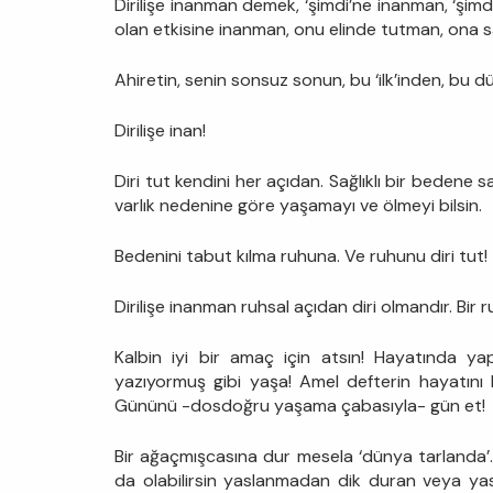
Dirilişe inanman demek, ‘şimdi’ne inanman, ‘şimd
olan etkisine inanman, onu elinde tutman, ona 
Ahiretin, senin sonsuz sonun, bu ‘ilk’inden, bu
Dirilişe inan!
Diri tut kendini her açıdan. Sağlıklı bir bedene s
varlık nedenine göre yaşamayı ve ölmeyi bilsin.
Bedenini tabut kılma ruhuna. Ve ruhunu diri tut!
Dirilişe inanman ruhsal açıdan diri olmandır. Bir r
Kalbin iyi bir amaç için atsın! Hayatında yapt
yazıyormuş gibi yaşa! Amel defterin hayatını 
Gününü -dosdoğru yaşama çabasıyla- gün et!
Bir ağaçmışcasına dur mesela ‘dünya tarlanda’. 
da olabilirsin yaslanmadan dik duran veya yasla