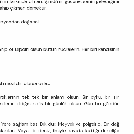
i’nin farkında olman, ‘şimdi’nin gücüne, senin geleceğine
sahip çıkman demektir.
 dünyandan doğacak.
ahip ol. Dipdiri olsun bütün hücrelerin. Her biri kendisinin
uh nasıl diri olursa öyle…
ıklarının tek tek bir anlamı olsun. Bir öykü, bir şiir
kaleme aldığın nefis bir günlük olsun. Gün bu gündür.
Yere sağlam bas. Dik dur. Meyveli ve gölgeli ol. Bir dağ
nılan. Veya bir deniz, ilmiyle hayata kattığı derinliğe