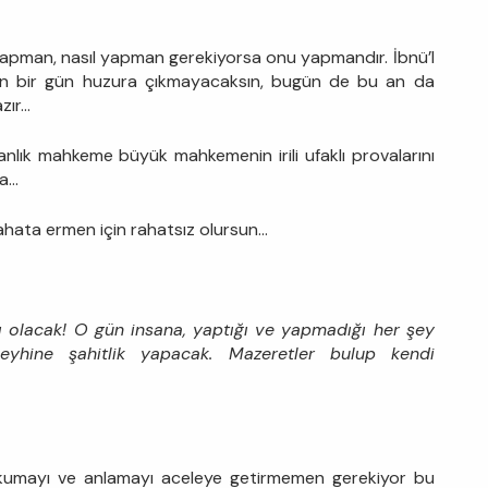
 yapman, nasıl yapman gerekiyorsa onu yapmandır. İbnü’l
ın bir gün huzura çıkmayacaksın, bugün de bu an da
zır…
anlık mahkeme büyük mahkemenin irili ufaklı provalarını
ra…
ahata ermen için rahatsız olursun…
tı olacak! O gün insana, yaptığı ve yapmadığı her şey
aleyhine şahitlik yapacak. Mazeretler bulup kendi
 okumayı ve anlamayı aceleye getirmemen gerekiyor bu