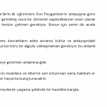
ur’ân’ın ilk öğretmeni Son Peygamber’in anlayışına göre
etirilmiş veya bir dönemin sapkınlıklarının eseri olarak
dan temize çekmen gerekiyor. Bunun için senin de acele
mını, kavramların aslını astarını, kültür ve anlayışındaki
e üstün körü bir algıyla yaklaşmaman gerekiyor bu anlamlı
eye getirmen anlamına gelir.
n insanlara ve elbette sen istiyorsan sana, hakikati er
bir hayatta buluşturacaktır.
 hazmederek yaşama şeklinde bir hazırlıkla karşıla…