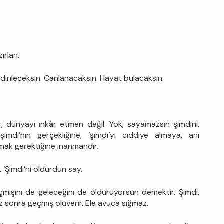
ırlan.
dirileceksin. Canlanacaksın. Hayat bulacaksın.
, dünyayı inkâr etmen değil. Yok, sayamazsın şimdini.
mdi’nin gerçekliğine, ‘şimdi’yi ciddiye almaya, anı
mak gerektiğine inanmandır.
 ‘Şimdi’ni öldürdün say.
çmişini de geleceğini de öldürüyorsun demektir. Şimdi,
z sonra geçmiş oluverir. Ele avuca sığmaz.