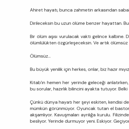
Ahiret hayatı, bunca zahmetin arkasından sabah 
Dirileceksin bu uzun ölüme benzer hayattan. Bu
Bir ölüm aşısı vurulacak vakti gelince kalbine.
ölümlülükten özgürleşeceksin. Ve artık ölümsüz 
Ölümsüz…
Bu büyük yenilik için herkes, onlar, biz hazır mıy
Kitab’ın hemen her yerinde geleceği anlatırken,
bu sorular, hazırlık bilincini ayakta tutuyor. Belki
Çünkü dünya hayatı her şeyi eskiten, kendisi de e
mümkün görünmüyor. Oyuncak tutan el baston da
akşamlıyor. Kavuşmaları ayrılığa kurulu. Filizin
besliyor. Yerinde durmuyor yeni. Eskiyor. Geçiyo