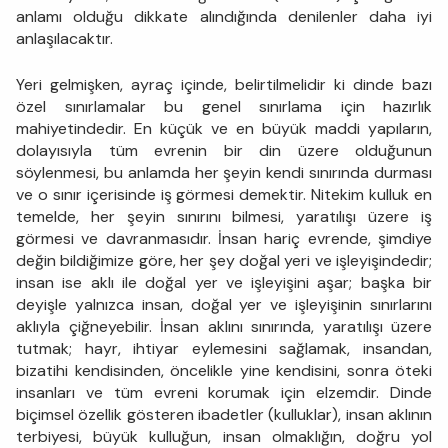
anlamı olduğu dikkate alındığında denilenler daha iyi
anlaşılacaktır.
Yeri gelmişken, ayraç içinde, belirtilmelidir ki dinde bazı
özel sınırlamalar bu genel sınırlama için hazırlık
mahiyetindedir. En küçük ve en büyük maddi yapıların,
dolayısıyla tüm evrenin bir din üzere olduğunun
söylenmesi, bu anlamda her şeyin kendi sınırında durması
ve o sınır içerisinde iş görmesi demektir. Nitekim kulluk en
temelde, her şeyin sınırını bilmesi, yaratılışı üzere iş
görmesi ve davranmasıdır. İnsan hariç evrende, şimdiye
değin bildiğimize göre, her şey doğal yeri ve işleyişindedir;
insan ise aklı ile doğal yer ve işleyişini aşar; başka bir
deyişle yalnızca insan, doğal yer ve işleyişinin sınırlarını
aklıyla çiğneyebilir. İnsan aklını sınırında, yaratılışı üzere
tutmak; hayr, ihtiyar eylemesini sağlamak, insandan,
bizatihi kendisinden, öncelikle yine kendisini, sonra öteki
insanları ve tüm evreni korumak için elzemdir. Dinde
biçimsel özellik gösteren ibadetler (kulluklar), insan aklının
terbiyesi, büyük kulluğun, insan olmaklığın, doğru yol