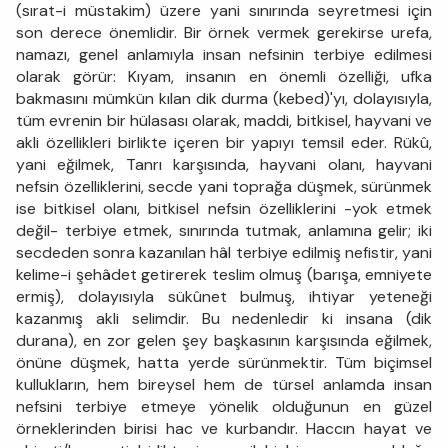
(sırat-i müstakim) üzere yani sınırında seyretmesi için
son derece önemlidir. Bir örnek vermek gerekirse urefa,
namazı, genel anlamıyla insan nefsinin terbiye edilmesi
olarak görür: Kıyam, insanın en önemli özelliği, ufka
bakmasını mümkün kılan dik durma (kebed)'yı, dolayısıyla,
tüm evrenin bir hülasası olarak, maddi, bitkisel, hayvani ve
akli özellikleri birlikte içeren bir yapıyı temsil eder. Rükû,
yani eğilmek, Tanrı karşısında, hayvani olanı, hayvani
nefsin özelliklerini, secde yani toprağa düşmek, sürünmek
ise bitkisel olanı, bitkisel nefsin özelliklerini -yok etmek
değil- terbiye etmek, sınırında tutmak, anlamına gelir; iki
secdeden sonra kazanılan hâl terbiye edilmiş nefistir, yani
kelime-i şehâdet getirerek teslim olmuş (barışa, emniyete
ermiş), dolayısıyla sükûnet bulmuş, ihtiyar yeteneği
kazanmış akli selimdir. Bu nedenledir ki insana (dik
durana), en zor gelen şey başkasının karşısında eğilmek,
önüne düşmek, hatta yerde sürünmektir. Tüm biçimsel
kullukların, hem bireysel hem de türsel anlamda insan
nefsini terbiye etmeye yönelik olduğunun en güzel
örneklerinden birisi hac ve kurbandır. Haccın hayat ve