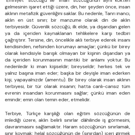
"Emniyet" sözcüğü ile "iman" sözcüğünün aynı kökten
gelmesinin işaret ettiği üzere, din, her şeyden önce, insan
aklının metafizik güvenliğini saklar. Bu nedenle, Tanrı inancı,
aklın en üst sınırı; bir manzume olarak din de aklın
terbiyesidir. Güvenlik sözcüğü, ilk elde, ya dışarıdan gelen
ya da içeriden kaynaklanan tehlikelere karşı tedbiri
çağrıştırır. Tersine, din, öncelikle aklı terbiye ederek insanı
kendisinden, nefsinden korumayı amaçlar; çünkü bir birey
olarak kendisiyle barışık olmayan bir kişinin dışarıdan ya
da içeriden korunmasının mantıki bir anlamı yoktur. Bu
nedenledir ki iman kişiseldir; bireyseldir; herkes tek ve
yalnız başına iman eder; başka bir deyişle iman ederken
kişi, yapayalnızdır (amentu). Bir birey olarak insan aklının
terbiyesi, bir tür olarak insanın; hatta canlı-cansız tüm
evrenin insandan korunmasını sağlar; çünkü iman eden
emindir; emin olan temin eder, etmelidir.
Terbiye, Türkçe karşılığı olan eğitim sözcüğünün de
imlediği üzere, aklın belirli sınırlar dâhilinde iş görmesini,
davranmasını sağlamaktır. Haram sözcüğünün sınırlamak,
sınır koymak; helal sözcüğünün de (sınırdan) içeri girmek