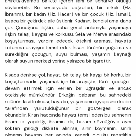
ahireti/kıyameti birlikte içeren ilahi bir senaryo olduğu
söylenebilir. Bu senaryoda başrolleri, bir erkek (Hz.
İbrahim), bir kadın (Hz. Hacer) ve bir çocuk (Hz. İsmail),
kısaca bir çekirdek aile üstlenir. Kadının, kendisi ama daha
çok Çocuğuna ilişkin, daha genel anlamıyla yaşamaya
ilişkin telaşı, kaygısı ve korkusu, Sefa ve Merve arasındaki
koşuşturması, yardım edecek ötekini araması, hayata
tutunma arayışını temsil eder. İnsan türünün çoğalma ve
sürekliliğini çocuğun, suyu bulması, yaşamın kaynağı
olarak suyun merkezi yerine yalnızca bir işarettir.
Kısaca denirse çöl, hayat, bir telaş, bir kaygı, bir korku, bir
koşuşturmadır; yaşamak için bir arayıştır; türü -çocuğu-
devam ettirmek için verilen bir uğraşıdır ve ancak
ötekisiyle mümkündür. Erkeğin, babanın bu sahnedeki
rolünün kısıtlı olması, hayatın, yaşamanın içyapısının kadın
tarafından yürütüldüğünün bir göstergesi olarak
okunabilir. Kıran haccında hayatı temsil eden bu sahnenin
ihram ile yapıldığı, ihramın da, haram sözcüğüyle aynı
kökten geldiği dikkate alınırsa, sınır koymanın, sınırlı
olmanın hayatın her anında geçerli olduğu rahatlıkla