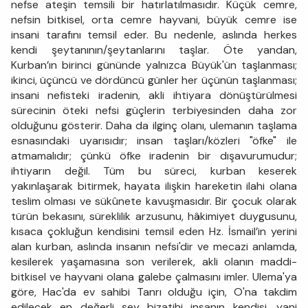
nefse ateşin temsili bir hatırlatılmasıdır. Küçük cemre,
nefsin bitkisel, orta cemre hayvani, büyük cemre ise
insani tarafını temsil eder. Bu nedenle, aslında herkes
kendi şeytanının/şeytanlarını taşlar. Öte yandan,
Kurban’ın birinci gününde yalnızca Büyük'ün taşlanması;
ikinci, üçüncü ve dördüncü günler her üçünün taşlanması;
insani nefisteki iradenin, akli ihtiyara dönüştürülmesi
sürecinin öteki nefsi güçlerin terbiyesinden daha zor
olduğunu gösterir. Daha da ilginç olanı, ulemanın taşlama
esnasındaki uyarısıdır; insan taşları/közleri "öfke" ile
atmamalıdır; çünkü öfke iradenin bir dışavurumudur;
ihtiyarın değil. Tüm bu süreci, kurban keserek
yakınlaşarak bitirmek, hayata ilişkin hareketin ilahi olana
teslim olması ve sükûnete kavuşmasıdır. Bir çocuk olarak
türün bekasını, süreklilik arzusunu, hâkimiyet duygusunu,
kısaca çokluğun kendisini temsil eden Hz. İsmail’in yerini
alan kurban, aslında insanın nefsi'dir ve mecazi anlamda,
kesilerek yaşamasına son verilerek, akli olanın maddi-
bitkisel ve hayvani olana galebe çalmasını imler. Ulema'ya
göre, Hac'da ev sahibi Tanrı olduğu için, O'na takdim
edilecek en değerli şey bizatihi insanın kendisi, yani