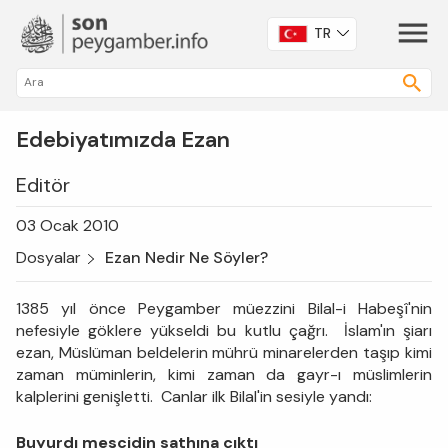
TR
Edebiyatımızda Ezan
Editör
03 Ocak 2010
Dosyalar
Ezan Nedir Ne Söyler?
1385 yıl önce Peygamber müezzini Bilal-i Habeşî'nin
nefesiyle göklere yükseldi bu kutlu çağrı. İslam'ın şiarı
ezan, Müslüman beldelerin mührü minarelerden taşıp kimi
zaman müminlerin, kimi zaman da gayr-ı müslimlerin
kalplerini genişletti. Canlar ilk Bilal'in sesiyle yandı:
Buyurdı mescidin sathına çıktı