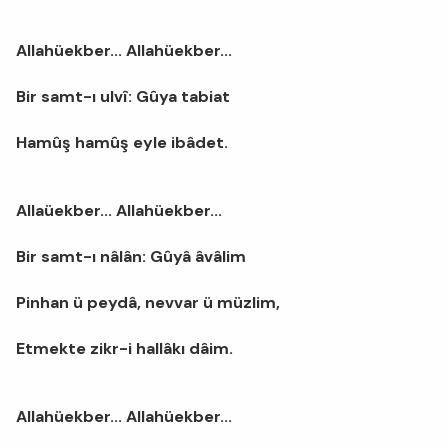
Allahüekber... Allahüekber...
Bir samt-ı ulvî: Gûya tabiat
Hamûş hamûş eyle ibâdet.
Allaüekber... Allahüekber...
Bir samt-ı nâlân: Gûyâ âvâlim
Pinhan ü peydâ, nevvar ü müzlim,
Etmekte zikr-i hallâkı dâim.
Allahüekber... Allahüekber...