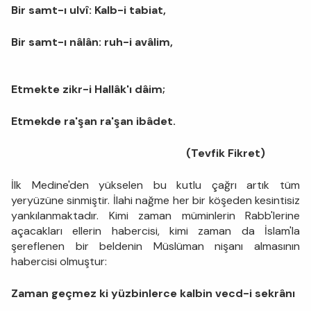
Bir samt-ı ulvî: Kalb-i tabiat,
Bir samt-ı nâlân: ruh-i avâlim,
Etmekte zikr-i Hallâk'ı dâim;
Etmekde ra'şan ra'şan ibâdet.
(Tevfik Fikret)
İlk Medine'den yükselen bu kutlu çağrı artık tüm
yeryüzüne sinmiştir. İlahi nağme her bir köşeden kesintisiz
yankılanmaktadır. Kimi zaman müminlerin Rabb'lerine
açacakları ellerin habercisi, kimi zaman da İslam'la
şereflenen bir beldenin Müslüman nişanı almasının
habercisi olmuştur:
Zaman geçmez ki yüzbinlerce kalbin vecd-i sekrânı