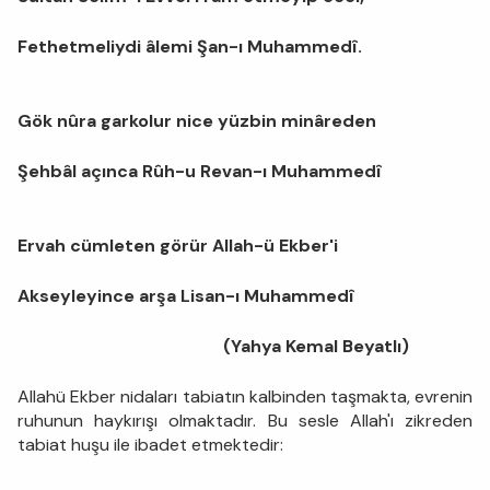
Fethetmeliydi âlemi Şan-ı Muhammedî.
Gök nûra garkolur nice yüzbin minâreden
Şehbâl açınca Rûh-u Revan-ı Muhammedî
Ervah cümleten görür Allah-ü Ekber'i
Akseyleyince arşa Lisan-ı Muhammedî
(Yahya Kemal Beyatlı)
Allahü Ekber nidaları tabiatın kalbinden taşmakta, evrenin
ruhunun haykırışı olmaktadır. Bu sesle Allah'ı zikreden
tabiat huşu ile ibadet etmektedir: