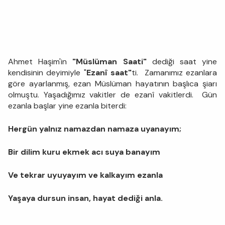
Ahmet Haşim'in
"Müslüman Saati"
dediği saat yine
kendisinin deyimiyle "
Ezanî saat"
ti. Zamanımız ezanlara
göre ayarlanmış, ezan Müslüman hayatının başlıca şiarı
olmuştu. Yaşadığımız vakitler de ezanî vakitlerdi. Gün
ezanla başlar yine ezanla biterdi:
Hergün yalnız namazdan namaza uyanayım;
Bir dilim kuru ekmek acı suya banayım
Ve tekrar uyuyayım ve kalkayım ezanla
Yaşaya dursun insan, hayat dediği anla.