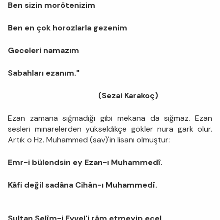
Ben sizin morötenizim
Ben en çok horozlarla gezenim
Geceleri namazım
Sabahları ezanım."
(Sezai Karakoç)
Ezan zamana sığmadığı gibi mekana da sığmaz. Ezan
sesleri minarelerden yükseldikçe gökler nura gark olur.
Artık o Hz. Muhammed (sav)'in lisanı olmuştur:
Emr-i bülendsin ey Ezan-ı Muhammedî.
Kâfi değil sadâna Cihân-ı Muhammedî.
Sultan Selîm-i Evvel'i râm etmeyip ecel,