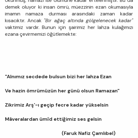
okunmuş, namazı ise ölümüne kadar ertelenmiştir. Bu da
demek oluyor ki insan ömrü, müezzinin ezan okumasıyla
imamın namaza durması arasındaki zaman kadar
kısacıktır. Ancak
"Bir ağaç altında gölgelenecek kadar"
vaktimiz vardır. Bunun için şairimiz her lahza kulağımızı
ezana çevirmemizi öğütlemekte:
"Alnımız secdede bulsun bizi her lahza Ezan
Ve hazin ömrümüzün her günü olsun Ramazan"
Zikrimiz Arş'-ı geçip fecre kadar yükselsin
Mâveralardan ümîd ettiğimiz ses gelsin
(Faruk Nafiz Çamlıbel)