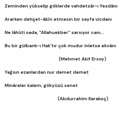
Zeminden yükselip göklerde vahdetzâr-ı Yezdânı
Ararken dehşet-âkîn etmesin bir sayfa vicdanı
Ne lâhûti sada, "Allahuekber" sarsıyor canı...
Bu bir gülbank-ı Hak'tır çok mudur inletse ekvânı
(Mehmet Akif Ersoy)
Yağsın ezanlardan nur demet demet
Minâreler kalem, gökyüzü senet
(Abdurrahim Karakoç)