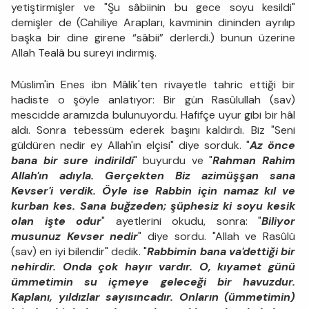
yetiştirmişler ve "Şu sâbiinin bu gece soyu kesildi"
demişler de (Cahiliye Arapları, kavminin dininden ayrılıp
başka bir dine girene “sâbii” derlerdi.) bunun üzerine
Allah Tealâ bu sureyi indirmiş.
Müslim'in Enes ibn Mâlik'ten rivayetle tahric ettiği bir
hadiste o şöyle anlatıyor: Bir gün Rasûlullah (sav)
mescidde aramızda bulunuyordu. Hafifçe uyur gibi bir hâl
aldı. Sonra tebessüm ederek başını kaldırdı. Biz "Seni
güldüren nedir ey Allah'ın elçisi" diye sorduk. "
Az önce
bana bir sure indirildi
" buyurdu ve "
Rahman Rahim
Allah'ın adıyla. Gerçekten Biz azimüşşan sana
Kevser'i verdik. Öyle ise Rabbin için namaz kıl ve
kurban kes. Sana buğzeden; şüphesiz ki soyu kesik
olan işte odur
" ayetlerini okudu, sonra: "
Biliyor
musunuz Kevser nedir
" diye sordu. "Allah ve Rasûlü
(sav) en iyi bilendir" dedik. "
Rabbimin bana va'dettiği bir
nehirdir. Onda çok hayır vardır. O, kıyamet günü
ümmetimin su içmeye geleceği bir havuzdur.
Kaplanı, yıldızlar sayısıncadır. Onların (ümmetimin)