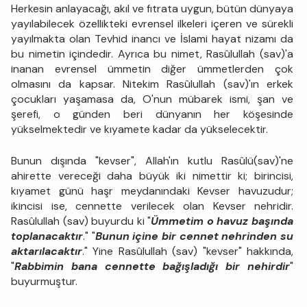
Herkesin anlayacağı, akıl ve fıtrata uygun, bütün dünyaya
yayılabilecek özellikteki evrensel ilkeleri içeren ve sürekli
yayılmakta olan Tevhid inancı ve İslami hayat nizamı da
bu nimetin içindedir. Ayrıca bu nimet, Rasûlullah (sav)'a
inanan evrensel ümmetin diğer ümmetlerden çok
olmasını da kapsar. Nitekim Rasûlullah (sav)'ın erkek
çocukları yaşamasa da, O'nun mübarek ismi, şan ve
şerefi, o günden beri dünyanın her köşesinde
yükselmektedir ve kıyamete kadar da yükselecektir.
Bunun dışında "kevser", Allah'ın kutlu Rasûlü(sav)'ne
ahirette vereceği daha büyük iki nimettir ki; birincisi,
kıyamet günü haşr meydanındaki Kevser havuzudur;
ikincisi ise, cennette verilecek olan Kevser nehridir.
Rasûlullah (sav) buyurdu ki "
Ümmetim o havuz başında
toplanacaktır
." "
Bunun içine bir cennet nehrinden su
aktarılacaktır
." Yine Rasûlullah (sav) "kevser" hakkında,
"
Rabbimin bana cennette bağışladığı bir nehirdir
"
buyurmuştur.