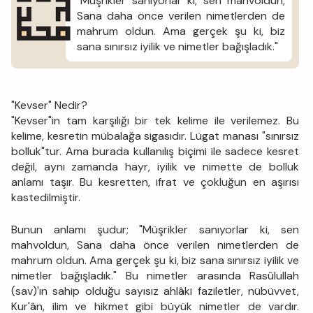
"Müşrikler sanıyorlar ki, sen mahvoldun,
Sana daha önce verilen nimetlerden de
mahrum oldun. Ama gerçek şu ki, biz
sana sınırsız iyilik ve nimetler bağışladık."
"Kevser" Nedir?
"Kevser"in tam karşılığı bir tek kelime ile verilemez. Bu
kelime, kesretin mübalağa sigasıdır. Lügat manası "sınırsız
bolluk"tur. Ama burada kullanılış biçimi ile sadece kesret
değil, aynı zamanda hayr, iyilik ve nimette de bolluk
anlamı taşır. Bu kesretten, ifrat ve çokluğun en aşırısı
kastedilmiştir.
Bunun anlamı şudur; "Müşrikler sanıyorlar ki, sen
mahvoldun, Sana daha önce verilen nimetlerden de
mahrum oldun. Ama gerçek şu ki, biz sana sınırsız iyilik ve
nimetler bağışladık." Bu nimetler arasında Rasûlullah
(sav)'ın sahip olduğu sayısız ahlâki faziletler, nübüvvet,
Kur'ân, ilim ve hikmet gibi büyük nimetler de vardır.