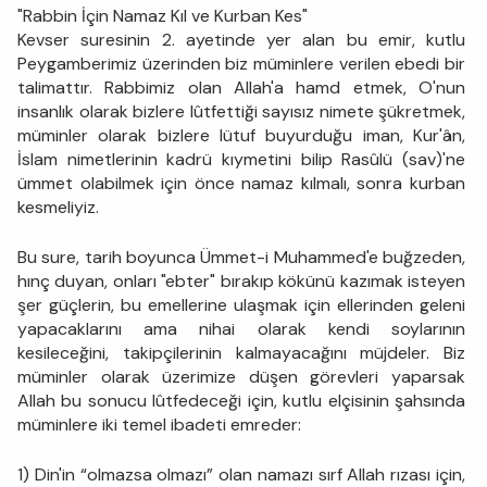
"Rabbin İçin Namaz Kıl ve Kurban Kes"
Kevser suresinin 2. ayetinde yer alan bu emir, kutlu
Peygamberimiz üzerinden biz müminlere verilen ebedi bir
talimattır. Rabbimiz olan Allah'a hamd etmek, O'nun
insanlık olarak bizlere lûtfettiği sayısız nimete şükretmek,
müminler olarak bizlere lütuf buyurduğu iman, Kur'ân,
İslam nimetlerinin kadrü kıymetini bilip Rasûlü (sav)'ne
ümmet olabilmek için önce namaz kılmalı, sonra kurban
kesmeliyiz.
Bu sure, tarih boyunca Ümmet-i Muhammed'e buğzeden,
hınç duyan, onları "ebter" bırakıp kökünü kazımak isteyen
şer güçlerin, bu emellerine ulaşmak için ellerinden geleni
yapacaklarını ama nihai olarak kendi soylarının
kesileceğini, takipçilerinin kalmayacağını müjdeler. Biz
müminler olarak üzerimize düşen görevleri yaparsak
Allah bu sonucu lûtfedeceği için, kutlu elçisinin şahsında
müminlere iki temel ibadeti emreder:
1) Din'in “olmazsa olmazı” olan namazı sırf Allah rızası için,