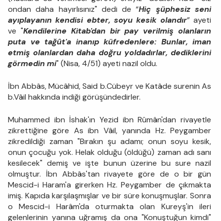
ondan daha hayırlısınız" dedi de “
Hiç şüphesiz seni
ayıplayanın kendisi ebter, soyu kesik olandır
” ayeti
ve "
Kendilerine Kitab'dan bir pay verilmiş olanların
puta ve tağût'a inanıp küfredenlere: Bunlar, iman
etmiş olanlardan daha doğru yoldadırlar, dediklerini
görmedin mi
" (Nisa, 4/51) ayeti nazil oldu.
İbn Abbâs, Mücâhid, Said b.Cübeyr ve Katâde surenin As
b.Vâil hakkında indiği görüşündedirler.
Muhammed ibn İshak'ın Yezid ibn Rûmân'dan rivayetle
zikrettiğine göre As ibn Vâil, yanında Hz. Peygamber
zikredildiği zaman "Bırakın şu adamı; onun soyu kesik,
onun çocuğu yok. Helak olduğu (öldüğü) zaman adı sanı
kesilecek" demiş ve işte bunun üzerine bu sure nazil
olmuştur. İbn Abbâs'tan rivayete göre de o bir gün
Mescid-i Haram'a girerken Hz. Peygamber de çıkmakta
imiş. Kapıda karşılaşmışlar ve bir süre konuşmuşlar. Sonra
o Mescid-i Harâm'da oturmakta olan Kureyş'in ileri
gelenlerinin yanına uğramış da ona "Konuştuğun kimdi"