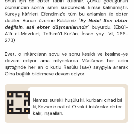
onun için de ebter tabiri kullanılır. Çünkü çocuğunun
ölümünden sonra ismini sürdürecek kimse kalmamıştır.
Kureyş kâfirleri, Efendimiz’e tüm bu anlamları ile ebter
dediler. Bunun üzerine Rabbimiz "
Ey Nebi! Sen ebter
değilsin, asıl ebter düşmanlarındır
" buyurdu. (Ebû'l-
A'lâ el-Mevdudi, Tefhimü'l-Kur'ân, İnsan yay., VII, 266-
273)
Evet, o inkârcılann soyu ve sonu kesildi ve kesilme-ye
devam ediyor ama milyonlarca Müslüman her adını
işittiğinde her an o kutlu Rasûlü (sav) saygıyla anarak
O'na bağlılık bildirmeye devam ediyor.
Namazı sürekli huşûlu kıl, kurbanı cihad bil
ki, Kevser'e nail ol. O vakit inkârcılar ebter
kalır, inşaallah.