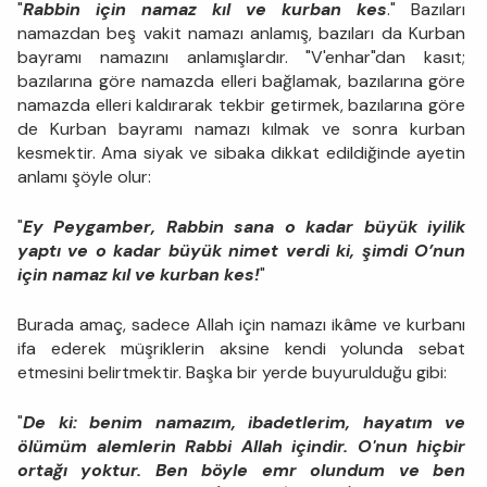
"
Rabbin için namaz kıl ve kurban kes
." Bazıları
namazdan beş vakit namazı anlamış, bazıları da Kurban
bayramı namazını anlamışlardır. "V'enhar"dan kasıt;
bazılarına göre namazda elleri bağlamak, bazılarına göre
namazda elleri kaldırarak tekbir getirmek, bazılarına göre
de Kurban bayramı namazı kılmak ve sonra kurban
kesmektir. Ama siyak ve sibaka dikkat edildiğinde ayetin
anlamı şöyle olur:
"
Ey Peygamber, Rabbin sana o kadar büyük iyilik
yaptı ve o kadar büyük nimet verdi ki, şimdi O’nun
için namaz kıl ve kurban kes!
"
Burada amaç, sadece Allah için namazı ikâme ve kurbanı
ifa ederek müşriklerin aksine kendi yolunda sebat
etmesini belirtmektir. Başka bir yerde buyurulduğu gibi:
"
De ki: benim namazım, ibadetlerim, hayatım ve
ölümüm alemlerin Rabbi Allah içindir. O'nun hiçbir
ortağı yoktur. Ben böyle emr olundum ve ben