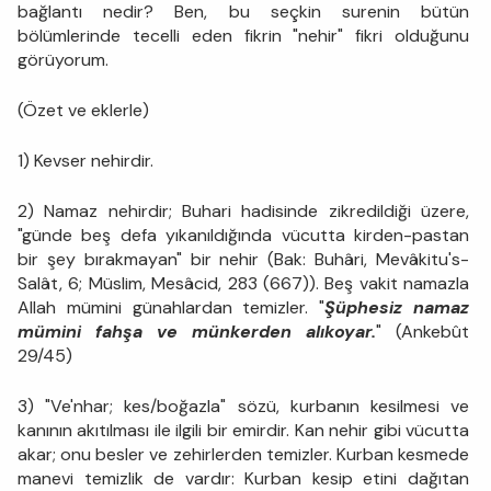
bağlantı nedir? Ben, bu seçkin surenin bütün
bölümlerinde tecelli eden fikrin "nehir" fikri olduğunu
görüyorum.
(Özet ve eklerle)
1) Kevser nehirdir.
2) Namaz nehirdir; Buhari hadisinde zikredildiği üzere,
"günde beş defa yıkanıldığında vücutta kirden-pastan
bir şey bırakmayan" bir nehir (Bak: Buhâri, Mevâkitu's-
Salât, 6; Müslim, Mesâcid, 283 (667)). Beş vakit namazla
Allah mümini günahlardan temizler. "
Şüphesiz namaz
mümini fahşa ve münkerden alıkoyar.
" (Ankebût
29/45)
3) "Ve'nhar; kes/boğazla" sözü, kurbanın kesilmesi ve
kanının akıtılması ile ilgili bir emirdir. Kan nehir gibi vücutta
akar; onu besler ve zehirlerden temizler. Kurban kesmede
manevi temizlik de vardır: Kurban kesip etini dağıtan