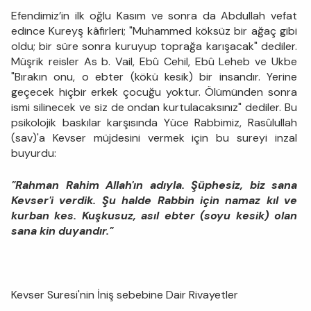
Efendimiz’in ilk oğlu Kasım ve sonra da Abdullah vefat
edince Kureyş kâfirleri; "Muhammed köksüz bir ağaç gibi
oldu; bir süre sonra kuruyup toprağa karışacak" dediler.
Müşrik reisler As b. Vail, Ebû Cehil, Ebû Leheb ve Ukbe
"Bırakın onu, o ebter (kökü kesik) bir insandır. Yerine
geçecek hiçbir erkek çocuğu yoktur. Ölümünden sonra
ismi silinecek ve siz de ondan kurtulacaksınız" dediler. Bu
psikolojik baskılar karşısında Yüce Rabbimiz, Rasûlullah
(sav)'a Kevser müjdesini vermek için bu sureyi inzal
buyurdu:
"Rahman Rahim Allah'ın adıyla. Şüphesiz, biz sana
Kevser'i verdik. Şu halde Rabbin için namaz kıl ve
kurban kes. Kuşkusuz, asıl ebter (soyu kesik) olan
sana kin duyandır."
Kevser Suresi'nin İniş sebebine Dair Rivayetler