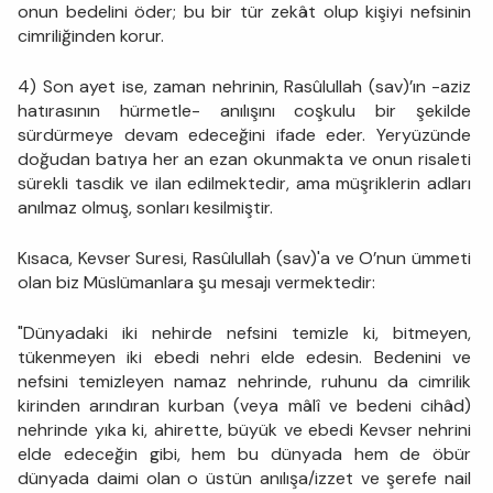
onun bedelini öder; bu bir tür zekât olup kişiyi nefsinin
cimriliğinden korur.
4) Son ayet ise, zaman nehrinin, Rasûlullah (sav)’ın -aziz
hatırasının hürmetle- anılışını coşkulu bir şekilde
sürdürmeye devam edeceğini ifade eder. Yeryüzünde
doğudan batıya her an ezan okunmakta ve onun risaleti
sürekli tasdik ve ilan edilmektedir, ama müşriklerin adları
anılmaz olmuş, sonları kesilmiştir.
Kısaca, Kevser Suresi, Rasûlullah (sav)'a ve O’nun ümmeti
olan biz Müslümanlara şu mesajı vermektedir:
"Dünyadaki iki nehirde nefsini temizle ki, bitmeyen,
tükenmeyen iki ebedi nehri elde edesin. Bedenini ve
nefsini temizleyen namaz nehrinde, ruhunu da cimrilik
kirinden arındıran kurban (veya mâlî ve bedeni cihâd)
nehrinde yıka ki, ahirette, büyük ve ebedi Kevser nehrini
elde edeceğin gibi, hem bu dünyada hem de öbür
dünyada daimi olan o üstün anılışa/izzet ve şerefe nail