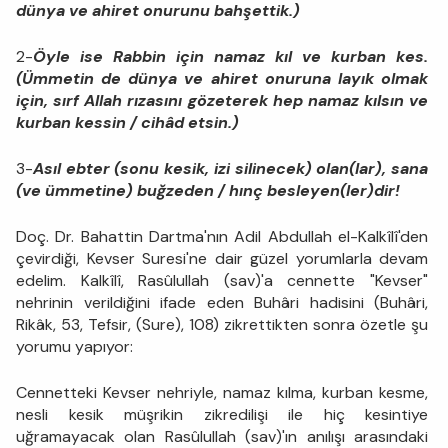
dünya ve ahiret onurunu bahşettik.)
2-
Öyle ise Rabbin için namaz kıl ve kurban kes.
(Ümmetin de dünya ve ahiret onuruna layık olmak
için, sırf Allah rızasını gözeterek hep namaz kılsın ve
kurban kessin / cihâd etsin.)
3-
Asıl ebter (sonu kesik, izi silinecek) olan(lar), sana
(ve ümmetine) buğzeden / hınç besleyen(ler)dir!
Doç. Dr. Bahattin Dartma'nın Adil Abdullah el-Kalkîlî'den
çevirdiği, Kevser Suresi'ne dair güzel yorumlarla devam
edelim. Kalkîlî, Rasûlullah (sav)'a cennette "Kevser"
nehrinin verildiğini ifade eden Buhâri hadisini (Buhâri,
Rikâk, 53, Tefsir, (Sure), 108) zikrettikten sonra özetle şu
yorumu yapıyor:
Cennetteki Kevser nehriyle, namaz kılma, kurban kesme,
nesli kesik müşrikin zikredilişi ile hiç kesintiye
uğramayacak olan Rasûlullah (sav)'ın anılışı arasındaki