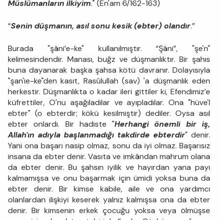
Müslümanların ilkiyim
." (En'am 6/162-163)
“
Senin düşmanın, asıl sonu kesik (ebter) olandır
.”
Burada "şâni’e-ke" kullanılmıştır. “Şâni”, "şe'n"
kelimesindendir. Manası, buğz ve düşmanlıktır. Bir şahıs
buna dayanarak başka şahsa kötü davranır. Dolayısıyla
"şan'ie-ke"den kasıt, Rasûlullah (sav) 'a düşmanlık eden
herkestir. Düşmanlıkta o kadar ileri gittiler ki, Efendimiz’e
küfrettiler, O'nu aşağıladılar ve ayıpladılar. Ona "hüve'l
ebter" (o ebterdir; kökü kesilmiştir) dediler. Oysa asıl
ebter onlardı. Bir hadiste "
Herhangi önemli bir iş,
Allah'ın adıyla başlanmadığı takdirde ebterdir
" denir.
Yani ona başarı nasip olmaz, sonu da iyi olmaz. Başarısız
insana da ebter denir. Vasıta ve imkândan mahrum olana
da ebter denir. Bu şahsın iyilik ve hayırdan yana payı
kalmamışsa ve onu başarmak için ümidi yoksa buna da
ebter denir. Bir kimse kabile, aile ve ona yardımcı
olanlardan ilişkiyi keserek yalnız kalmışsa ona da ebter
denir. Bir kimsenin erkek çocuğu yoksa veya ölmüşse