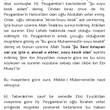
diye sormuşlar. Hz. Peygamber'i kastederek "Şu soyu
kesik adam" demiş. Ondan biraz önce de Hz.
Peygamber'in Hatice'den olan oğlu Abdullah vefat etmiş.
Onlar, oğlu olmayana "ebter/soyu kesik" adı verirlermiş.
İşte bunun üzerine Allah Tealâ bu sureyi indirmiş. Atâ'dan
ise surenin Ebû Leheb hakkında nazil olduğu rivayet
edilmiştir. Hz. Peygamber'in erkek çocuğu öldüğünde
müşriklere gitmiş ve "Bu gece Muhammed'in soyu kesildi"
demiş ve bunun üzerine Allah Tealâ "
Şu Seni kınayan
var ya; işte o, ancak o ebter, soyu kesik olan
" ayetini
indirmiş. Şimr ibn Atıyye'den rivayete göre ise bu sözü
söyleyen ve surenin nüzulüne sebep olan Ukbe ibn Ebi
Muayt'tır.
Bu rivayetlere göre sure, Mekke-i Mükerreme'de nazil
olmuştur.
b) Taberâni'nin zayıf bir senedle Ebû Eyyûb'dan
rivayetine göre Hz. Peygamber'in oğlu İbrahim vefat
ettiğinde müşrikler sevinerek birbirlerine bu haberi