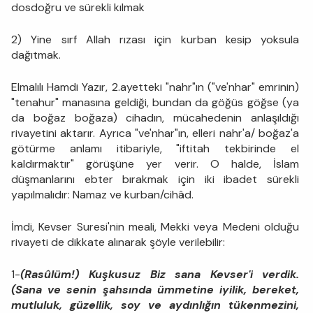
dosdoğru ve sürekli kılmak
2) Yine sırf Allah rızası için kurban kesip yoksula
dağıtmak.
Elmalılı Hamdi Yazır, 2.ayetteki "nahr"ın ("ve'nhar" emrinin)
"tenahur" manasına geldiği, bundan da göğüs göğse (ya
da boğaz boğaza) cihadın, mücahedenin anlaşıldığı
rivayetini aktarır. Ayrıca "ve'nhar"ın, elleri nahr'a/ boğaz'a
götürme anlamı itibariyle, "iftitah tekbirinde el
kaldırmaktır" görüşüne yer verir. O halde, İslam
düşmanlarını ebter bırakmak için iki ibadet sürekli
yapılmalıdır: Namaz ve kurban/cihâd.
İmdi, Kevser Suresi'nin meali, Mekki veya Medeni olduğu
rivayeti de dikkate alınarak şöyle verilebilir:
1-
(Rasûlüm!) Kuşkusuz Biz sana Kevser'i verdik.
(Sana ve senin şahsında ümmetine iyilik, bereket,
mutluluk, güzellik, soy ve aydınlığın tükenmezini,