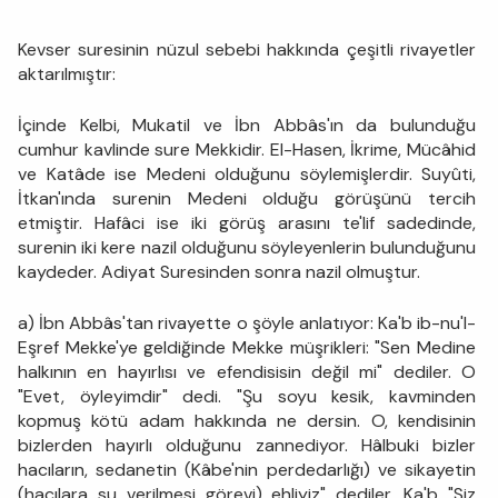
Kevser suresinin nüzul sebebi hakkında çeşitli rivayetler
aktarılmıştır:
İçinde Kelbi, Mukatil ve İbn Abbâs'ın da bulunduğu
cumhur kavlinde sure Mekkidir. El-Hasen, İkrime, Mücâhid
ve Katâde ise Medeni olduğunu söylemişlerdir. Suyûti,
İtkan'ında surenin Medeni olduğu görüşünü tercih
etmiştir. Hafâci ise iki görüş arasını te'lif sadedinde,
surenin iki kere nazil olduğunu söyleyenlerin bulunduğunu
kaydeder. Adiyat Suresinden sonra nazil olmuştur.
a) İbn Abbâs'tan rivayette o şöyle anlatıyor: Ka'b ib-nu'l-
Eşref Mekke'ye geldiğinde Mekke müşrikleri: "Sen Medine
halkının en hayırlısı ve efendisisin değil mi" dediler. O
"Evet, öyleyimdir" dedi. "Şu soyu kesik, kavminden
kopmuş kötü adam hakkında ne dersin. O, kendisinin
bizlerden hayırlı olduğunu zannediyor. Hâlbuki bizler
hacıların, sedanetin (Kâbe'nin perdedarlığı) ve sikayetin
(hacılara su verilmesi görevi) ehliyiz" dediler. Ka'b "Siz