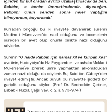
içinden bir kul oradan ayrılıp uzaklaştırılacak da ben,
Rabbim, o benim ümmetimdendir, diyeceğim.
Rabbim: Onun senden sonra neler yaptığını
bilmiyorsun, buyuracak
."
Kurrâdan birçoğu bu iki rivayete dayanarak surenin
Medine-i Münevvere'de nazil olduğunu ve besmelenin
sureden bir ayet olup onunla birlikte nazil olduğunu
söylerler.
Surenin “
O halde Rabbin için namaz kıl ve kurban kes
”
ayetinin, Hudeybiye'de Hz. Peygamber ve ashabı Mekke-i
Mükerreme'ye girerek umre yapmaktan alıkonuldukları
zaman nazil olduğu da söylenir. Bu, Said ibn Cübeyr'den
rivayet edilmiştir. Ancak Suyûti bu rivayette şiddetli bir
gariplik olduğunu söyler. (Prof Dr. Bedreddin Çetiner,
Esbâb-ı Nüzûl, Çağrı yay., c. 2, s. 973-974.)