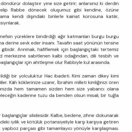
döndürür dolaştırır yine size getirir; anlarsınız ki derdin
elip Rabbe dönecek oluşumuz gibi kendine, özüne
ma kendi dışındaki binlerle kainat korosuna katılır,
ıyrılarak.
nefsin yüreklere bindirdiği ağır katmanları burgu burgu
daha derine sevk eder insanı. Tavafın saat yönünün tersine
ır gibidir. Arınmak, hafiflemek için başlangıçtaki tertemiz
d merkezine sabitlenen kalbi odağından, dili tesbih ve
başlangıçlar için ahitleşme olur Rabbiyle kul arasında.
ildiği bir yolculuktur Hac ibadeti. Kimi zaman dikey kimi
. Kâh köklerinize uzanır, İbrahim milleti kimliğinizi ören
başınızda hem tamamen sizden hem size yabancı olana
eleceğin kaderine tuzu da benden olsun misali, bir tuğla
r başlangıçlar silsilesidir. Kalbe, bedene, zihne dokunarak
indeki iyilik ve kötülük potansiyeliyle karşı karşıya getiren
 yapboz parçası gibi tamamlayıcı yönüyle karşılaşması.