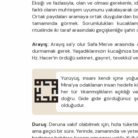
Eksiği ve fazlasıyla, olan ve olması gerekenle,
farklı olanın muhteşem uyumunu yakalayarak ü
Ortak paydaları aramaya ortak duygulardan başl
tamamında görmek. Sorumlulukları kucaklama
ritüelinde iki taraf arasındaki geçişkenliğe şah
Arayış:
Arayış sa’y olur Safa Merve arasında.
durmamak gerek. Yaşadıklarınızın kucağınıza bı
Hz. Hacer’in ördüğü sekinet, gayret, tevekkül ve 
Yürüyüş, insanı kendi içine yoğun
Mina’ya odaklanan insan hedefe kilit
her tür tıkanmışlıkların açıldığı 
doğru. Gide gide gördüğünüz şey
olduğudur.
Duruş
: Deruna vakıf olabilmek için, hızla tüket
ama geçici bir süre. Yerinde, zamanında ve yeter
hadisince bakılırsa haccın omurgası vakfe. Kullu