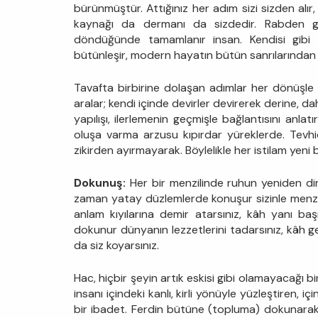
bürünmüştür. Attığınız her adım sizi sizden alır, 
kaynağı da dermanı da sizdedir. Rabden g
döndüğünde tamamlanır insan. Kendisi gibi a
bütünleşir, modern hayatın bütün sanrılarından s
Tavafta birbirine dolaşan adımlar her dönüşle 
aralar; kendi içinde devirler devirerek derine, 
yapılışı, ilerlemenin geçmişle bağlantısını anlat
oluşa varma arzusu kıpırdar yüreklerde. Tevhi
zikirden ayırmayarak. Böylelikle her istilam yeni 
Dokunuş:
Her bir menzilinde ruhun yeniden dir
zaman yatay düzlemlerde konuşur sizinle menziller
anlam kıyılarına demir atarsınız, kâh yanı 
dokunur dünyanın lezzetlerini tadarsınız, kâh g
da siz koyarsınız.
Hac, hiçbir şeyin artık eskisi gibi olamayacağı bi
insanı içindeki kanlı, kirli yönüyle yüzleştiren, iç
bir ibadet. Ferdin bütüne (topluma) dokunarak