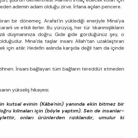
r eden ademin adam olduğu zirve. İrfana açılan pencere.
tıran bir dönemeç. Arafat’ın yüklediği enerjiyle Mina’ya
arlı ve etkili ilerler. Bu yürüyüş, her tür tıkanmışlıkların
 azılı düşmanınıza doğru. Gide gide gördüğünüz şey, o
olduğudur. Mina’da taşlar insanı Allah’tan uzaklaştıran
ek için atılır. Hedefin aslında karşıda değil tam da içinde
zihnen. İnsanı bağlayan tüm bağların tereddüt etmeden
anın yükseliş hikayesi.
in kutsal evinin (Kâbe'nin) yanında ekin bitmez bir
ğru kılmaları için (böyle yaptım). Sen de insanlar­
ettir, onları ürün­lerden rızıklandır, umulur ki