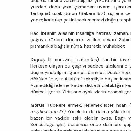
olup da farkına varamadığınız iyi kötü türlü yönle
yüzden daha yola çıkmadan uyarıcı işaretler
tartışma) uzak durun (Bakara,197), üç ana çeld
yapın; korkulup çekinilecek merkezi doğru tespit
Hac, İbrahim ailesinin insanlığa hatırası; zama
çağrıya köklere dönerek verilen cevap. Sabır
pişmanlıkla bağışla(n)ma, hasretle muhabbet.
Duyuş
: İlk müezzini İbrahim (as) olan bir dave
Herkese ulaşan bu çağrıyı sadece alıcılarını o
düşmeyince ilgi mi görmez, bilinmez. Dualar hep 
dökülen “buyur Allah’ım” tekmiliyle başlar, ins
Azmedildiğinde ne kadar dikkatli olabildiğini keş
düşmek gerek. Yıldızların ayak izlerini aramalı
Görüş
: Yücelere ermek, ilerlemek ister insan.
meylimizdendir.)
Yücelerin de daima yüksekler
bazen bir vadide saklı olabilir oysa. Bağrı y
Sonsuzluğa çıkış basamağı önce derinlere çağı
etiketlerden ihramla sıyrılabilen insan görece y