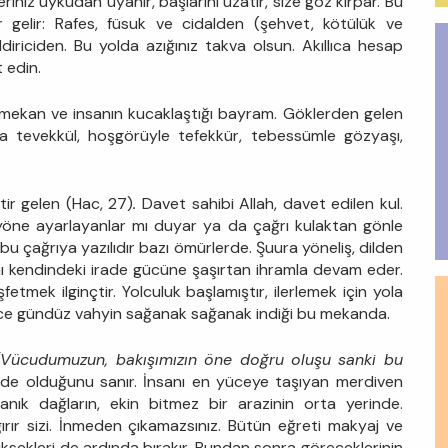
riniz uykudan uyanır, başlarını uzatır, size göz kırpar. Bu
 gelir: Rafes, füsuk ve cidalden (şehvet, kötülük ve
iriciden. Bu yolda azığınız takva olsun. Akıllıca hesap
 edin.
n, mekan ve insanın kucaklaştığı bayram. Göklerden gelen
la tevekkül, hoşgörüyle tefekkür, tebessümle gözyaşı,
ttir gelen (Hac, 27)
.
Davet sahibi Allah, davet edilen kul.
 yöne ayarlayanlar mı duyar ya da çağrı kulaktan gönle
bu çağrıya yazılıdır bazı ömürlerde. Şuura yöneliş, dilden
anı kendindeki irade gücüne şaşırtan ihramla devam eder.
fetmek ilginçtir. Yolculuk başlamıştır, ilerlemek için yola
 gece gündüz vahyin sağanak sağanak indiği bu mekanda.
(Vücudumuzun, bakışımızın öne doğru oluşu sanki bu
de olduğunu sanır. İnsanı en yüceye taşıyan merdiven
anık dağların, ekin bitmez bir arazinin orta yerinde.
rır sizi. İnmeden çıkamazsınız. Bütün eğreti makyaj ve
üksekleri de ardında bırakır. Bundan sonra göreceklerinin