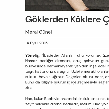
Göklerden Köklere Ç
Meral Günel
14 Eylül 2015
Yöneliş
: “İbadetler Allah’ın ruhu korumak üze
Namaz benliğin direncini, oruç şehvetin gücü
bünyesinde harmanlayarak yeniden inşa eder Müs
taşır, hatta onu da aşırtır. Uzlete meraklı olanla
sukutu hayale uğratır. Değerleri altüst eder, 
Bunu da bilgiyle şuurun iç içe geçmesiyle sağlar. Ş
zira.
Hac, kulun Rabbiyle arasındaki kulluk zincirinin t
zayıf halkanın direnci kadardır, malum. Hac yolcu