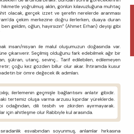
ve hikmetle yoğrulmuş aklın, gönlün kılavuzluğuna muhtaç
 şahit olacak, gerçek izzet ve şerefin nerelerde aranması
Haram’da çekim merkezine doğru ilerlerken, duaya duran
, ben geldim, oğlun, hayırsızın” (Ahmet Erhan) deyişi gibi
”
tmak insan/nisyan ile malul oluşumuzun doğasında var.
ne çıkarıverir. Seçilmiş olduğunu fark edebilmek ağır bir
, şükran, utanç, sevinç… Tarif edilebilen, edilemeyen
tretir; çoğu kez gözden billur olur akar. İhtiramda kusur
 ibadetin bir ömre değecek ilk adımları.
şı, ilerlemenin geçmişle bağlantısını anlatır gibidir.
taki tertemiz oluşa varma arzusu kıpırdar yüreklerde.
i odağından, dili tesbih ve zikirden ayırmayarak.
çlar için ahitleşme olur Rabbiyle kul arasında.
sıradanlık esvabından soyunmuş, anlamlar hırkasına