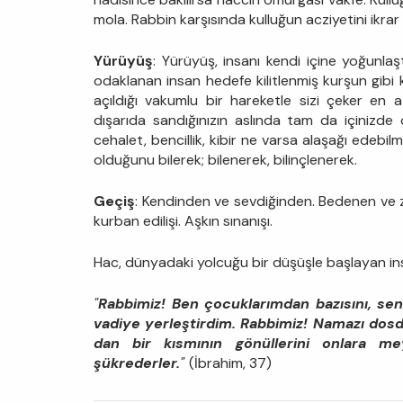
mola. Rabbin karşısında kulluğun acziyetini ikra
Yürüyüş
: Yürüyüş, insanı kendi içine yoğunlaş
odaklanan insan hedefe kilitlenmiş kurşun gibi kar
açıldığı vakumlu bir hareketle sizi çeker en
dışarıda sandığınızın aslında tam da içinizde 
cehalet, bencillik, kibir ne varsa alaşağı edebilm
olduğunu bilerek; bilenerek, bilinçlenerek.
Geçiş
: Kendinden ve sevdiğinden. Bedenen ve 
kurban edilişi. Aşkın sınanışı.
Hac, dünyadaki yolcuğu bir düşüşle başlayan ins
"
Rabbimiz! Ben çocukla­rımdan bazısını, sen
vadiye yerleştirdim. Rabbimiz! Namazı dosdo
dan bir kısmının gönüllerini onlara meyl
şükrederler.
"
(İbrahim, 37)