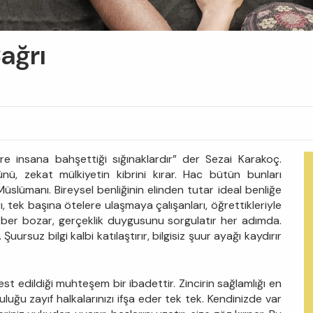
ağrı
re insana bahşettiği sığınaklardır” der Sezai Karakoç.
nü, zekat mülkiyetin kibrini kırar. Hac bütün bunları
lümanı. Bireysel benliğinin elinden tutar ideal benliğe
rı, tek başına ötelere ulaşmaya çalışanları, öğrettikleriyle
ezber bozar, gerçeklik duygusunu sorgulatır her adımda.
uursuz bilgi kalbi katılaştırır, bilgisiz şuur ayağı kaydırır
est edildiği muhteşem bir ibadettir. Zincirin sağlamlığı en
luğu zayıf halkalarınızı ifşa eder tek tek. Kendinizde var