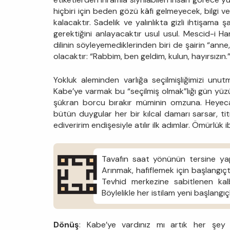
hiçbiri için beden gözü kâfi gelmeyecek, bilgi 
kalacaktır. Sadelik ve yalınlıkta gizli ihtişama
gerektiğini anlayacaktır usul usul. Mescid-i 
dilinin söyleyemediklerinden biri de şairin “anne
olacaktır: “Rabbim, ben geldim, kulun, hayırsızın.
Yokluk aleminden varlığa seçilmişliğimizi unu
Kabe’ye varmak bu “seçilmiş olmak”lığı gün yüzü
şükran borcu bırakır müminin omzuna. Heyecan
bütün duygular her bir kılcal damarı sarsar, ti
ediveririm endişesiyle atılır ilk adımlar. Ömürlük
Tavafın saat yönünün tersine yapılı
Arınmak, hafiflemek için başlangıç
Tevhid merkezine sabitlenen kalb
Böylelikle her istilam yeni başlangı
Dönüş
: Kabe’ye vardınız mı artık her şey 