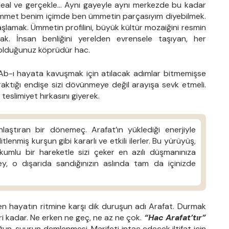
 ideal ve gerçekle... Aynı gayeyle aynı merkezde bu kadar
mmet benim içimde ben ümmetin parçasıyım diyebilmek.
amak. Ümmetin profilini, büyük kültür mozaiğini resmin
k. İnsan benliğini yerelden evrensele taşıyan, her
it olduğunuz köprüdür hac.
 Ab-ı hayata kavuşmak için atılacak adımlar bitmemişse
raktığı endişe sizi dövünmeye değil arayışa sevk etmeli.
teslimiyet hırkasını giyerek.
laştıran bir dönemeç. Arafat’ın yüklediği enerjiyle
lenmiş kurşun gibi kararlı ve etkili ilerler. Bu yürüyüş,
vakumlu bir hareketle sizi çeker en azılı düşmanınıza
, o dışarıda sandığınızın aslında tam da içinizde
ilen hayatın ritmine karşı dik duruşun adı Arafat. Durmak
i kadar. Ne erken ne geç, ne az ne çok.
“Hac Arafat’tır”
ğun, şuurun demlenmesi. Marifeti intaç edecek iltifat için