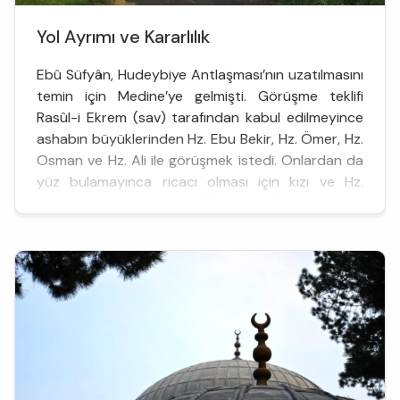
Yol Ayrımı ve Kararlılık
Ebû Süfyân, Hudeybiye Antlaşması’nın uzatılmasını
temin için Medine’ye gelmişti. Görüşme teklifi
Rasûl-i Ekrem (sav) tarafından kabul edilmeyince
ashabın büyüklerinden Hz. Ebu Bekir, Hz. Ömer, Hz.
Osman ve Hz. Ali ile görüşmek istedi. Onlardan da
yüz bulamayınca ricacı olması için kızı ve Hz.
Peygamber’in hanımı olan Ümmü Habîbe’nin yanına
gitti. Eve girdiğinde yerdeki döşeğe oturmaya
yeltendi, fa...