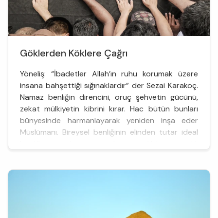
Göklerden Köklere Çağrı
Yöneliş: “İbadetler Allah’ın ruhu korumak üzere
insana bahşettiği sığınaklardır” der Sezai Karakoç.
Namaz benliğin direncini, oruç şehvetin gücünü,
zekat mülkiyetin kibrini kırar. Hac bütün bunları
bünyesinde harmanlayarak yeniden inşa eder
Müslümanı. Bireysel benliğinin elinden tutar ideal
benliğe taşır, hatta onu da aşırtır. Uzlete meraklı
olanları, tek başına ötelere ulaşmaya çalışanları,
öğret...