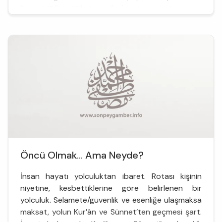
(Yusuf 12/34–35), Asiye (as) vasıtasıyla firavunun
hışmından kurtarıyordu bebek Musa (as)’yı: “Ve
elkay...
Öncü Olmak... Ama Neyde?
İnsan hayatı yolculuktan ibaret. Rotası kişinin
niyetine, kesbettiklerine göre belirlenen bir
yolculuk. Selamete/güvenlik ve esenliğe ulaşmaksa
maksat, yolun Kur’ân ve Sünnet’ten geçmesi şart.