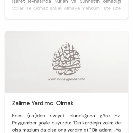
İşaret levhasında Kur’ân ve Sünnet’in olmadığı
yollar ise çıkmaz sokak olmaya mahkûm. İşte size
yolculuğunuza farklı boyut katan b...
Zalime Yardımcı Olmak
Enes (r.a.)den rivayet olunduğuna göre Hz.
Peygamber şöyle buyurdu: "Din kardeşin zalim de
olsa mazlum da olsa ona yardım et." Bir adam: -Ya