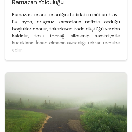
Ramazan Yolculuğu
Ramazan, insana insanlığını hatırlatan mübarek ay…
Bu ayda, oruçsuz zamanların nefiste oyduğu
boşluklar onarılır, tökezleyen irade düştüğü yerden
kaldırılır, tozu toprağı silkelenip samimiyetle
kucaklanır. İnsan olmanın ayrıcalığı tekrar tecrübe
edilir.
Ramazanla, orucu oruç yapan o “kendini tutma”,
kalıptan kalbe ilerleyen bir yolculuğa başlar. Bu
yolculukta her yeni gün yeni bir etap demektir ve...