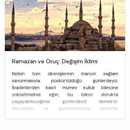
gösteren ayet ve hadisler var...
Ramazan ve Oruç: Değişim İklimi
Nefsin tüm direnişlerinin inancın sağlam
savunmasıyla püskürtüldüğü günlerdeyiz.
İbadetlerden kasıt mümini kulluk bilincine
yükseltmekse eğer, bu bilinci dorukta
yaşayabileceğimiz günlerdeyiz demektir.
Gecemizin ve gündüzümüzün ibadetle
harmanlandığı, gündüz uykumuzun bile ibadetten
sayıldığı, ağız kokumuzun Allah katında misk
kokusundan fazla değer taşıdığı günlerde… Hayır