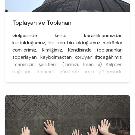
Toplayan ve Toplanan
Gölgesinde kendi karanlıklarımızdan
kurtulduğumuz, bir iken bin olduğumuz mekânlar
camilerimiz. Kimliğimiz. Kendisinde toplananları
toparlayan, kaybolmaktan koruyan ilticagâhımız.
İmanımızın şahitleri… (Tirmizi, İman 8) Kalpten
bağlılarını kıyamet gününde arşın gölgesinde
dinlendiren serinlik… (Müslim, Zekât 91)
İlk temsilcisi, dünyada insanla eş zamanlı olarak var
olan Kâbe. Benim dünyadaki varlı...