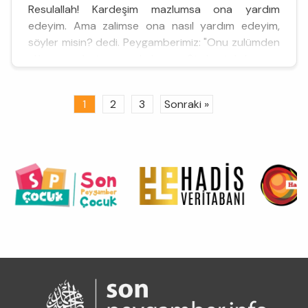
Resulallah! Kardeşim mazlumsa ona yardım
edeyim. Ama zalimse ona nasıl yardım edeyim,
söyler misin? dedi. Peygamberimiz: "Onu zulümden
alıkoyar, zulmüne engel olursun. Şüphesiz ki bu ona
yardım etmektir"&...
1
2
3
Sonraki »