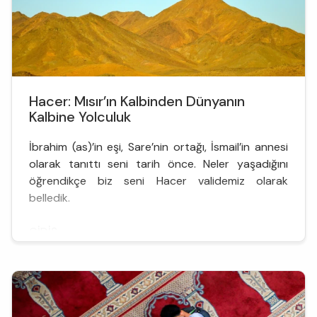
Hacer: Mısır’ın Kalbinden Dünyanın
Kalbine Yolculuk
İbrahim (as)’in eşi, Sare’nin ortağı, İsmail’in annesi
olarak tanıttı seni tarih önce. Neler yaşadığını
öğrendikçe biz seni Hacer validemiz olarak
belledik.
GİDİŞ
Sare’nin kıskanan kadın olmasını anlaşılabilir kıldı
kadim tecrübeler bize... Kader ona kıskanan kadın
rolünü uygun görmüştü. Ya kıskanılan kadın olmak?
Onu da bize sen öğrettin ey Hacer! Kıskanılan