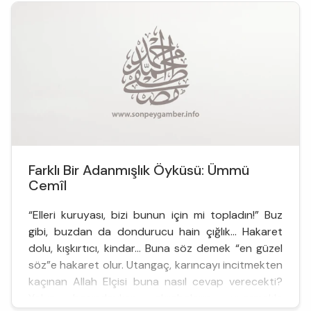
işleme potansiyelimize ...
Farklı Bir Adanmışlık Öyküsü: Ümmü
Cemîl
“Elleri kuruyası, bizi bunun için mi topladın!” Buz
gibi, buzdan da dondurucu hain çığlık… Hakaret
dolu, kışkırtıcı, kindar… Buna söz demek “en güzel
söz”e hakaret olur. Utangaç, karıncayı incitmekten
kaçınan Allah Elçisi buna nasıl cevap verecekti?
Yolun başındayken akrabalarını uyarmakla