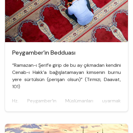
kadınların ahlak rehberi oldun; bir ba...
Peygamber’in Bedduası
“Ramazan-ı Şerif’e girip de bu ay çıkmadan kendini
Cenab-ı Hakk’a bağışlatamayan kimsenin burnu
yere sürtülsün (perişan olsun)” (Tirmizi, Daavat,
101)
Hz. Peygamber’in Müslümanları uyarmak
maksadıyla bazı kimselere isim söylemeden
beddua ettiği bilinmektedir. Dinin zulüm ve
haksızlık saydığı geçerli sebeplere dayanması
şartıyla beddua etmenin caiz ve geçerli olduğunu