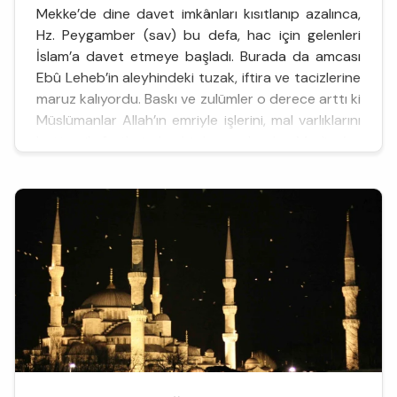
Mekke’de dine davet imkânları kısıtlanıp azalınca,
Hz. Peygamber (sav) bu defa, hac için gelenleri
İslam’a davet etmeye başladı. Burada da amcası
Ebû Leheb’in aleyhindeki tuzak, iftira ve tacizlerine
maruz kalıyordu. Baskı ve zulümler o derece arttı ki
Müslümanlar Allah’ın emriyle işlerini, mal varlıklarını
hatta aile fertlerinden bir kısmını bırakıp Medine’ye
hicret etmek zorunda kaldılar. Peygam...