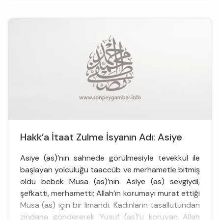
emrolunmasaydı belki de hiç öğrenemeyecekti
gerçek dostun, gerçek yak...
Hakk’a İtaat Zulme İsyanın Adı: Asiye
Asiye (as)’nin sahnede görülmesiyle tevekkül ile
başlayan yolculuğu taaccüb ve merhametle bitmiş
oldu bebek Musa (as)’nın. Asiye (as) sevgiydi,
şefkatti, merhametti; Allah’ın korumayı murat ettiği
Musa (as) için bir limandı. Kadınların tasallutundan
zindana göndererek Yusuf (as)’u koruyan Allah