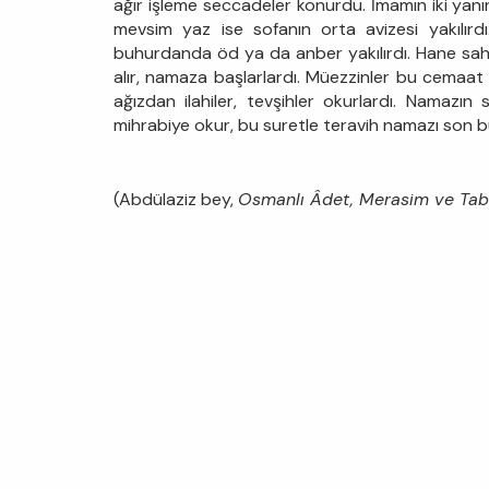
ağır işleme seccadeler konurdu. İmamın iki yanı
mevsim yaz ise sofanın orta avizesi yakılır
buhurdanda öd ya da anber yakılırdı. Hane sah
alır, namaza başlarlardı. Müezzinler bu cemaat 
ağızdan ilahiler, tevşihler okurlardı. Namazı
mihrabiye okur, bu suretle teravih namazı son b
(Abdülaziz bey,
Osmanlı Âdet, Merasim ve Tabi