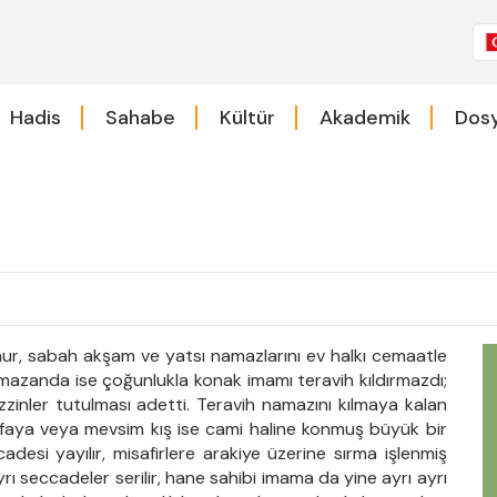
Hadis
Sahabe
Kültür
Akademik
Dosy
ur, sabah akşam ve yatsı namazlarını ev halkı cemaatle
Ramazanda ise çoğunlukla konak imamı teravih kıldırmazdı;
zzinler tutulması adetti. Teravih namazını kılmaya kalan
 sofaya veya mevsim kış ise cami haline konmuş büyük bir
si yayılır, misafirlere arakiye üzerine sırma işlenmiş
yrı seccadeler serilir, hane sahibi imama da yine ayrı ayrı