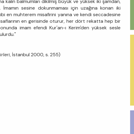
na kalın balmumları dikilmiş büyük ve yüksek iki şamdan,
dı. İmamın sesine dokunmaması için uzağına konan iki
ibi en muhterem misafirini yanına ve kendi seccadesine
saflarının en gerisinde oturur, her dört rekatta hep bir
n sonunda imam efendi Kur'an-ı Kerim'den yüksek sesle
ulurdu."
rleri
, İstanbul 2000, s. 255)