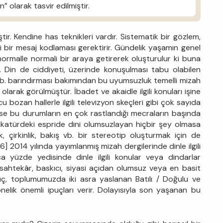
” olarak tasvir edilmiştir.
tir. Kendine has teknikleri vardır. Sistematik bir gözlem,
eği bir mesaj kodlaması gerektirir. Gündelik yaşamın genel
anormalle normali bir araya getirerek oluşturulur ki buna
r. Din de ciddiyeti, üzerinde konuşulması tabu olabilen
r vb. barındırması bakımından bu uyumsuzluk temelli mizah
n olarak görülmüştür. İbadet ve akaidle ilgili konuları işine
u bozan hallerle ilgili televizyon skeçleri gibi çok sayıda
 ise bu durumların en çok rastlandığı mecraların başında
arikatürdeki espride dini olumsuzlayan hiçbir şey olmasa
k, çirkinlik, bakış vb. bir stereotip oluşturmak için de
6] 2014 yılında yayımlanmış mizah dergilerinde dinle ilgili
a yüzde yedisinde dinle ilgili konular veya dindarlar
, sahtekâr, baskıcı, siyasi açıdan olumsuz veya en basit
sonuç, toplumumuzda iki asra yaslanan Batılı / Doğulu ve
nelik önemli ipuçları verir. Dolayısıyla son yaşanan bu