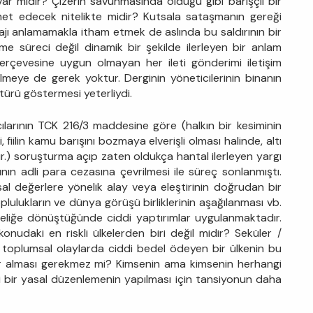
r mıdır? Çizerin savunmasında olduğu gibi barışçıl bir
izmet edecek nitelikte midir? Kutsala sataşmanın gereği
sajı anlamamakla itham etmek de aslında bu saldırının bir
tme süreci değil dinamik bir şekilde ilerleyen bir anlam
çerçevesine uygun olmayan her ileti gönderimi iletişim
meye de gerek yoktur. Derginin yöneticilerinin binanın
türü göstermesi yeterliydi.
larının TCK 216/3 maddesine göre (halkın bir kesiminin
 fiilin kamu barışını bozmaya elverişli olması halinde, altı
lır.) soruşturma açıp zaten oldukça hantal ilerleyen yargı
rının adli para cezasına çevrilmesi ile süreç sonlanmıştı.
al değerlere yönelik alay veya eleştirinin doğrudan bir
plulukların ve dünya görüşü birliklerinin aşağılanması vb.
teliğe dönüştüğünde ciddi yaptırımlar uygulanmaktadır.
konudaki en riskli ülkelerden biri değil midir? Seküler /
ığı toplumsal olaylarda ciddi bedel ödeyen bir ülkenin bu
r alması gerekmez mi? Kimsenin ama kimsenin herhangi
 bir yasal düzenlemenin yapılması için tansiyonun daha