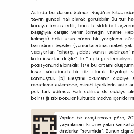
Aslında bu durum, Salman Rüşdi’nin kitabınd
tavrın güncel hali olarak görülebilir. Bu tür h
konuya temas edilir, burada şiddete başvurma
başlığıyla karşılık verilir (örneğin Charlie H
kalmıştı) belki uzun süren bir yargılama sü
barındıran tepkiler (yumurta atma, maket yakm
yapıştırılan “cihatçı, şiddet yanlısı, saldırgan”
kötü insanlar değiliz” ile “tepki göstermeliyi
pozisyonunda bırakılır. İşte bu ortamı oluşturm
insan vücudunda bir dizi olumlu fizyolojik ve
konmuştur. [5] Eleştirel okumanın ciddiye 
rahatlama eyleminde, mizahi içeriklerin satır a
pek fark edilmez. Fark edilirse de ciddiye al
belirttiği gibi popüler kültürde medya içerikleri
Yapılan bir araştırmaya göre, 201
yayımlanan iki bine yakın karikatü
dindarlar “sevimlidir”. Bunun dışın