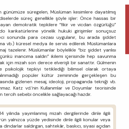
an günümüze süregelen, Müslüman kesimlere dayatılmış
adiselerde süreç genellikle şöyle işler: Önce hassas bir
yan demokratik tepkilere “fikir ve vicdan özgürlüğü”
ebdo karikatürlerine yönelik hukuki girişimler sonuçsuz
reci sonunda para cezası uygulanır, bu arada şiddet
a vb.) küresel medya ile servis edilerek Müslümanlara
 imaj tazelenir. Müslümanlar böylelikle “biz şiddet yanlısı
m çünkü inancıma saldırı” ikilemi içerisinde hep savunma
ak için mizah son derece elverişli bir sanattır. Gülmenin
 psikolojik tepkiyi tetiklediği bilimsel olarak ortaya
alınmadığı popüler kültür zemininde gerçekleşen bu
rasında gizlenen mesaj, ideoloji, propaganda tekniği vb.
ınmaz. Katz vd.’nin Kullanımlar ve Doyumlar teorisinde
nin tercih sebebi öncelikle sağlayacağı hazdır.
4 yılında yayımlanmış mizah dergilerinde dinle ilgili
rün yalnızca yüzde yedisinde dinle ilgili konular veya
da dindarlar saldırgan, sahtekâr, baskıcı, siyasi açıdan