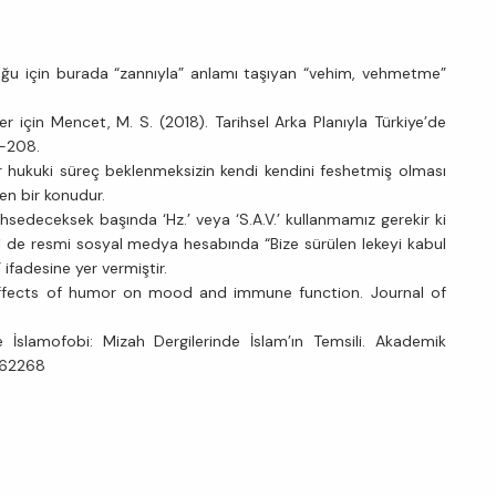
ğu için burada “zannıyla” anlamı taşıyan “vehim, vehmetme”
 için Mencet, M. S. (2018). Tarihsel Arka Planıyla Türkiye’de
1-208.
r hukuki süreç beklenmeksizin kendi kendini feshetmiş olması
en bir konudur.
sedeceksek başında ‘Hz.’ veya ‘S.A.V.’ kullanmamız gerekir ki
 de resmi sosyal medya hesabında “Bize sürülen lekeyi kabul
ifadesine yer vermiştir.
e effects of humor on mood and immune function. Journal of
.
 İslamofobi: Mizah Dergilerinde İslam’ın Temsili. Akademik
d.62268