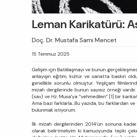
Leman Karikatürü: Ası
Doç. Dr. Mustafa Sami Mencet
15 Temmuz 2025
Gelişim için Batılılaşmayı ve bunun gerçekleşmes
anlayışın eğitim, kültür ve sanatta baskın old
genellikle sorunlu olmuştur. Yeşilçam filmlerin
mizah dergilerinde bunun sayısız örneği vard
(sav) ve Hz. Musa’ya “vehmedilen” [1] bir kari
Ama bazı farklarla…Bu yazıda, bu farklardan ve
bulunmak istiyorum.
İlk mizah dergilerinden 2014’ün sonuna kadar 
olarak belirtmeliyim ki kamuoyunda tepki çeke