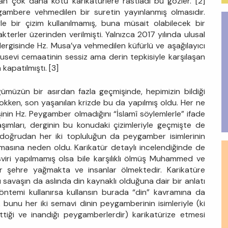
n çok daha kötü karikatürlere rastladı bu gözler. [2]
ambere vehmedilen bir suretin yayınlanmış olmasıdır.
yle bir çizim kullanılmamış, buna müsait olabilecek bir
erler üzerinden verilmişti. Yalnızca 2017 yılında ulusal
dergisinde Hz. Musa’ya vehmedilen küfürlü ve aşağılayıcı
Musevi cemaatinin sessiz ama derin tepkisiyle karşılaşan
kapatılmıştı. [3]
üğümüzün bir asırdan fazla geçmişinde, hepimizin bildiği
yokken, son yaşanılan krizde bu da yapılmış oldu. Her ne
işinin Hz. Peygamber olmadığını “İslamî söylemlerle” ifade
ımları, derginin bu konudaki çizimleriyle geçmişte de
doğrudan her iki topluluğun da peygamber isimlerinin
mamasına neden oldu. Karikatür detaylı incelendiğinde de
viri yapılmamış olsa bile karşılıklı ölmüş Muhammed ve
ar şehre yağmakta ve insanlar ölmektedir. Karikatüre
savaşın da aslında din kaynaklı olduğuna dair bir anlatı
i yöntemi kullanırsa kullansın burada “din” kavramına da
unu her iki semavi dinin peygamberinin isimleriyle (ki
iği ve inandığı peygamberlerdir) karikatürize etmesi