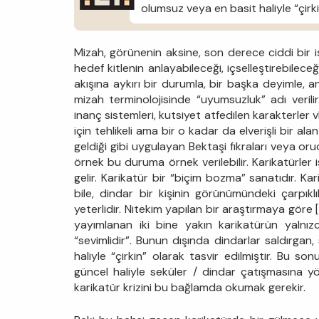
olumsuz veya en basit haliyle “çirkin
Mizah, görünenin aksine, son derece ciddi bir iş
hedef kitlenin anlayabileceği, içselleştirebilec
akışına aykırı bir durumla, bir başka deyimle, 
mizah terminolojisinde “uyumsuzluk” adı verili
inanç sistemleri, kutsiyet atfedilen karakterle
için tehlikeli ama bir o kadar da elverişli bir ala
geldiği gibi uygulayan Bektaşi fıkraları veya oruc
örnek bu duruma örnek verilebilir. Karikatürler
gelir. Karikatür bir “biçim bozma” sanatıdır. K
bile, dindar bir kişinin görünümündeki çarpıklı
yeterlidir. Nitekim yapılan bir araştırmaya göre [
yayımlanan iki bine yakın karikatürün yalnızc
“sevimlidir”. Bunun dışında dindarlar saldırgan
haliyle “çirkin” olarak tasvir edilmiştir. Bu 
güncel haliyle seküler / dindar çatışmasına yö
karikatür krizini bu bağlamda okumak gerekir.