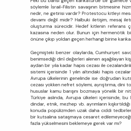
Peki bu bahsi geçen karikatürde bir gülmece va
söylemle İsrail-Filistin savaşının bitmesine h
nedir, ne getirisi vardır? Protestocu kitleyi me
devamı değil midir? Halbuki iletişim, mesaj ile
oluşturma sürecidir. Hedef kitlenin referans 
kazasına neden olur. Bunun için hermenötik bil
önüne çıkıp yoldan geçen herhangi birine karika
Geçmişteki benzer olaylarda, Cumhuriyet savcı
benimsediği dinî değerleri alenen aşağılayan kişi,
aydan bir yıla kadar hapis cezası ile cezalandırı
sistemi içerisinde 1 yılın altındaki hapis cezala
Avrupa ülkelerinin genelinde ise doğrudan kuts
cezası yokken nefret söylemi, ayrıştırma, dini to
hususlar kamu barışını bozmaya yönelik bir ni
Türkiye aslında, Avrupa ülkeleri içerisinde, bu 
dindar, etnik, mezhep vb. ayrımların kışkırtıld
konuda popülizmden uzak daha ciddi tedbirle
bir kutsalına sataşmaya cesaret edilemeyeceği
fazla yükselmesini beklemeye gerek var mı?