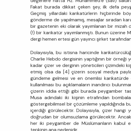
değerlere hatta Hz. Muhammed’e (sav) saldıra
Fakat burada dikkat çeken şey, ilk defa peyg
Geçmiş yıllardaki karikatürlerin hiçbirinde bö
gönderme de yapılmamış, mesajlar sıradan karakt
bir gazetenin eki olarak yayımlanan bir mizah 
(!) bir karikatür yayımlanmıştı. Bunun üzerine 
dergi hemen ertesi gün yayıncı şirket tarafından 
Dolayısıyla, bu istisna haricinde karikatürcül
Charlie Hebdo dergisinin yaptığının bir örneği 
kadar çizer ve derginin yöneticileri çizimdeki k
etmiş olsa da [4] çizerin sosyal medya paylaş
gündeme gelmesi ve en önemlisi karikatürde 
kullanılması bu açıklamaların inandırıcı bulun
çizerin iddia ettiği gibi burada peygamber tas
Musa adındaki iki kişinin etrafından bombal
göstergebilimsel bir çözümleme yapıldığında bu 
içerdiği görülecektir. Dolayısıyla, çizer hang
doğrudan bir olumsuzlama görülecektir. Ancak b
her iki peygamber de Müslümanların kabul ett
tepkinin ana nedenidir.