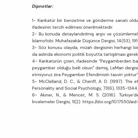
Dipnotlar:
1- Karikatür bir benzetme ve gönderme sanatı oldu
ifadesinin tercih edilmesi önerilmektedir.
2- Bu konuda detaylandırılmış arşiv ve çözümlemeler
İslamofobi. Muhafazakâr Düşünce Dergisi, 14(53), 19
3- Söz konusu olayda, mizah dergisinin herhangi bi
da aslında ekonomi politik boyutta tartışılması gerek
4- Karikatürün çizeri, ifadesinde “Peygamberden bah
peygamber olduğu belli olsun” demiş, LeMan dergisi
etmiyoruz zira Peygamber Efendimizin tasviri yoktur” 
5- McClelland, D. C., & Cheriff, A. D. (1997). Th
Personality and Social Psychology, 73(6), 1335-1344
6- Akıner, N., & Mencet, M. S. (2016). Türkiye’de
İncelemeler Dergisi, 11(2). https://doi.org/10.17550/ai