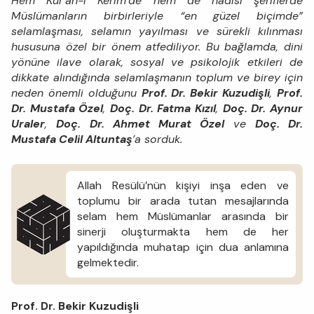
Hem Kur’an-ı Kerim’de hem de hadisi şeriflerde
Müslümanların birbirleriyle “en güzel biçimde”
selamlaşması, selamın yayılması ve sürekli kılınması
hususuna özel bir önem atfediliyor. Bu bağlamda, dini
yönüne ilave olarak, sosyal ve psikolojik etkileri de
dikkate alındığında selamlaşmanın toplum ve birey için
neden önemli olduğunu
Prof. Dr. Bekir Kuzudişli
,
Prof.
Dr. Mustafa Özel
,
Doç. Dr. Fatma Kızıl
,
Doç. Dr. Aynur
Uraler
,
Doç. Dr. Ahmet Murat Özel
ve
Doç. Dr.
Mustafa Celil Altuntaş
’a sorduk.
Allah Resülü’nün kişiyi inşa eden ve
toplumu bir arada tutan mesajlarında
selam hem Müslümanlar arasında bir
sinerji oluşturmakta hem de her
yapıldığında muhatap için dua anlamına
gelmektedir.
Prof. Dr. Bekir Kuzudişli