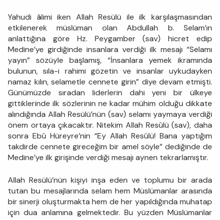
Yahudi âlimi iken Allah Resülü ile ilk karşılaşmasından
etkilenerek müslüman olan Abdullah b. Selam’ın
anlattığına göre Hz. Peygamber (sav) hicret edip
Medine’ye girdiğinde insanlara verdiği ilk mesajı “Selamı
yayın” sözüyle başlamış, “İnsanlara yemek ikramında
bulunun, sıla-i rahimi gözetin ve insanlar uykudayken
namaz kılın, selametle cennete girin” diye devam etmişti.
Günümüzde sıradan liderlerin dahi yeni bir ülkeye
gittiklerinde ilk sözlerinin ne kadar mühim olduğu dikkate
alındığında Allah Resülü’nün (sav) selamı yaymaya verdiği
önem ortaya çıkacaktır. Nitekim Allah Resûlü (sav), daha
sonra Ebû Hüreyre’nin “Ey Allah Resûlü! Bana yaptığım
takdirde cennete gireceğim bir amel söyle” dediğinde de
Medine’ye ilk girişinde verdiği mesajı aynen tekrarlamıştır.
Allah Resülü’nün kişiyi inşa eden ve toplumu bir arada
tutan bu mesajlarında selam hem Müslümanlar arasında
bir sinerji oluşturmakta hem de her yapıldığında muhatap
için dua anlamına gelmektedir. Bu yüzden Müslümanlar