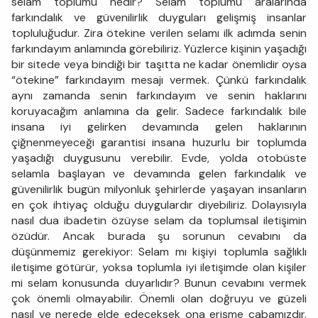
selam toplumu nedir? Selam toplumu aralarında
farkındalık ve güvenilirlik duyguları gelişmiş insanlar
topluluğudur. Zira ötekine verilen selamı ilk adımda senin
farkındayım anlamında görebiliriz. Yüzlerce kişinin yaşadığı
bir sitede veya bindiği bir taşıtta ne kadar önemlidir oysa
“ötekine” farkındayım mesajı vermek. Çünkü farkındalık
aynı zamanda senin farkındayım ve senin haklarını
koruyacağım anlamına da gelir. Sadece farkındalık bile
insana iyi gelirken devamında gelen haklarının
çiğnenmeyeceği garantisi insana huzurlu bir toplumda
yaşadığı duygusunu verebilir. Evde, yolda otobüste
selamla başlayan ve devamında gelen farkındalık ve
güvenilirlik bugün milyonluk şehirlerde yaşayan insanların
en çok ihtiyaç olduğu duygulardır diyebiliriz. Dolayısıyla
nasıl dua ibadetin özüyse selam da toplumsal iletişimin
özüdür. Ancak burada şu sorunun cevabını da
düşünmemiz gerekiyor: Selam mı kişiyi toplumla sağlıklı
iletişime götürür, yoksa toplumla iyi iletişimde olan kişiler
mi selam konusunda duyarlıdır? Bunun cevabını vermek
çok önemli olmayabilir. Önemli olan doğruyu ve güzeli
nasıl ve nerede elde edeceksek ona erişme çabamızdır.