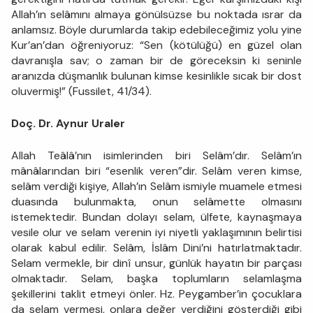
Allah’ın selâmını almaya gönülsüzse bu noktada ısrar da
anlamsız. Böyle durumlarda takip edebileceğimiz yolu yine
Kur’an’dan öğreniyoruz: “Sen (kötülüğü) en güzel olan
davranışla sav; o zaman bir de göreceksin ki seninle
aranızda düşmanlık bulunan kimse kesinlikle sıcak bir dost
oluvermiş!” (Fussilet, 41/34).
Doç. Dr. Aynur Uraler
Allah Teâlâ’nın isimlerinden biri Selâm’dır. Selâm’ın
mânâlarından biri “esenlik veren”dir. Selâm veren kimse,
selâm verdiği kişiye, Allah’ın Selâm ismiyle muamele etmesi
duasında bulunmakta, onun selâmette olmasını
istemektedir. Bundan dolayı selam, ülfete, kaynaşmaya
vesile olur ve selam verenin iyi niyetli yaklaşımının belirtisi
olarak kabul edilir. Selâm, İslâm Dini’ni hatırlatmaktadır.
Selam vermekle, bir dinî unsur, günlük hayatın bir parçası
olmaktadır. Selam, başka toplumların selamlaşma
şekillerini taklit etmeyi önler. Hz. Peygamber’in çocuklara
da selam vermesi, onlara değer verdiğini gösterdiği gibi