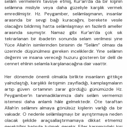
selâm vermelerini tavsiye etmiş, Kur’an’da da bir kişinin
selâmına misliyle veya daha güzeliyle karşılık vermek
emredilmiştir. Hz. Peygamber, selâmlaşmanın, insanlar
arasında bir sevgi bağı kuracağını, berekete vesile
olacağını bildirmiş hatta selâmlaşmayı en faziletli ameller
arasında saymıştır. Namaz gibi Kur’an’da çok sık
tekrarlanan bir ibadetin sonunda selam verilmesi yine
Yüce Allah’ın isimlerinden birisinin de “Selâm” olması da
üzerinde düşünülmesi gereken inceliklerdir. Yine selâmın
değerini ve insana vereceği huzuru gösteren bir delil de
cennet ehlinin selamla karşılanacağına dair vaattir.
Her dönemde önemli olmakla birlikte insanların gittikçe
yalnızlaştığı, karşılıklı iletişimin zayıfladığı, kamplaşmaların
artıp güven ortamının zarar gördüğü günümüzde Hz.
Peygamber’in tanımadıklarımıza dahi selâm vermemizi
istemesi daha anlamlı hâle gelmektedir. Öte taraftan
Allah’ın selâmını almaya gönülsüz kişilerin varlığı da bir
vakıadır. O nedenle selâmlaşmayı bir ayrıştırmaya neden
olacak şekilde araçsallaştırmamaya dikkat etmemiz
gerektiğini hatırda tutmak gerekir. Eğer karşımızdaki kişi