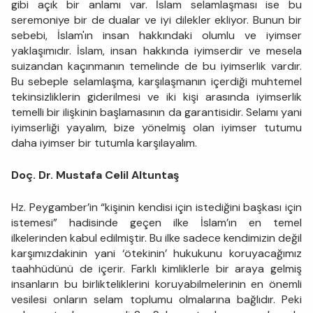
gibi açık bir anlamı var. İslam selamlaşması ise bu
seremoniye bir de dualar ve iyi dilekler ekliyor. Bunun bir
sebebi, İslam'ın insan hakkındaki olumlu ve iyimser
yaklaşımıdır. İslam, insan hakkında iyimserdir ve mesela
suizandan kaçınmanın temelinde de bu iyimserlik vardır.
Bu sebeple selamlaşma, karşılaşmanın içerdiği muhtemel
tekinsizliklerin giderilmesi ve iki kişi arasında iyimserlik
temelli bir ilişkinin başlamasının da garantisidir. Selamı yani
iyimserliği yayalım, bize yönelmiş olan iyimser tutumu
daha iyimser bir tutumla karşılayalım.
Doç. Dr. Mustafa Celil Altuntaş
Hz. Peygamber’in “kişinin kendisi için istediğini başkası için
istemesi” hadisinde geçen ilke İslam’ın en temel
ilkelerinden kabul edilmiştir. Bu ilke sadece kendimizin değil
karşımızdakinin yani ‘ötekinin’ hukukunu koruyacağımız
taahhüdünü de içerir. Farklı kimliklerle bir araya gelmiş
insanların bu birlikteliklerini koruyabilmelerinin en önemli
vesilesi onların selam toplumu olmalarına bağlıdır. Peki