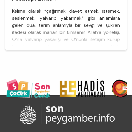
Kelime olarak “çağırmak, davet etmek, istemek,
seslenmek, yalvarıp yakarmak” gibi anlamlara
gelen dua, terim anlamıyla bir sevgi ve şükran
ifadesi olarak inanan bir kimsenin Allah’a yönelişi,
O’na yalvarıp yakarışı ve O’nunla iletişim kurup
konuşmasıdır. Gerçekte dua, insan ile Allah
arasında iman bağı ile kurulan ilişkiyi dışa yansıtan,
Allah ile yakınlaşmayı sağlayan dinî davranışların
özünü teş...