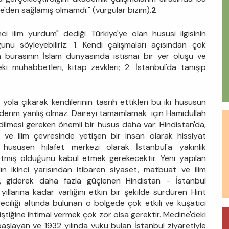
ye'den sağlamış olmamdı." (vurgular bizim).
2
nci ilim yurdum" dediği Türkiye'ye olan hususi ilgisinin
nu söyleyebiliriz: 1. Kendi çalışmaları açısından çok
 burasının İslam dünyasında istisnai bir yer oluşu ve
i muhabbetleri, kitap zevkleri; 2. İstanbul'da tanışıp
 yola çıkarak kendilerinin tasrih ettikleri bu iki hususun
nederim yanlış olmaz. Daireyi tamamlamak için Hamidullah
dilmesi gereken önemli bir husus daha var: Hindistan'da,
ede ve ilim çevresinde yetişen bir insan olarak hissiyat
hususen hilafet merkezi olarak İstanbul'a yakınlık
tmiş olduğunu kabul etmek gerekecektir. Yeni yapılan
ılın ikinci yarısından itibaren siyaset, matbuat ve ilim
, giderek daha fazla güçlenen Hindistan - İstanbul
ıllarına kadar varlığını etkin bir şekilde sürdüren Hint
ürgeciliği altında bulunan o bölgede çok etkili ve kuşatıcı
iştiğine ihtimal vermek çok zor olsa gerektir. Medine'deki
şlayan ve 1932 yılında vuku bulan İstanbul ziyaretiyle