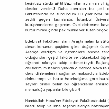
kesintisiz sürdü gitti! Bazı yıllar aynı yarı yıl
dersler verdim.
3
Daha sonraları bu şekil der
Fakültesi'nde de sürdürdüm. Bu yıllar boyu s
zevkli geçen kısımlarıdır. İstanbul Üniver
kütüphanelerde geçirdim. Özel defterime kayd
kültür mirası içinde pek mühim yer tutan birçok e
Edebiyat Fakültesi İslam Araştırmaları Ensti
alınan konunun çeşidine göre değişmek üzer
Arapça verdiğim ve öğrencilere anında ter
olduğundan çeşitli fakülte ve yüksekokul öğrenc
öğrenci' sıfatıyla takip edilmekteydi. Başl
derslerim, müteakip yıllarda o derece alaka ile 
ders dinlemelerini sağlamak maksadıyla Edebiy
doldu taştı ve hatta hatırladığıma göre bura
sayıları binleri bulan bu öğrencilerim arası
memurluğu yapanlar bile çıktı.
4
Hamidullah Hoca'nın Edebiyat Fakültesi'ndeki (d
ısrarlı takip ve ikna teşebbüsleriyle hazırlaya