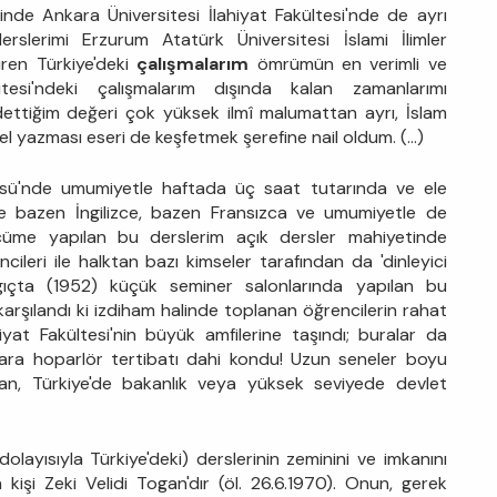
 içinde Ankara Üniversitesi İlahiyat Fakültesi'nde de ayrı
slerimi Erzurum Atatürk Üniversitesi İslami İlimler
üren Türkiye'deki
çalışmalarım
ömrümün en verimli ve
sitesi'ndeki çalışmalarım dışında kalan zamanlarımı
ettiğim değeri çok yüksek ilmî malumattan ayrı, İslam
l yazması eseri de keşfetmek şerefine nail oldum. (...)
tüsü'nde umumiyetle haftada üç saat tutarında ve ele
e bazen İngilizce, bazen Fransızca ve umumiyetle de
cüme yapılan bu derslerim açık dersler mahiyetinde
ileri ile halktan bazı kimseler tarafından da 'dinleyici
angıçta (1952) küçük seminer salonlarında yapılan bu
karşılandı ki izdiham halinde toplanan öğrencilerin rahat
at Fakültesi'nin büyük amfilerine taşındı; buralar da
lara hoparlör tertibatı dahi kondu! Uzun seneler boyu
ndan, Türkiye'de bakanlık veya yüksek seviyede devlet
olayısıyla Türkiye'deki) derslerinin zeminini ve imkanını
n kişi Zeki Velidi Togan'dır (öl. 26.6.1970). Onun, gerek