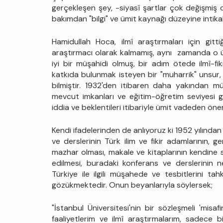
gerçekleşen şey, -siyasî şartlar çok değişmiş 
bakımdan "bilgi" ve ümit kaynağı düzeyine intikal
Hamidullah Hoca, ilmî araştırmaları için git
araştırmacı olarak kalmamış, aynı zamanda o ül
iyi bir müşahidi olmuş, bir adım ötede ilmî-f
katkıda bulunmak isteyen bir "muharrik" unsur, b
bilmiştir. 1932'den itibaren daha yakından müş
mevcut imkanları ve eğitim-öğretim seviyesi ge
iddia ve beklentileri itibariyle ümit vadeden önem
Kendi ifadelerinden de anlıyoruz ki 1952 yılınd
ve derslerinin Türk ilim ve fikir adamlarının, g
mazhar olması, makale ve kitaplarının kendine 
edilmesi, buradaki konferans ve derslerinin ne
Türkiye ile ilgili müşahede ve tesbitlerini 
gözükmektedir. Onun beyanlarıyla söylersek;
"İstanbul Üniversitesi'nin bir sözleşmeli 'misa
faaliyetlerim ve ilmî araştırmalarım, sadece b