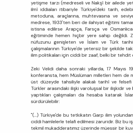
yetişme tarzı (medreseli ve Nakşî bir ailede yeti
ilmî iddiaları itibariyle Türkiye'deki tarih, e
metoduna, araçlarına, muhtevasına ve seviyes
medrese, 1933'ten beri de ilahiyat eğitimi tam
istisna edilirse Arapça, Farsça ve Osmanlıca d
eğitiminde hemen hiçbir yere sahip değildi. 
nüfuzunu genişleten ve İslam ve Türk tarihi
çalışmalarının Türkiye'de yetersiz bir şekilde tak
ilim politikaları için ciddi bir zaaf, belki bir tehdit
Zeki Velidi daha sonraki yıllarda, 17 Mayıs 1
konferansta, hem Müslüman milletleri hem de mil
üst düzeyde tahsiliyle alakalı tarihî ve felsef
Türkler arasındaki ilişki varoluşsal bir ilişkidir v
yaptıkları çalışmaları da hesaba katarak İslam
sürdürülebilir:
"(...) Türkiye'de bu tetkikatın Garp ilim yolundan 
ciddi hamlelerle telafi edilmesi zaruridir. Biz bu
tekmil mukadderatımız üzerinde müessir bir kuv