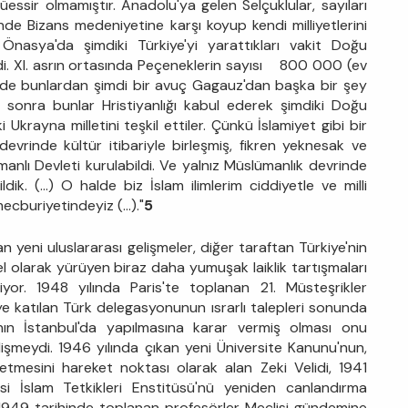
essir olmamıştır. Anadolu'ya gelen Selçuklular, sayıları
de Bizans medeniyetine karşı koyup kendi milliyetlerini
 Önasya'da şimdiki Türkiye'yi yarattıkları vakit Doğu
i. XI. asrın ortasında Peçeneklerin sayısı 800 000 (ev
lde bunlardan şimdi bir avuç Gagauz'dan başka bir şey
r sonra bunlar Hristiyanlığı kabul ederek şimdiki Doğu
i Ukrayna milletini teşkil ettiler. Çünkü İslamiyet gibi bir
 devrinde kültür itibariyle birleşmiş, fikren yeknesak ve
anlı Devleti kurulabildi. Ve yalnız Müslümanlık devrinde
ik. (...) O halde biz İslam ilimlerim ciddiyetle ve milli
buriyetindeyiz (...)."
5
n yeni uluslararası gelişmeler, diğer taraftan Türkiye'nin
l olarak yürüyen biraz daha yumuşak laiklik tartışmaları
yor. 1948 yılında Paris'te toplanan 21. Müsteşrikler
ye katılan Türk delegasyonunun ısrarlı talepleri sonunda
ının İstanbul'da yapılmasına karar vermiş olması onu
şmeydi. 1946 yılında çıkan yeni Üniversite Kanunu'nun,
etmesini hareket noktası olarak alan Zeki Velidi, 1941
si İslam Tetkikleri Enstitüsü'nü yeniden canlandırma
2.1949 tarihinde toplanan profesörler Meclisi gündemine