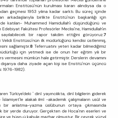
ırmaları Enstitüsü'nün kurulması kararı alındıysa da o
dan geçmesi 1953 yılına kadar sarktı. Bu süreç içinde
an arkadaşlarıyla birlikte Enstitü'nün başkanlığı için
ne de katılan- Muhammed Hamidullah'ı düşündüğünü ve
 Edebiyat Fakültesi Profesörler Meclisi'ne, Hamidullah'ın
 sayılabilecek bir rapor takdim ettiğini görüyoruz.
7
Velidi Enstitüsü'nün ilk müdürlüğünü kendisi üstlenmiş,
sini sağlamıştır.
8
Teferruatını yeteri kadar bilmediğimiz
üdürlüğü için yetmedi ise de onun her eğitim yılı bir
rs vermesini mümkün hale getirmiştir. Derslerin devamını
dışarıya daha ziyade açan kişi ise Enstitü'nün üçüncü
: 1976-1982).
baren Türkiye'deki ' dinî yayıncılıkta, dinî bilgilerin giderek
İslamiyet'le alakalı ilmî -akademik çalışmaların usûl ve
rklı bir anlatma-yazma üslûbunun ortaya çıkmasında
ek bir yerde duruyor. Gerçekten de Hoca'nın eserleri ve
esire ve hüsn-ü kabule mazhar olmuştur. Bir çeyrek yüzyıl