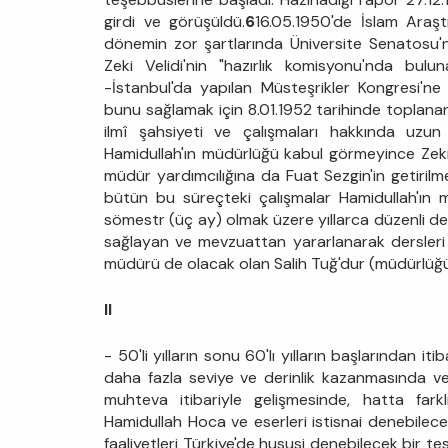
girdi ve görüşüldü.
6
16.05.1950'de İslam Araşt
dönemin zor şartlarında Üniversite Senatosu'n
Zeki Velidi'nin "hazırlık komisyonu'nda bulun
-İstanbul'da yapılan Müsteşrikler Kongresi'
bunu sağlamak için 8.01.1952 tarihinde toplanan
ilmî şahsiyeti ve çalışmaları hakkında uzun
Hamidullah'ın müdürlüğü kabul görmeyince Zeki 
müdür yardımcılığına da Fuat Sezgin'in getirilme
bütün bu süreçteki çalışmalar Hamidullah'ın m
sömestr (üç ay) olmak üzere yıllarca düzenli de
sağlayan ve mevzuattan yararlanarak dersleri 
müdürü de olacak olan Salih Tuğ'dur (müdürlüğü
II
- 50'li yılların sonu 60'lı yılların başlarından iti
daha fazla seviye ve derinlik kazanmasında ve 
muhteva itibariyle gelişmesinde, hatta fa
Hamidullah Hoca ve eserleri istisnai denebilec
faaliyetleri Türkiye'de hususi denebilecek bir t