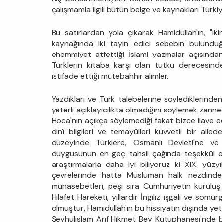
çalışmamla ilgili bütün belge ve kaynakları Türki
Bu satırlardan yola çıkarak Hamidullah'ın, "iki
kaynağında iki tayin edici sebebin bulunduğu
ehemmiyet atfettiği İslami yazmalar açısından
Türklerin kitaba karşı olan tutku derecesindek
istifade ettiği mütebahhir alimler.
Yazdıkları ve Türk talebelerine söylediklerinden
yeterli açıklayıcılıkta olmadığını söylemek zan
Hoca'nın açıkça söylemediği fakat bizce ilave e
dinî bilgileri ve temayülleri kuvvetli bir ail
düzeyinde Türklere, Osmanlı Devleti'ne ve 
duygusunun en geç tahsil çağında teşekkül e
araştırmalarla daha iyi biliyoruz ki XIX. yüzy
çevrelerinde hatta Müslüman halk nezdinde
münasebetleri, peşi sıra Cumhuriyetin kuruluş y
Hilafet Hareketi, yıllardır İngiliz işgali ve söm
olmuştur, Hamidullah'ın bu hissiyatın dışında yet
Şeyhülislam Arif Hikmet Bey Kütüphanesi'nde ba