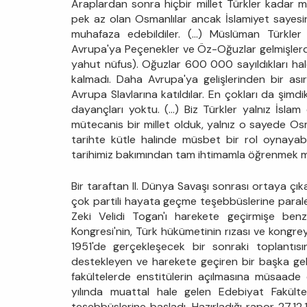
Araplardan sonra hiçbir millet Türkler kadar mü
pek az olan Osmanlılar ancak İslamiyet sayesin
muhafaza edebildiler. (...) Müslüman Türkler
Avrupa'ya Peçenekler ve Öz-Oğuzlar gelmişlerd
yahut nüfus). Oğuzlar 600 000 sayıldıkları ha
kalmadı. Daha Avrupa'ya gelişlerinden bir ası
Avrupa Slavlarına katıldılar. En çokları da şimdik
dayançları yoktu. (...) Biz Türkler yalnız İslam
mütecanis bir millet olduk, yalnız o sayede Osm
tarihte kütle halinde müsbet bir rol oynayabild
tarihimiz bakımından tam ihtimamla öğrenmek mec
Bir taraftan II. Dünya Savaşı sonrası ortaya çıka
çok partili hayata geçme teşebbüslerine parale
Zeki Velidi Togan'ı harekete geçirmişe benzi
Kongresi'nin, Türk hükümetinin rızası ve kongre
1951'de gerçekleşecek bir sonraki toplantıs
destekleyen ve harekete geçiren bir başka geli
fakültelerde enstitülerin açılmasına müsaade 
yılında muattal hale gelen Edebiyat Fakülte
teşebbüslerine başladı. Hazırladığı rapor 27.1