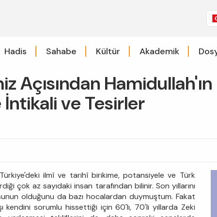
Hadis
Sahabe
Kültür
Akademik
Dosy
iz Açısından Hamidullah'ın 
İntikali ve Tesirler
iye'deki ilmî ve tarihî birikime, potansiyele ve Türk
iği çok az sayıdaki insan tarafından bilinir. Son yıllarını
usunun olduğunu da bazı hocalardan duymuştum. Fakat
kendini sorumlu hissettiği için 60'lı, 70'li yıllarda Zeki