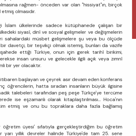
olmasına rağmen- önceden var olan "hissiyat"ın, birçok
 etmiş olmasıdır.
tiği İslam ülkelerinde sadece kütüphanede çalışan bir
kedeki siyasî, dinî ve sosyal gelişmeler ve değişmelerin
ikri sahalardaki müsbet gelişmelere şu veya bu ölçüde
ir davetçi, bir teşvikçi olmak istemiş, bunları da vazife
ahede ettiği Türkiye, onun için gerek tarihî birikimi,
rekse insan unsuru ve gelecekle ilgili açık veya zımnî
li bir yer olacaktır.
an itibaren başlayan ve çeyrek asır devam eden konferans
enç öğrencilerin, hatta sıradan insanların büyük ilgisine
sadık talebeleri tarafından peş peşe Türkçe'ye tercüme
rede ise eşzamanlı olarak kitaplaştırılması... Hoca'nın
tahkim etmiş ve onu bu topraklara daha fazla bağlamış
fir öğretim üyesi' sıfatıyla gerçekleştirdiğim bu öğretim
ir yarı yıllık devreler halinde Türkiye'de tam 25. sene