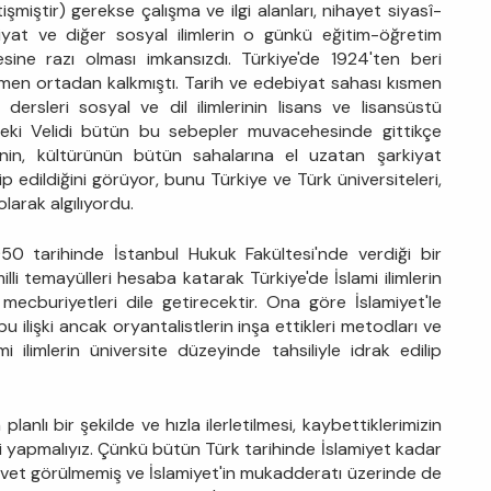
şmiştir) gerekse çalışma ve ilgi alanları, nihayet siyasî-
debiyat ve diğer sosyal ilimlerin o günkü eğitim-öğretim
ine razı olması imkansızdı. Türkiye'de 1924'ten beri
amen ortadan kalkmıştı. Tarih ve edebiyat sahası kısmen
ersleri sosyal ve dil ilimlerinin lisans ve lisansüstü
Zeki Velidi bütün bu sebepler muvacehesinde gittikçe
nin, kültürünün bütün sahalarına el uzatan şarkiyat
ip edildiğini görüyor, bunu Türkiye ve Türk üniversiteleri,
 olarak algılıyordu.
950 tarihinde İstanbul Hukuk Fakültesi'nde verdiği bir
li temayülleri hesaba katarak Türkiye'de İslami ilimlerin
i mecburiyetleri dile getirecektir. Ona göre İslamiyet'le
e bu ilişki ancak oryantalistlerin inşa ettikleri metodları ve
i ilimlerin üniversite düzeyinde tahsiliyle idrak edilip
planlı bir şekilde ve hızla ilerletilmesi, kaybettiklerimizin
 işi yapmalıyız. Çünkü bütün Türk tarihinde İslamiyet kadar
vet görülmemiş ve İslamiyet'in mukadderatı üzerinde de