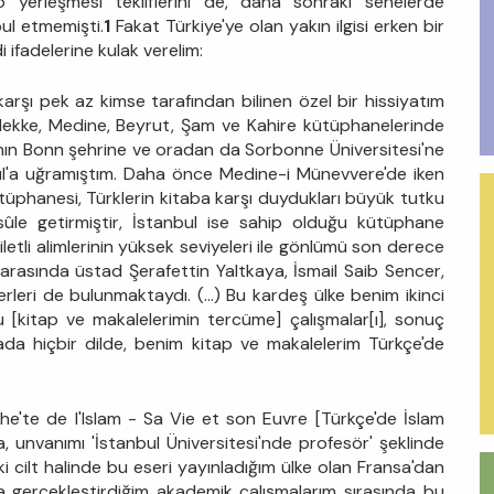
ip yerleşmesi tekliflerini de, daha sonraki senelerde
bul etmemişti.
1
Fakat Türkiye'ye olan yakın ilgisi erken bir
 ifadelerine kulak verelim:
karşı pek az kimse tarafından bilinen özel bir hissiyatım
m. Mekke, Medine, Beyrut, Şam ve Kahire kütüphanelerinde
ın Bonn şehrine ve oradan da Sorbonne Üniversitesi'ne
ul'a uğramıştım. Daha önce Medine-i Münevvere'de iken
ütüphanesi, Türklerin kitaba karşı duydukları büyük tutku
le getirmiştir, İstanbul ise sahip olduğu kütüphane
ziletli alimlerinin yüksek seviyeleri ile gönlümü son derece
 arasında üstad Şerafettin Yaltkaya, İsmail Saib Sencer,
leri de bulunmaktaydı. (...) Bu kardeş ülke benim ikinci
 bu [kitap ve makalelerimin tercüme] çalışmalar[ı], sonuç
da hiçbir dilde, benim kitap ve makalelerim Türkçe'de
phe'te de l'Islam - Sa Vie et son Euvre [Türkçe'de İslam
, unvanımı 'İstanbul Üniversitesi'nde profesör' şeklinde
ki cilt halinde bu eseri yayınladığım ülke olan Fransa'dan
 gerçekleştirdiğim akademik çalışmalarım sırasında bu