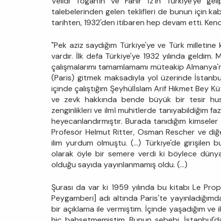
Velidi Togan'ın ve Fahir İz'in Türkiye'ye gel
talebelerinden gelen teklifleri de bunun için ka
tarihten, 1932'den itibaren hep devam etti. Kendi
"Pek aziz saydığım Türkiye'ye ve Türk milletine 
vardır. İlk defa Türkiye'ye 1932 yılında geldi
çalışmalarımı tamamlamamı müteakip Almanya'n
(Paris) gitmek maksadıyla yol üzerinde İstanb
içinde çalıştığım Şeyhülİslam Arif Hikmet Bey K
ve zevk hakkında bende büyük bir tesir husû
zenginlikleri ve ilmî muhitlerde tanıyabildiğim fa
heyecanlandırmıştır. Burada tanıdığım kimseler
Profesör Helmut Ritter, Osman Rescher ve diğer
ilim yurdum olmuştu. (...) Türkiye'de girişilen
olarak öyle bir semere verdi ki böylece dünya
olduğu sayıda yayınlanmamış oldu. (...)
Şurası da var ki 1959 yılında bu kitabı Le Pro
Peygamberi] adı altında Paris'te yayınladığımda
bir açıklama ile vermiştim. İçinde yaşadığım ve i
hiç bahsetmemiştim. Bunun sebebi, İstanbul'da