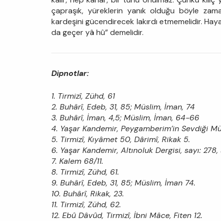
çapraşık, yüreklerin yanık olduğu böyle zama
kardeşini gücendirecek lakırdı etmemelidir. Haya
da geçer yâ hû” demelidir.
Dipnotlar:
1. Tirmizî, Zühd, 61
2. Buhârî, Edeb, 31, 85; Müslim, İman, 74
3. Buhârî, İman, 4,5; Müslim, İman, 64-66
4. Yaşar Kandemir, Peygamberim’in Sevdiği Mü
5. Tirmizî, Kıyâmet 50, Dârimî, Rikak 5.
6. Yaşar Kandemir, Altınoluk Dergisi, sayı: 278, 
7. Kalem 68/11.
8. Tirmizî, Zühd, 61.
9. Buhârî, Edeb, 31, 85; Müslim, İman 74.
10. Buhârî, Rikak, 23.
11. Tirmizî, Zühd, 62.
12. Ebû Dâvûd, Tirmizî, İbni Mâce, Fiten 12.