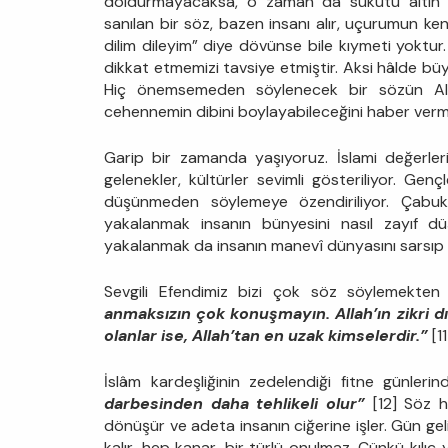
doldurmayacaksa, o zaman da sükûtu altın 
sanılan bir söz, bazen insanı alır, uçurumun ken
dilim dileyim” diye dövünse bile kıymeti yoktu
dikkat etmemizi tavsiye etmiştir. Aksi hâlde büyü
Hiç önemsemeden söylenecek bir sözün Alla
cehennemin dibini boylayabileceğini haber vermi
Garip bir zamanda yaşıyoruz. İslami değerler
gelenekler, kültürler sevimli gösteriliyor. Ge
düşünmeden söylemeye özendiriliyor. Çabuk 
yakalanmak insanın bünyesini nasıl zayıf düş
yakalanmak da insanın manevî dünyasını sarsıp k
Sevgili Efendimiz bizi çok söz söylemekten
anmaksızın çok konuşmayın. Allah’ın zikri dış
olanlar ise, Allah’tan en uzak kimselerdir.”
[11
İslâm kardeşliğinin zedelendiği fitne günle
darbesinden daha tehlikeli olur”
[12] Söz 
dönüşür ve adeta insanın ciğerine işler. Gün gel
kalır, hep kanar, bir türlü onulmaz. Çünkü kılıç yar