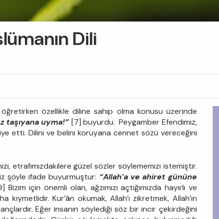
slümanın Dili
öğretirken özellikle diline sahip olma konusu üzerinde
öz taşıyana uyma!”
[7] buyurdu. Peygamber Efendimiz,
siye etti. Dilini ve belini koruyana cennet sözü vereceğini
izi, etrafımızdakilere güzel sözler söylememizi istemiştir.
iz şöyle ifade buyurmuştur:
“Allah’a ve ahiret gününe
9] Bizim için önemli olan, ağzımızı açtığımızda hayırlı ve
ha kıymetlidir. Kur’ân okumak, Allah’ı zikretmek, Allah’ın
nçlardır. Eğer insanın söylediği söz bir incir çekirdeğini