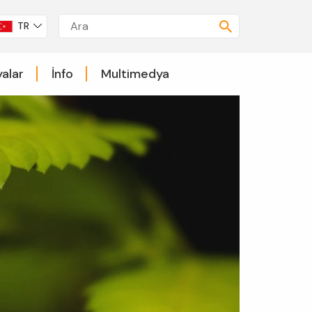
TR
alar
İnfo
Multimedya