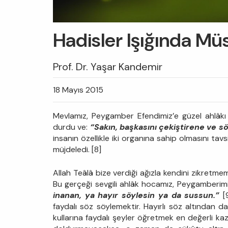
Hadisler Işığında Mü
Prof. Dr. Yaşar Kandemir
18 Mayıs 2015
Mevlamız, Peygamber Efendimiz’e güzel ahlâkı 
durdu ve:
“Sakın, başkasını çekiştirene ve s
insanın özellikle iki organına sahip olmasını tav
müjdeledi. [8]
Allah Teâlâ bize verdiği ağızla kendini zikretmem
Bu gerçeği sevgili ahlâk hocamız, Peygamberim
inanan, ya hayır söylesin ya da sussun.”
[
faydalı söz söylemektir. Hayırlı söz altından da
kullarına faydalı şeyler öğretmek en değerli kaza