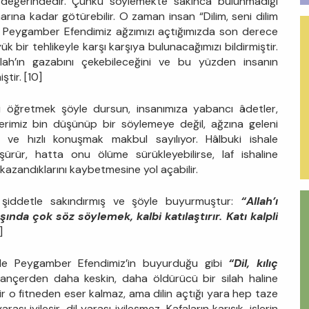
değerindedir. Çünkü söylemekte sakınca bulunmadığı
arına kadar götürebilir. O zaman insan “Dilim, seni dilim
r. Peygamber Efendimiz ağzımızı açtığımızda son derece
k bir tehlikeyle karşı karşıya bulunacağımızı bildirmiştir.
h’ın gazabını çekebileceğini ve bu yüzden insanın
ştir. [10]
i öğretmek şöyle dursun, insanımıza yabancı âdetler,
nçlerimiz bin düşünüp bir söylemeye değil, ağzına geleni
ve hızlı konuşmak makbul sayılıyor. Hâlbuki ishale
ürür, hatta onu ölüme sürükleyebilirse, laf ishaline
azandıklarını kaybetmesine yol açabilir.
 şiddetle sakındırmış ve şöyle buyurmuştur:
“Allah’ı
ında çok söz söylemek, kalbi katılaştırır. Katı kalpli
]
rinde Peygamber Efendimiz’in buyurduğu gibi
“Dil, kılıç
hançerden daha keskin, daha öldürücü bir silah haline
ir o fitneden eser kalmaz, ama dilin açtığı yara hep taze
ası iyileşir, dil yarası iyileşmez. Kafaların karışık, işlerin