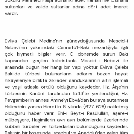
Sokullu Mehmed Paşa adına iki adet hamam ile Osmanlı
sultanları ve valide sultanlar adına dört adet imaret
vardır.
Evliya Çelebi Medine'nin güneydoğusunda Mescid-i
Nebevî'nin yakınındaki Cennetü’l-Baki mezarlığıyla ilgili
çok kıymetli bilgiler verir. O dönemde surun Baki
kapısından geçilen kabristanla Mescid-i Nebevî ile
arasında bugün her hangi bir yapı yoktur. Evliya Çelebi
Baki’de türbesi bulunanların adlarını bazen hayat
hikâyeleriyle birlikte zikreder; sandukalarının altın işlemeli
ve yeşil atlasla örtülü olduğunu kaydeder. Hz. Âişe'nin
türbesinin Kanûnî tarafından 1543'te yenilendiğini, Hz.
Peygamber'in annesi Âmine'yi Ebvâ'dan buraya sütannesi
Halime'nin yanına Hicret’in 6. yılında (627-628) nakletmiş
olduğunu haber verir. Ehl-i Beyt-i Resûlullâh, aşere-i
mübeşşere, Haşimîlerin ayrı ayrı bölümlerde üzerlerinde
kubbeli türbeler ve türbedarları bulunduğunu kaydeder.
Baki’nin bir köşesinde İstanbul ve Anadolu’dan gelen âlim