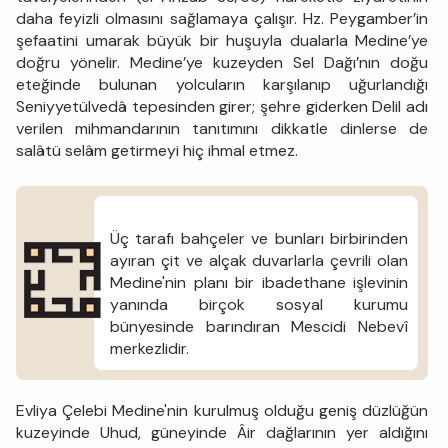
daha feyizli olmasını sağlamaya çalışır. Hz. Peygamber’in
şefaatini umarak büyük bir huşuyla dualarla Medine’ye
doğru yönelir. Medine’ye kuzeyden Sel Dağı’nın doğu
eteğinde bulunan yolcuların karşılanıp uğurlandığı
Seniyyetülvedâ tepesinden girer; şehre giderken Delil adı
verilen mihmandarının tanıtımını dikkatle dinlerse de
salâtü selâm getirmeyi hiç ihmal etmez.
Üç tarafı bahçeler ve bunları birbirinden
ayıran çit ve alçak duvarlarla çevrili olan
Medine'nin planı bir ibadethane işlevinin
yanında birçok sosyal kurumu
bünyesinde barındıran Mescidi Nebevî
merkezlidir.
Evliya Çelebi Medine'nin kurulmuş olduğu geniş düzlüğün
kuzeyinde Uhud, güneyinde Âir dağlarının yer aldığını