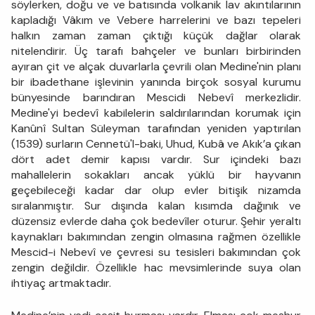
söylerken, doğu ve ve batısında volkanik lav akıntılarının
kapladığı Vâkım ve Vebere harrelerini ve bazı tepeleri
halkın zaman zaman çıktığı küçük dağlar olarak
nitelendirir. Üç tarafı bahçeler ve bunları birbirinden
ayıran çit ve alçak duvarlarla çevrili olan Medine'nin planı
bir ibadethane işlevinin yanında birçok sosyal kurumu
bünyesinde barındıran Mescidi Nebevî merkezlidir.
Medine'yi bedevî kabilelerin saldırılarından korumak için
Kanûnî Sultan Süleyman tarafından yeniden yaptırılan
(1539) surların Cennetü'l-baki, Uhud, Kubâ ve Akık’a çıkan
dört adet demir kapısı vardır. Sur içindeki bazı
mahallelerin sokakları ancak yüklü bir hayvanın
geçebileceği kadar dar olup evler bitişik nizamda
sıralanmıştır. Sur dışında kalan kısımda dağınık ve
düzensiz evlerde daha çok bedevîler oturur. Şehir yeraltı
kaynakları bakımından zengin olmasına rağmen özellikle
Mescid-i Nebevî ve çevresi su tesisleri bakımından çok
zengin değildir. Özellikle hac mevsimlerinde suya olan
ihtiyaç artmaktadır.