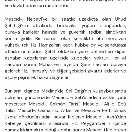
ve devlet adamları medfundur.
Mescid-i Nebevî’ye bir saatlik uzaklıkta olan Uhud
Şehitliği’nin etrafında bedevîler yoğun olduğundan,
buraya kafileler halinde ve güvenlik tedbiri alındıktan
sonra gidilir. Bir camisi olan şehitlikte altı merdiven
yüksekliteki Hz. Hamza’nın kabri kubbelidir ve sandukası
atlasla örtülüdür. Şehit oldukları yere defnedilen diğer
ashabın kabirlerinin üzerinde kubbeleri yoktur. Her yıl
hacdan sonra Muharrem ayında Şam hacıları buraya
gelerek Hz. Hamza’yı ve diğer şehitleri ziyaret ederler ve
aşure pişirerek halka dağıtırlar.
Bunların dışında Medine’de Sel Dağı’nın kuzeybatısında
bulunan, günümüzde Mesâcid-i Seb’a adıyla anılan yedi
mescitten Mescid-i Selmânı Fârisî, Mescid-i Ali b. Ebû
Tâlib, Mescid-i Osman b. Affân ve Mescid-i Feth olmak
üzere dördünün adını sayar. Kıblenin Mescid-i Aksâ’dan
Kâbe’ye çevrilmesi sırasında Hz. Peygamber’in içinde
namaz kıldırmakta olduğu daha sonra Mescid-i Kıbleteyn