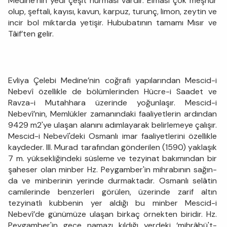
Medine’nin yedi çeşit hurması vardır. Elması çok meşhur
olup, şeftali, kayısı, kavun, karpuz, turunç, limon, zeytin ve
incir bol miktarda yetişir. Hububatının tamamı Mısır ve
Tâif’ten gelir.
Evliya Çelebi Medine’nin coğrafi yapılarından Mescid-i
Nebevî özellikle de bölümlerinden Hücre-i Saadet ve
Ravza-i Mutahhara üzerinde yoğunlaşır. Mescid-i
Nebevî’nin, Memlükler zamanındaki faaliyetlerin ardından
9429 m2'ye ulaşan alanını adımlayarak belirlemeye çalışır.
Mescid-i Nebevî'deki Osmanlı imar faaliyetlerini özellikle
kaydeder. III. Murad tarafından gönderilen (1590) yaklaşık
7 m. yüksekliğindeki süsleme ve tezyinat bakımından bir
şaheser olan minber Hz. Peygamber'in mihrabının sağın­
da ve minberinin yerinde durmaktadır. Osmanlı selâtin
camilerinde benzerleri görülen, üzerinde zarif altın
tezyinatlı kubbenin yer aldığı bu minber Mescid-i
Nebevî’de günümüze ulaşan birkaç örnekten biridir. Hz.
Pey­gamber'in gece namazı kıldığı yerdeki ‘mihrâbü't-