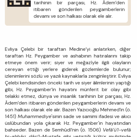
tarihinin bir parçası, Hz. Âdem’den
itibaren gönderilen peygamberlerin
devamı ve son halkası olarak ele alır.
Evliya Çelebi bir taraftan Medine’yi anlatırken, diğer
taraftan Hz. Peygamber ve ashabının hatıralarını takip
etmeye önem verir; siyer ve meğazîyle ilgili olayların
cereyan ettiği yerlere giderek gözlemlerde bulunur;
izlenimlerini sözlü ve yazılı kaynaklarla zenginleştirir. Evliya
Çelebi kendisinden önceki tarih ve siyer âlimlerinin yaptığı
gibi, Hz. Peygamber’in hayatını münferit bir olay gibi
telakki etmez, dünya ve insanlık tarihinin bir parçası, Hz.
Âdem’den itibaren gönderilen peygamberlerin devamı ve
son halkası olarak ele alır. Bazen Yazıcıoğlu Mehmed’in (ö.
1451)
Muhammediye
'sinin sade ve samimi ifadesi ve akıcı
üslûbundan yola çıkarak Hz. Peygamber'in hayatından
bahseder. Bazen de Semhûdî’nin (ö. 1506)
Vefâ’ü’l-vefâ
bi-ahbâri dâri’l-Mustafa
gibi yetiştiği kültür muhitinde