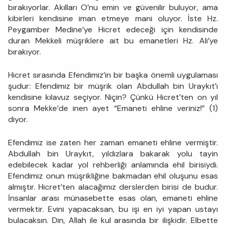
bırakıyorlar. Akılları O’nu emin ve güvenilir buluyor, ama
kibirleri kendisine iman etmeye mani oluyor. İste Hz.
Peygamber Medine’ye Hicret edeceği için kendisinde
duran Mekkeli müşriklere ait bu emanetleri Hz. Ali’ye
bırakıyor.
Hicret sırasında Efendimiz’in bir başka önemli uygulaması
şudur: Efendimiz bir müşrik olan Abdullah bin Uraykıt’ı
kendisine kılavuz seçiyor. Niçin? Çünkü Hicret’ten on yıl
sonra Mekke’de inen ayet “Emaneti ehline veriniz!” (1)
diyor.
Efendimiz ise zaten her zaman emaneti ehline vermiştir.
Abdullah bin Uraykıt, yıldızlara bakarak yolu tayin
edebilecek kadar yol rehberliği anlamında ehil birisiydi.
Efendimiz onun müşrikliğine bakmadan ehil oluşunu esas
almıştır. Hicret’ten alacağımız derslerden birisi de budur.
İnsanlar arası münasebette esas olan, emaneti ehline
vermektir. Evini yapacaksan, bu işi en iyi yapan ustayı
bulacaksın. Din, Allah ile kul arasında bir ilişkidir. Elbette