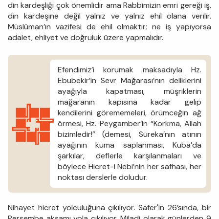
din kardeşliği çok önemlidir ama Rabbimizin emri gereği iş,
din kardeşine değil yalnız ve yalnız ehil olana verilir.
Müslüman’ın vazifesi de ehil olmaktır; ne iş yapıyorsa
adalet, ehliyet ve doğruluk üzere yapmalıdır.
Efendimiz’i korumak maksadıyla Hz.
Ebubekir’in Sevr Mağarası’nın deliklerini
ayağıyla kapatması, müşriklerin
mağaranın kapısına kadar gelip
kendilerini görememeleri, örümceğin ağ
örmesi, Hz. Peygamber’in “Korkma, Allah
bizimledir!” (demesi, Süreka’nın atının
ayağının kuma saplanması, Kuba’da
şarkılar, deflerle karşılanmaları ve
böylece Hicret-i Nebi’nin her safhası, her
noktası derslerle doludur.
Nihayet hicret yolculuğuna çıkılıyor. Safer'in 26’sında, bir
Perşembe akşamı yola çıkılıyor. Miladi olarak günlerden 9