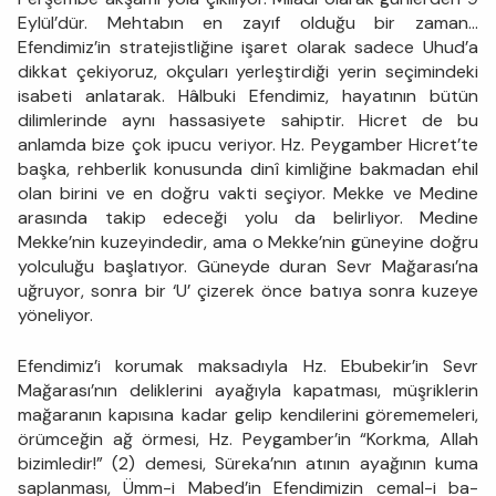
Eylül’dür. Mehtabın en zayıf olduğu bir zaman…
Efendimiz’in stratejistliğine işaret olarak sadece Uhud’a
dikkat çekiyoruz, okçuları yerleştirdiği yerin seçimindeki
isabeti anlatarak. Hâlbuki Efendimiz, hayatının bütün
dilimlerinde aynı hassasiyete sahiptir. Hicret de bu
anlamda bize çok ipucu veriyor. Hz. Peygamber Hicret’te
başka, rehberlik konusunda dinî kimliğine bakmadan ehil
olan birini ve en doğru vakti seçiyor. Mekke ve Medine
arasında takip edeceği yolu da belirliyor. Medine
Mekke’nin kuzeyindedir, ama o Mekke’nin güneyine doğru
yolculuğu başlatıyor. Güneyde duran Sevr Mağarası’na
uğruyor, sonra bir ‘U’ çizerek önce batıya sonra kuzeye
yöneliyor.
Efendimiz’i korumak maksadıyla Hz. Ebubekir’in Sevr
Mağarası’nın deliklerini ayağıyla kapatması, müşriklerin
mağaranın kapısına kadar gelip kendilerini görememeleri,
örümceğin ağ örmesi, Hz. Peygamber’in “Korkma, Allah
bizimledir!” (2) demesi, Süreka’nın atının ayağının kuma
saplanması, Ümm-i Mabed’in Efendimizin cemal-i ba-