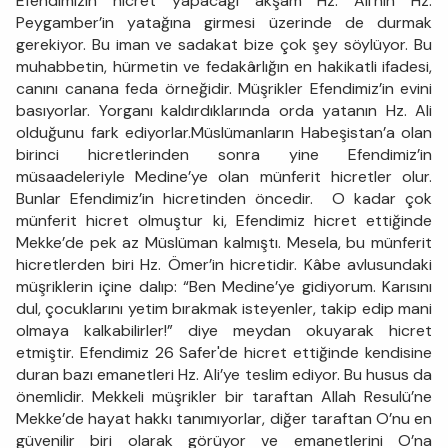
Efendimizin hicret yapacağı akşam Hz. Ali’nin Hz.
Peygamber’in yatağına girmesi üzerinde de durmak
gerekiyor. Bu iman ve sadakat bize çok şey söylüyor. Bu
muhabbetin, hürmetin ve fedakârlığın en hakikatli ifadesi,
canını canana feda örneğidir. Müşrikler Efendimiz’in evini
basıyorlar. Yorganı kaldırdıklarında orda yatanın Hz. Ali
olduğunu fark ediyorlar.Müslümanların Habeşistan’a olan
birinci hicretlerinden sonra yine Efendimiz’in
müsaadeleriyle Medine’ye olan münferit hicretler olur.
Bunlar Efendimiz’in hicretinden öncedir. O kadar çok
münferit hicret olmuştur ki, Efendimiz hicret ettiğinde
Mekke’de pek az Müslüman kalmıştı. Mesela, bu münferit
hicretlerden biri Hz. Ömer’in hicretidir. Kâbe avlusundaki
müşriklerin içine dalıp: “Ben Medine’ye gidiyorum. Karısını
dul, çocuklarını yetim bırakmak isteyenler, takip edip mani
olmaya kalkabilirler!” diye meydan okuyarak hicret
etmiştir. Efendimiz 26 Safer'de hicret ettiğinde kendisine
duran bazı emanetleri Hz. Ali’ye teslim ediyor. Bu husus da
önemlidir. Mekkeli müşrikler bir taraftan Allah Resulü’ne
Mekke’de hayat hakkı tanımıyorlar, diğer taraftan O’nu en
güvenilir biri olarak görüyor ve emanetlerini O’na