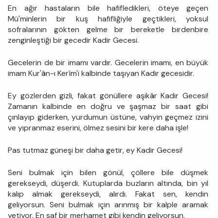
En ağır hastaların bile hafifledikleri, öteye geçen
Mü'minlerin bir kuş hafifliğiyle geçtikleri, yoksul
sofralarının gökten gelme bir bereketle birdenbire
zenginleştiği bir gecedir Kadir Gecesi.
Gecelerin de bir imamı vardır. Gecelerin imamı, en büyük
imam Kur'ân-ı Kerîm'i kalbinde taşıyan Kadir gecesidir.
Ey gözlerden gizli, fakat gönüllere aşikâr Kadir Gecesi!
Zamanın kalbinde en doğru ve şaşmaz bir saat gibi
çınlayıp giderken, yurdumun üstüne, vahyin geçmez izini
ve yıpranmaz eserini, ölmez sesini bir kere daha işle!
Pas tutmaz güneşi bir daha getir, ey Kadir Gecesi!
Seni bulmak için bilen gönül, çöllere bile düşmek
gerekseydi, düşerdi. Kutuplarda buzların altında, bin yıl
kalıp almak gerekseydi, alırdı. Fakat sen, kendin
geliyorsun. Seni bulmak için arınmış bir kalple aramak
yetiyor. En saf bir merhamet gibi kendin geliyorsun.