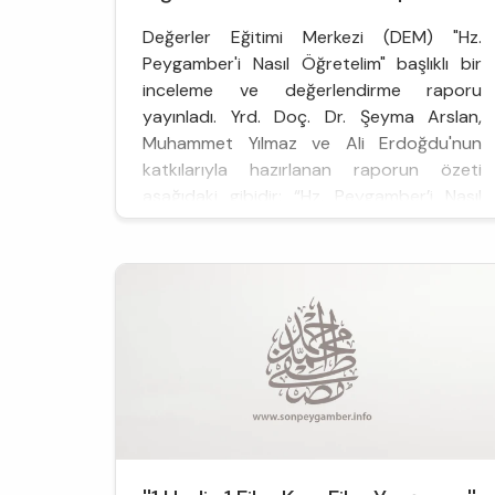
Değerler Eğitimi Merkezi (DEM) "Hz.
Peygamber'i Nasıl Öğretelim" başlıklı bir
inceleme ve değerlendirme raporu
yayınladı. Yrd. Doç. Dr. Şeyma Arslan,
Muhammet Yılmaz ve Ali Erdoğdu'nun
katkılarıyla hazırlanan raporun özeti
aşağıdaki gibidir: “Hz. Peygamber’i Nasıl
Öğretelim?” İnceleme Raporu İslam’ın
temel bilgi kaynağı Kur’...