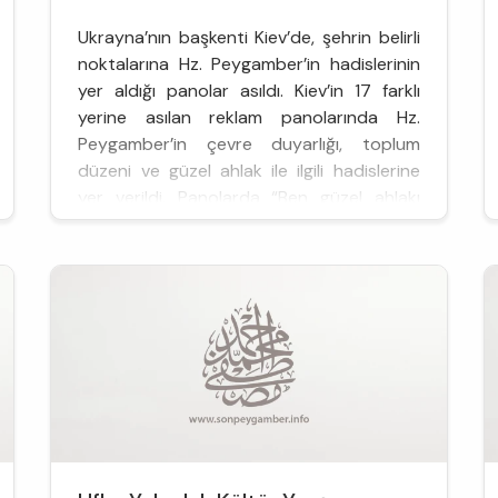
Ukrayna’nın başkenti Kiev’de, şehrin belirli
noktalarına Hz. Peygamber’in hadislerinin
yer aldığı panolar asıldı. Kiev’in 17 farklı
yerine asılan reklam panolarında Hz.
Peygamber’in çevre duyarlığı, toplum
düzeni ve güzel ahlak ile ilgili hadislerine
yer verildi. Panolarda “Ben güzel ahlakı
tamamlamak için gönderildim”, ...