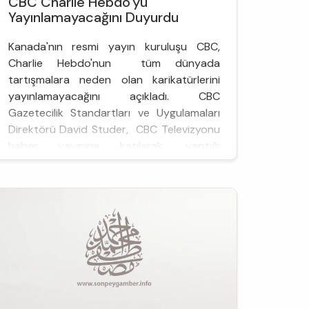
CBC Charlie Hebdo'yu
Yayınlamayacağını Duyurdu
Kanada'nın resmi yayın kuruluşu CBC,
Charlie Hebdo'nun tüm dünyada
tartışmalara neden olan karikatürlerini
yayınlamayacağını açıkladı. CBC
Gazetecilik Standartları ve Uygulamaları
Direktörü David Studer, CBC Televizyonu
haber yayınına katılarak, yaptığı
açıklamada, söz konusu karikatürlerin bir
kesim tarafından beğenilse ...