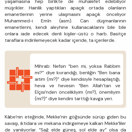
yaşamasına hep birlikte de muhalefet edebiliyor
müşrikler. Hainlik yaptıkları apaçık ortada olanların
emanetlerinin yerine ulaşmasını apaçık önceliyor
Muhammed-i Emîn (asm). Can düşmanlarının
emanetlerini, kendi aleyhine kullanacaklarını bile bile
onlara iade edecek denli kişiler-üstü o harb. Basitçe
taraflara indirilemeyecek kadar içeride, ta içerilerde.
Mihrab: Nefsin “ben mi, yoksa Rabbim
mi?” diye kıvrandığı, benliğin “Ben bana
aitim (mi?)” diye kendisiyle hesaplaştığı,
heva ve hevesin “Ben Allah’tan ve
Elçisi’nden öncelikliyim (mi?), önemliyim
(mi?)” diye kendini tarttığı kavga yeri.
Kâbe’nin eteğinde, Mekke’nin göğsünde sürüp giden bu
savaşı, iktidara ve mekana indirgemeye kalkan Mekke’liler
de yanılıyorlar. “Sağ elde güneş, sol elde ay” olsa da