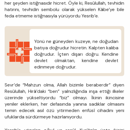
her şeyden istiğnasıdır hicret. Öyle ki, Resûlullah, tevhidin
hatırını, tevhidin sembolu olarak yükselen Kâbe’ye bile
feda etmeme istiğnasıyla yürüyordu Yesrib’e.
Yönü ne güneyden kuzeye, ne doğudan
batıya doğrudur hicretin. Kalpten kalıba
doğrudur. İçten dışarı doğru. Kendine
devlet olmaktan, kendine devlet
edinmeye doğrudur.
Sevr’de “Mahzun olma, Allah bizimle beraberdir” diyen
Resûlullah, Hirâ’daki “ben” yalnızlığında inşa ettiği ilkeler
üzerinde yükseltiyordu “biz” olmayı. İkinin ikincisine
yeniler eklerken, her defasında yanına sadıklar olmasını
temin edecek asıl özü yitirmeden enfüsî cihadını yeni
ufuklarda sürdürmeye hazırlanıyordu.