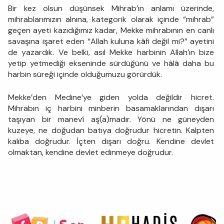
Bir kez olsun düşünsek Mihrab’ın anlamı üzerinde,
mihrablarımızın alnına, kategorik olarak içinde “mihrab”
geçen ayeti kazıdığımız kadar, Mekke mihrabının en canlı
savaşına işaret eden “Allah kuluna kâfi değil mi?” ayetini
de yazardık. Ve belki, asıl Mekke harbinin Allah’ın bize
yetip yetmediği ekseninde sürdüğünü ve hâlâ daha bu
harbin süreği içinde olduğumuzu görürdük.
Mekke’den Medine’ye giden yolda değildir hicret.
Mihrabın iç harbini minberin basamaklarından dışarı
taşıyan bir manevî aş(a)madır. Yönü ne güneyden
kuzeye, ne doğudan batıya doğrudur hicretin. Kalpten
kalıba doğrudur. İçten dışarı doğru. Kendine devlet
olmaktan, kendine devlet edinmeye doğrudur.