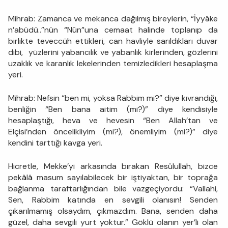
Mihrab: Zamanca ve mekanca dağılmış bireylerin, “İyyâke
n’abüdü..”nün “Nûn”una cemaat halinde toplanıp da
birlikte teveccüh ettikleri, can havliyle sarıldıkları duvar
dibi, yüzlerini yabancılık ve yabanlık kirlerinden, gözlerini
uzaklık ve karanlık lekelerinden temizledikleri hesaplaşma
yeri.
Mihrab: Nefsin “ben mi, yoksa Rabbim mi?” diye kıvrandığı,
benliğin “Ben bana aitim (mi?)” diye kendisiyle
hesaplaştığı, heva ve hevesin “Ben Allah’tan ve
Elçisi’nden öncelikliyim (mi?), önemliyim (mi?)” diye
kendini tarttığı kavga yeri.
Hicretle, Mekke’yi arkasında bırakan Resûlullah, bizce
pekâlâ masum sayılabilecek bir iştiyaktan, bir toprağa
bağlanma taraftarlığından bile vazgeçiyordu: “Vallahi,
Sen, Rabbim katında en sevgili olanısın! Senden
çıkarılmamış olsaydım, çıkmazdım. Bana, senden daha
güzel, daha sevgili yurt yoktur.” Göklü olanın yer’li olan