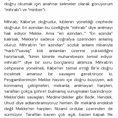
doğru okumak için anahtar kelimeler olarak görüyorum
“mihrab”ı ve “minber”i.
Mihrab, Kâbe’ye doğrudur, kıblenin yöneldiği cephede
doğrulur. En azından bu özelliğiyle “mihrab” diye anılmayı
hak ediyor Mekke. Ama “en azından...” “En azında”
kalırsak, Mekke’yi sadece coğrafya üzerinden anlamış
oluruz. Mihrab’ın “en azından” sözlük anlamı itibarıyla
“harb”/”savaş” kök anlamları üzerine yükseldiğini
hatırlarsak, “kimin kiminle muharebesini temsil ediyor
mihrab?” diye bir soru borçlanırız aklımıza. Mihrab’ın
cehpesine yönelmek, Kâbe’nin temsil ettiği Bir’e doğru
incelmek amansız bir savaşımı gerektiriyor ki,
Peygamberimizin Mekke hayatı içe doğru büyüyen, adı
konmamış çekişmeleri, mekanla anılmayan harpleri,
tarafları çokça şöhret bulmamış vuruşmaları barındırıyor.
Mekke’deki savaşları, Medine’dekiler gibi Bedir, Hendek,
Uhud diye adlandıramıyoruz hemen. Bir mekâna endeksli
değil Mekke’nin harpleri. Nizamî ordular üzerinden de
sürmüyor. Tarafları bazen çok açık, bazen kapalı. Ne