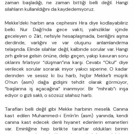
zaman başladığı, ne zaman bittiği belli değil. Hangi
silahların kullanıldığını da kaydedemiyoruz.
Mekke’deki harbin ana cephesini Hira diye kodlayabiliriz
belki. Nur Dağı’nda gece vakti, yalnızlıklar içinde
geceleyen o Zât, nefsiyle hesaplaşmada, benliğini aşma
derdinde, varlığını ve var oluşunu anlamlandırma
telaşında. Elinde silahlar değil, kalbinde sorular var. Hangi
zırh gelirse gelsin önüne, delip geçen, yakıp kavuran soru
oklarını fırlatıyor “düşman”ına karşı. Cevabı “Oku!” diye
verilecek sorular sorarak iniyor yakıcı siperine. O kadar
derinden ve sessiz ki bu harb, hiçbir Mekke’li müşrik
O’nun (asm) dağa gidişini tehdit olarak görmüyor,
“başlarına iş açacağına” inanmıyor. Bir “mihrab”ı inşa
ediyor o gizli saklı, o sözsüz silahsız harb.
Tarafları belli değil gibi Mekke harbinin meselâ. Canına
kast edilen Muhammed-i Emîn’in (asm) yanında, kendi
canına kast edecek denli hıyanet edenlerin emanetleri
var. Eminliğine hep birlikte taraftar oldukları birinin