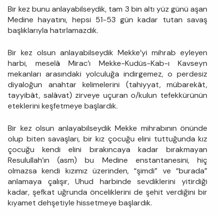
Bir kez bunu anlayabilseydik, tam 3 bin altı yüz günü aşan
Medine hayatını, hepsi 51-53 gün kadar tutan savaş
başlıklarıyla hatırlamazdık.
Bir kez olsun anlayabilseydik Mekke’yi mihrab eyleyen
harbi, meselâ Mirac’ı Mekke-Kudüs-Kab-ı Kavseyn
mekanları arasındaki yolculuğa indirgemez, o perdesiz
diyaloğun anahtar kelimelerini (tahiyyat, mübarekât,
tayyibât, salâvat) zirveye uçuran o/kulun tefekkürünün
eteklerini keşfetmeye başlardık.
Bir kez olsun anlayabilseydik Mekke mihrabının önünde
olup biten savaşları, bir kız çocuğu elini tuttuğunda kız
çocuğu kendi elini bırakıncaya kadar bırakmayan
Resulullah’ın (asm) bu Medine enstantanesini, hiç
olmazsa kendi kızımız üzerinden, “şimdi” ve “burada”
anlamaya çalışır, Uhud harbinde sevdiklerini yitirdiği
kadar, şefkat uğrunda önceliklerini de şehit verdiğini bir
kıyamet dehşetiyle hissetmeye başlardık.