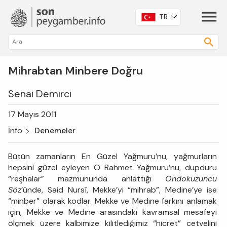
TR
Mihrabtan Minbere Doğru
Senai Demirci
17 Mayıs 2011
İnfo
Denemeler
Bütün zamanların En Güzel Yağmuru’nu, yağmurların
hepsini güzel eyleyen O Rahmet Yağmuru’nu, dupduru
“reşhalar” mazmununda anlattığı
Ondokuzuncu
Söz
’ünde, Said Nursî, Mekke’yi “mihrab”, Medine’ye ise
“minber” olarak kodlar. Mekke ve Medine farkını anlamak
için, Mekke ve Medine arasındaki kavramsal mesafeyi
ölçmek üzere kalbimize kilitlediğimiz “hicret” cetvelini