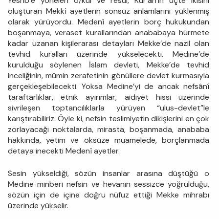
Yesrib’e yönelen o/kul ve resûl, Kur’ân’ın üçte ikisini
oluşturan Mekkî ayetlerin sonsuz anlamlarını yüklenmiş
olarak yürüyordu. Medenî ayetlerin borç hukukundan
boşanmaya, veraset kurallarından anababaya hürmete
kadar uzanan kişilerarası detayları Mekke’de nazil olan
tevhid kuralları üzerinde yükselecekti. Medine’de
kurulduğu söylenen İslam devleti, Mekke’de tevhid
inceliğinin, mümin zerafetinin gönüllere devlet kurmasıyla
gerçekleşebilecekti. Yoksa Medine’yi de ancak nefsânî
taraftarlıklar, etnik ayırımlar, aidiyet hissi üzerinde
sivrileşen toptancılıklarla yürüyen “ulus-devlet”le
karıştırabiliriz. Öyle ki, nefsin teslimiyetin dikişlerini en çok
zorlayacağı noktalarda, mirasta, boşanmada, anababa
hakkında, yetim ve öksüze muamelede, borçlanmada
detaya inecekti Medenî ayetler.
Sesin yükseldiği, sözün insanlar arasına düştüğü o
Medine minberi nefsin ve hevanın sessizce yoğrulduğu,
sözün için de içine doğru nüfuz ettiği Mekke mihrabı
üzerinde yükselir.