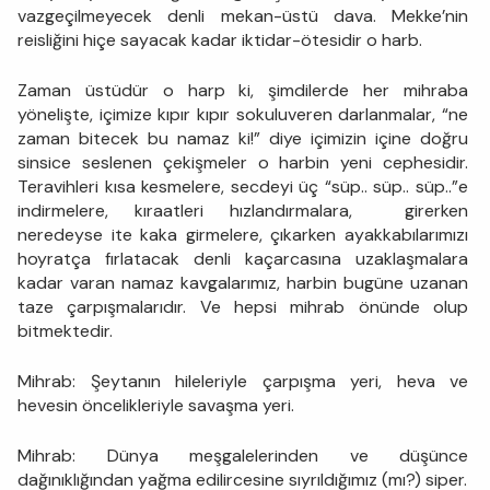
vazgeçilmeyecek denli mekan-üstü dava. Mekke’nin
reisliğini hiçe sayacak kadar iktidar-ötesidir o harb.
Zaman üstüdür o harp ki, şimdilerde her mihraba
yönelişte, içimize kıpır kıpır sokuluveren darlanmalar, “ne
zaman bitecek bu namaz ki!” diye içimizin içine doğru
sinsice seslenen çekişmeler o harbin yeni cephesidir.
Teravihleri kısa kesmelere, secdeyi üç “süp.. süp.. süp..”e
indirmelere, kıraatleri hızlandırmalara, girerken
neredeyse ite kaka girmelere, çıkarken ayakkabılarımızı
hoyratça fırlatacak denli kaçarcasına uzaklaşmalara
kadar varan namaz kavgalarımız, harbin bugüne uzanan
taze çarpışmalarıdır. Ve hepsi mihrab önünde olup
bitmektedir.
Mihrab: Şeytanın hileleriyle çarpışma yeri, heva ve
hevesin öncelikleriyle savaşma yeri.
Mihrab: Dünya meşgalelerinden ve düşünce
dağınıklığından yağma edilircesine sıyrıldığımız (mı?) siper.