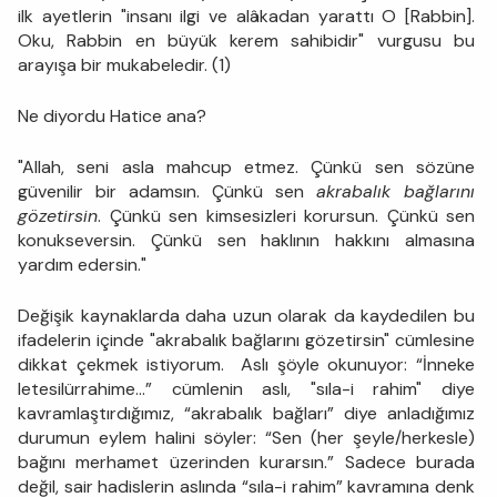
ilk ayetlerin "insanı ilgi ve alâkadan yarattı O [Rabbin].
Oku, Rabbin en büyük kerem sahibidir" vurgusu bu
arayışa bir mukabeledir. (1)
Ne diyordu Hatice ana?
"Allah, seni asla mahcup etmez. Çünkü sen sözüne
güvenilir bir adamsın. Çünkü sen
akrabalık bağlarını
gözetirsin
. Çünkü sen kimsesizleri korursun. Çünkü sen
konukseversin. Çünkü sen haklının hakkını almasına
yardım edersin."
Değişik kaynaklarda daha uzun olarak da kaydedilen bu
ifadelerin içinde "akrabalık bağlarını gözetirsin" cümlesine
dikkat çekmek istiyorum. Aslı şöyle okunuyor: “İnneke
letesilürrahime…” cümlenin aslı, "sıla-i rahim" diye
kavramlaştırdığımız, “akrabalık bağları” diye anladığımız
durumun eylem halini söyler: “Sen (her şeyle/herkesle)
bağını merhamet üzerinden kurarsın.” Sadece burada
değil, sair hadislerin aslında “sıla-i rahim” kavramına denk