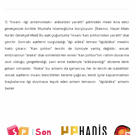
1) “İnsanı -ilgi anlamındaki- alâka’dan yarattı” şeklindeki meali ikna edici
gerekçesiyle birlikte Mustafa İslamoğlu'na borçluyum. [Bakınız,
Hayat Kitabı
Kur’ân: Gerekçeli Meal
] Bu ayet çoğunlukla “insanı ‘kan pıhtısı’ndan yarattı” diye
çevrilir. Sonraki ayetlerin vurguladığı "ilgi alâka" teması “ilgi/alâka” mealini
haklı çıkarır. “Kan pıhtısı” tercihi de tümüyle yanlış değildir; ancak
embriyonun “alaka” diye isimlendirilen evresi “kan pıhtısı”nın rahim duvarına
asılı olduğu, çengellendiği, yani anne bedeniyle “alâkalandığı” döneme denk
geliyor olmalıdır. “Alaka” bu anlamı da içeriyorsa, her iki tercih de isabetlidir
ancak ayetlerin insanı bencillikten kereme çağıran, kendi içine kapanmaktan
başkalarına ilgi duymaya teşvik eden anlam temasını “ilgi/alâka” anlamı
besler.