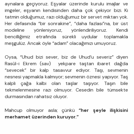
aynalara geçiyoruz. Eşyalar üzerinde kurulu imajlar ve
imgeler, eşyanın kendisinden daha çok çekiyor bizi. Ki
tatmin olduğumuz, razı olduğumuz bir servet miktarı yok.
Her defasında “bir sonrakine”, “daha fazlası”na, bir üst
modeline yönleniyoruz, yönlendiriliyoruz. Kendi
bencilliğimiz etrafında sürekli uydular toplamakla
meşgulüz. Ancak öyle “adam” olacağımızı umuyoruz.
Oysa, “Uhud bizi sever, biz de Uhud’u severiz” diyen
Rasûl-i Ekrem (sav) yekpare taştan ibaret dağda
“sevecek” bir kalp tasavvur ediyor. Taşı, sevmenin
nesnesi yapmakla kalmıyor; sevmenin öznesi yapıyor. Taş
kalpli çağa kalbi olan taşlar taşıyor. Taşın bile
tekmelenmesine razı olmuyor. Cesedin bile tümsekte
durmasından rahatsız oluyor.
Mahcup olmuyor asla; çünkü
“her şeyle ilişkisini
merhamet üzerinden kuruyor.”