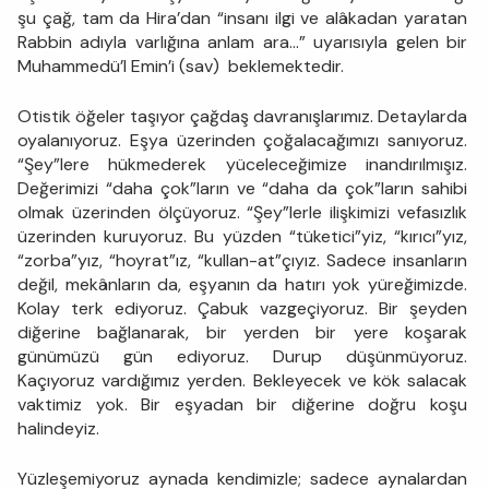
şu çağ, tam da Hira’dan “insanı ilgi ve alâkadan yaratan
Rabbin adıyla varlığına anlam ara…” uyarısıyla gelen bir
Muhammedü’l Emin’i (sav) beklemektedir.
Otistik öğeler taşıyor çağdaş davranışlarımız. Detaylarda
oyalanıyoruz. Eşya üzerinden çoğalacağımızı sanıyoruz.
“Şey”lere hükmederek yüceleceğimize inandırılmışız.
Değerimizi “daha çok”ların ve “daha da çok”ların sahibi
olmak üzerinden ölçüyoruz. “Şey”lerle ilişkimizi vefasızlık
üzerinden kuruyoruz. Bu yüzden “tüketici”yiz, “kırıcı”yız,
“zorba”yız, “hoyrat”ız, “kullan-at”çıyız. Sadece insanların
değil, mekânların da, eşyanın da hatırı yok yüreğimizde.
Kolay terk ediyoruz. Çabuk vazgeçiyoruz. Bir şeyden
diğerine bağlanarak, bir yerden bir yere koşarak
günümüzü gün ediyoruz. Durup düşünmüyoruz.
Kaçıyoruz vardığımız yerden. Bekleyecek ve kök salacak
vaktimiz yok. Bir eşyadan bir diğerine doğru koşu
halindeyiz.
Yüzleşemiyoruz aynada kendimizle; sadece aynalardan