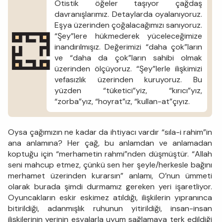
Otistik öğeler taşıyor çağdaş
davranışlarımız. Detaylarda oyalanıyoruz.
Eşya üzerinden çoğalacağımızı sanıyoruz.
“Şey”lere hükmederek yüceleceğimize
inandırılmışız. Değerimizi “daha çok”ların
ve “daha da çok”ların sahibi olmak
üzerinden ölçüyoruz. “Şey”lerle ilişkimizi
vefasızlık üzerinden kuruyoruz. Bu
yüzden “tüketici”yiz, “kırıcı”yız,
“zorba”yız, “hoyrat”ız, “kullan-at”çıyız.
Oysa çağımızın ne kadar da ihtiyacı vardır “sıla-i rahim”in
ana anlamına? Her çağ, bu anlamdan ve anlamadan
koptuğu için “merhametin rahmi”nden düşmüştür. “Allah
seni mahcup etmez, çünkü sen her şeyle/herkesle bağını
merhamet üzerinden kurarsın” anlamı, O’nun ümmeti
olarak burada şimdi durmamız gereken yeri işaretliyor.
Oyuncakların eskir eskimez atıldığı, ilişkilerin yıpranınca
bitirildiği, adanmışlık ruhunun yitirildiği, insan-insan
ilişkilerinin yerinin eşyalarla uyum sağlamaya terk edildiği