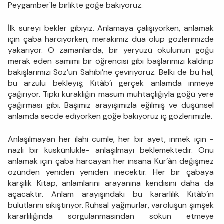
Peygamber'le birlikte göğe bakıyoruz.
İlk sureyi bekler gibiyiz. Anlamaya çalışıyorken, anlamak
için çaba harcıyorken, merakımız dua olup gözlerimizde
yakarıyor. O zamanlarda, bir yeryüzü okulunun göğü
merak eden samimi bir öğrencisi gibi başlarımızı kaldırıp
bakışlarımızı Söz’ün Sahibi’ne çeviriyoruz. Belki de bu hal,
bu arzulu bekleyiş; Kitâb’ı gerçek anlamda inmeye
çağırıyor. Tıpkı kuraklığın masum muhtaçlığıyla göğü yere
çağırması gibi. Başımız arayışımızla eğilmiş ve düşünsel
anlamda secde ediyorken göğe bakıyoruz iç gözlerimizle.
Anlaşılmayan her ilahi cümle, her bir ayet, inmek için -
nazlı bir küskünlükle- anlaşılmayı beklemektedir. Onu
anlamak için çaba harcayan her insana Kur’ân değişmez
özünden yeniden yeniden inecektir. Her bir çabaya
karşılık Kitap, anlamlarını arayanına kendisini daha da
açacaktır. Anlam arayışındaki bu kararlılık Kitâb’ın
bulutlarını sıkıştırıyor. Ruhsal yağmurlar, varoluşun şimşek
kararlılığında sorgulanmasından sökün etmeye