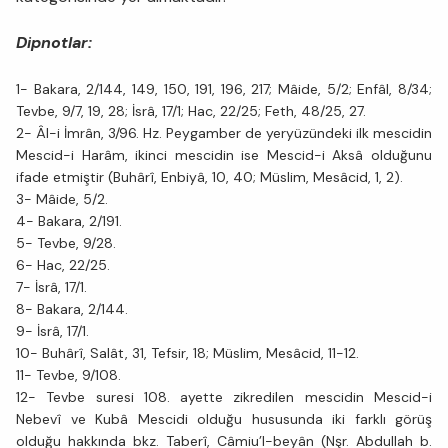
Dipnotlar:
1- Bakara, 2/144, 149, 150, 191, 196, 217; Mâide, 5/2; Enfâl, 8/34;
Tevbe, 9/7, 19, 28; İsrâ, 17/1; Hac, 22/25; Feth, 48/25, 27.
2- Âl-i İmrân, 3/96. Hz. Peygamber de yeryüzündeki ilk mescidin
Mescid-i Harâm, ikinci mescidin ise Mescid-i Aksâ olduğunu
ifade etmiştir (Buhârî, Enbiyâ, 10, 40; Müslim, Mesâcid, 1, 2).
3- Mâide, 5/2.
4- Bakara, 2/191.
5- Tevbe, 9/28.
6- Hac, 22/25.
7- İsrâ, 17/1.
8- Bakara, 2/144.
9- İsrâ, 17/1.
10- Buhârî, Salât, 31, Tefsir, 18; Müslim, Mesâcid, 11-12.
11- Tevbe, 9/108.
12- Tevbe suresi 108. ayette zikredilen mescidin Mescid-i
Nebevî ve Kubâ Mescidi olduğu hususunda iki farklı görüş
olduğu hakkında bkz. Taberî, Câmiu’l-beyân (Nşr. Abdullah b.