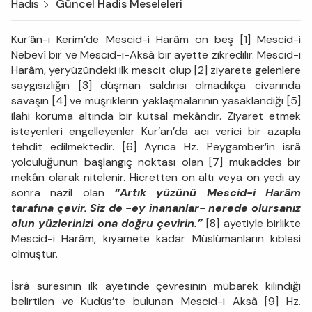
Hadis
Güncel Hadis Meseleleri
Kur’ân-ı Kerim’de Mescid-i Harâm on beş [1] Mescid-i
Nebevî bir ve Mescid-i-Aksâ bir ayette zikredilir. Mescid-i
Harâm, yeryüzündeki ilk mescit olup [2] ziyarete gelenlere
saygısızlığın [3] düşman saldırısı olmadıkça civarında
savaşın [4] ve müşriklerin yaklaşmalarının yasaklandığı [5]
ilahi koruma altında bir kutsal mekândır. Ziyaret etmek
isteyenleri engelleyenler Kur’an’da acı verici bir azapla
tehdit edilmektedir. [6] Ayrıca Hz. Peygamber’in isrâ
yolculuğunun başlangıç noktası olan [7] mukaddes bir
mekân olarak nitelenir. Hicretten on altı veya on yedi ay
sonra nazil olan
“Artık yüzünü Mescid-i Harâm
tarafına çevir. Siz de -ey inananlar- nerede olursanız
olun yüzlerinizi ona doğru çevirin.”
[8] ayetiyle birlikte
Mescid-i Harâm, kıyamete kadar Müslümanların kıblesi
olmuştur.
İsrâ suresinin ilk ayetinde çevresinin mübarek kılındığı
belirtilen ve Kudüs’te bulunan Mescid-i Aksâ [9] Hz.