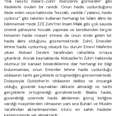
“mâ raeytü misle’z-Zührî /benzerini görmedim” gibi
ifadelerle övülen bir ravidir. Onun hadis uydurduğunu
ifade eden veya hakkında “kezzâb, vaddâ / yalancı, hadis
uydurur” gibi tabirleri kullanan herhangi bir İslâm âlimi de
bilinmemek¬tedir. [21] Zührî’nin İmam Mâlik gibi çok sayıda
önemli şahsiyete hocalık yapması ve kendisinden birçok
kimsenin hadis rivayet etmesi de onun önde gelen bir
hadis âlimi olduğunu göstermektedir. Zührî, Emevîler
lehine hadis uydurmuş olsaydı bu durum Emevî hilafetini
yıkan Abbasî Devleti tarafından rahatlıkla ortaya
çıkarılırdı. Ancak kaynaklarda Abbasîler’in Zührî hakkında
olumsuz bir kanaat beslediklerine dair herhangi bir bilgi
bulunmaması, onun Emevîler lehine hadis uydurduğu
iddiasının tarihi gerçeklerle örtüşmediğini göstermektedir.
Dolayısıyla Goldziher’in iddiasının delilsiz ve önyargılı
olduğu, güvenilir kaynakları dikkate almadığı ve tarihi
gerçeklerle örtüşmediği görülmektedir. Bilakis hadis,
güvenilirliği üzerinde hadis âlimlerinin görüş birliğine
vardığı rivayetlerden olmasının yanı sıra Buhârî ve Müslim
tarafından aktarılmasından ötürü en sahih hadisler
kategorisinde yer almaktadır.