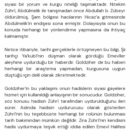
siyasi bir yorum ve kurgu niteliği taşımaktadır. Nitekim
Zührî, Abdülmelik ile tanışmadan önce Abdullah b. Zübeyr
öldürülmüş, Şam bölgesi hacılarının Hicaz’a gitmesinde
Abdülmelik’in endişesi sona ermiştir. Dolayısıyla onun bu
konuda herhangi bir yönlendirme yapmasına da ihtiyaç
kalmamıştır.
Netice itibariyle, tarihi gerçeklerle örtüşmeyen bu bilgi, Şii
tarihçi Ya’kubî’nin düşman olarak gördüğü Emevîler
aleyhine uydurduğu bir haberdir. Goldziher de bu haberi
herhangi bir araştırma yapmadan, kurgusuna uygun
düştüğü için delil olarak zikretmektedir.
Goldziher’in bu yaklaşımı onun hadislerin siyasi gayelere
hizmet için kullanıldığı anlayışının bir sonucudur. Goldziher,
söz konusu hadisin Zührî tarafından uydurulduğunu ileri
sürer. Aslında hadisin uydurucusu olarak gösterilen
Zührî’nin bu teşebbüste herhangi bir rolünün bulunması
tarih bakımından mümkün değildir. Zira Zührî’nin kendisini
hadis uydurmaya teşvik ettiği iddia edilen Emevî Halifesi