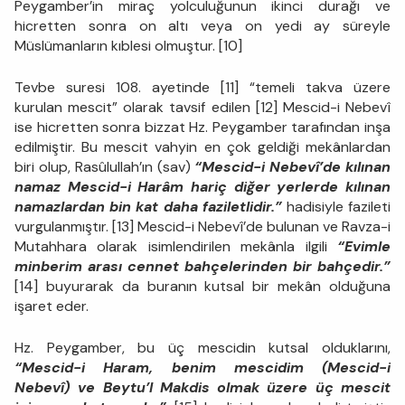
Peygamber’in miraç yolculuğunun ikinci durağı ve
hicretten sonra on altı veya on yedi ay süreyle
Müslümanların kıblesi olmuştur. [10]
Tevbe suresi 108. ayetinde [11] “temeli takva üzere
kurulan mescit” olarak tavsif edilen [12] Mescid-i Nebevî
ise hicretten sonra bizzat Hz. Peygamber tarafından inşa
edilmiştir. Bu mescit vahyin en çok geldiği mekânlardan
biri olup, Rasûlullah’ın (sav)
“Mescid-i Nebevî’de kılınan
namaz Mescid-i Harâm hariç diğer yerlerde kılınan
namazlardan bin kat daha faziletlidir.”
hadisiyle fazileti
vurgulanmıştır. [13] Mescid-i Nebevî’de bulunan ve Ravza-i
Mutahhara olarak isimlendirilen mekânla ilgili
“Evimle
minberim arası cennet bahçelerinden bir bahçedir.”
[14] buyurarak da buranın kutsal bir mekân olduğuna
işaret eder.
Hz. Peygamber, bu üç mescidin kutsal olduklarını,
“Mescid-i Haram, benim mescidim (Mescid-i
Nebevî) ve Beytu’l Makdis olmak üzere üç mescit