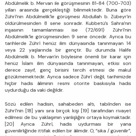
Abdülmelik b. Mervan ile görüşmesinin 81-84 (700-703)
yılları arasında gerçekleştiği bilinmektedir. Buna göre
Zührî’nin Abdülmelik’le görüşmesi Abdullah b. Zübeyr’in
öldürülmesinden 8 sene sonradır. Kubbetü’s Sahra’nın
inşasının tamamlanması ise (72/691) Zührî’nin
Abdülmelik’le görüşmesinden 9 sene öncedir. Ayrıca bu
tarihlerde Zührî henüz ilim dünyasında tanınmayan 14
veya 22 yaşlarında bir gençtir. Bu durumda Halife
Abdülmelik b. Mervan’ın böylesine önemli bir karar için
henüz İslam ilim dünyasında tanınmayan, etkisi son
derece zayıf, genç birisini tercih etmesi de makul
gözükmemektedir. Ayrıca sadece Zührî değil, tarihimizde
hiçbir hadis âliminin resmi otorite baskısıyla hadis
uydurduğu da vaki değildir.
Sözü edilen hadisin, sahabeden altı, tabiînden ise
Zührî’nin [18] yanı sıra birçok kişi [19] tarafından rivayet
edilmesi de bu yaklaşımın yanlışlığını ortaya koymaktadır.
[20] Ayrıca Zührî, hadis uydurması bir yana
güvenilirliğinde ittifak edilen bir âlimdir. O, “sika / güvenilir”,