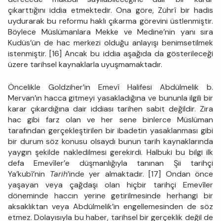
çıkarttığını iddia etmektedir. Ona göre, Zührî bir hadis
uydurarak bu reformu haklı çıkarma görevini üstlenmiştir.
Böylece Müslümanlara Mekke ve Medine’nin yanı sıra
Kudüs’ün de hac merkezi olduğu anlayışı benimsetilmek
istenmiştir. [16] Ancak bu iddia aşağıda da gösterileceği
üzere tarihsel kaynaklarla uyuşmamaktadır.
Öncelikle Goldziher’in Emevî Halifesi Abdülmelik b.
Mervan’ın hacca gitmeyi yasakladığına ve bununla ilgili bir
karar çıkardığına dair iddiası tarihen sabit değildir. Zira
hac gibi farz olan ve her sene binlerce Müslüman
tarafından gerçekleştirilen bir ibadetin yasaklanması gibi
bir durum söz konusu olsaydı bunun tarih kaynaklarında
yaygın şekilde nakledilmesi gerekirdi. Halbuki bu bilgi ilk
defa Emevîler’e düşmanlığıyla tanınan Şii tarihçi
Ya’kubî’nin
Tarih
’inde yer almaktadır. [17] Ondan önce
yaşayan veya çağdaşı olan hiçbir tarihçi Emevîler
döneminde haccın yerine getirilmesinde herhangi bir
aksaklıktan veya Abdülmelik’in engellemesinden de söz
etmez. Dolayısıyla bu haber, tarihsel bir gerçeklik değil de