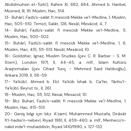
Abdülmuhsin et-Türkî), Kahire XI, 682, 684; Ahmed b. Hanbel,
Müsned, III, 91; Müslim, Ḥac, 514.
13- Buhârî, Fazlü’s-salât fî mescidi Mekke ve’l-Medîne, 1; Müslim,
Ḥac, 505-510; Tirmizî, Salât, 126; Nesâî, Mesâcid, 4, 7.
14- Buhârî, Fazlü’s-salât fî mescidi Mekke ve’l-Medîne, 5;
Müslim, Ḥac, 500-502.
15- Buhârî, Fazlü’s-salât fî mescidi Mekke ve’l-Medîne, 1, 6;
Müslim, Ḥac, 415, 511-513; Nesâî, Mesâcid, 10.
16- Goldziher, Ignaz, Muslim Studies (çev. C. R. Barber - S. M.
Stern), London 1971, II, 44-45; a. mlf., İslam Kültürü
Araştırmaları (çev. Cihad Tunç - Mehmed Said Hatiboğlu),
Ankara 2019, II, 58-59.
17- Ya’kûbî, Ahmed b. Ebî Ya’kûb İshak b. Ca’fer, Târihu’l-
Ya’kûbî, Beyrut ts., II, 261.
18- Müslim, Hac, 511, 512; Nesai, Mesacid, 10.
19- Bkz. Buhari, Fazlü’s-salât fî mescidi Mekke ve’l-Medîne, 1;
Müslim, Hac, 415-513.
20- Geniş bilgi için bkz. A’zamî, Muhammed Mustafa, Dirâsât
fi’l-hadisi’n-nebevî, Riyad 1981, II, 459-460; a. mlf., Menhecü’n-
nakd inde’l-muhaddisîn, Riyad 1410/1990, s. 127-132.