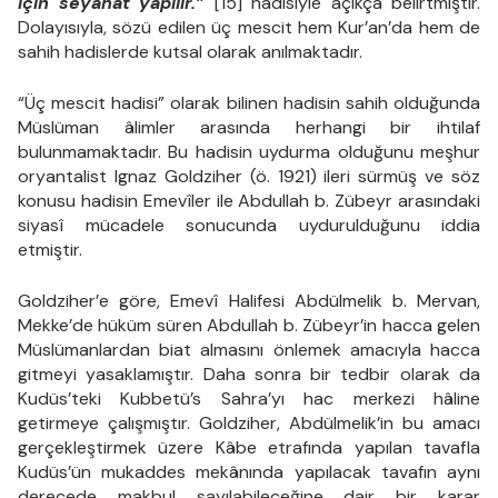
için seyahat yapılır.”
[15] hadisiyle açıkça belirtmiştir.
Dolayısıyla, sözü edilen üç mescit hem Kur’an’da hem de
sahih hadislerde kutsal olarak anılmaktadır.
“Üç mescit hadisi” olarak bilinen hadisin sahih olduğunda
Müslüman âlimler arasında herhangi bir ihtilaf
bulunmamaktadır. Bu hadisin uydurma olduğunu meşhur
oryantalist Ignaz Goldziher (ö. 1921) ileri sürmüş ve söz
konusu hadisin Emevîler ile Abdullah b. Zübeyr arasındaki
siyasî mücadele sonucunda uydurulduğunu iddia
etmiştir.
Goldziher’e göre, Emevî Halifesi Abdülmelik b. Mervan,
Mekke’de hüküm süren Abdullah b. Zübeyr’in hacca gelen
Müslümanlardan biat almasını önlemek amacıyla hacca
gitmeyi yasaklamıştır. Daha sonra bir tedbir olarak da
Kudüs’teki Kubbetü’s Sahra’yı hac merkezi hâline
getirmeye çalışmıştır. Goldziher, Abdülmelik’in bu amacı
gerçekleştirmek üzere Kâbe etrafında yapılan tavafla
Kudüs’ün mukaddes mekânında yapılacak tavafın aynı
derecede makbul sayılabileceğine dair bir karar