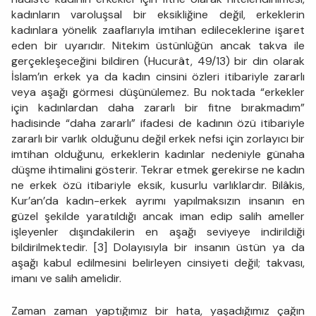
kadınların varoluşsal bir eksikliğine değil, erkeklerin
kadınlara yönelik zaaflarıyla imtihan edileceklerine işaret
eden bir uyarıdır. Nitekim üstünlüğün ancak takva ile
gerçekleşeceğini bildiren (Hucurât, 49/13) bir din olarak
İslam’ın erkek ya da kadın cinsini özleri itibariyle zararlı
veya aşağı görmesi düşünülemez. Bu noktada “erkekler
için kadınlardan daha zararlı bir fitne bırakmadım”
hadisinde “daha zararlı” ifadesi de kadının özü itibariyle
zararlı bir varlık olduğunu değil erkek nefsi için zorlayıcı bir
imtihan olduğunu, erkeklerin kadınlar nedeniyle günaha
düşme ihtimalini gösterir. Tekrar etmek gerekirse ne kadın
ne erkek özü itibariyle eksik, kusurlu varlıklardır. Bilâkis,
Kur’an’da kadın-erkek ayrımı yapılmaksızın insanın en
güzel şekilde yaratıldığı ancak iman edip salih ameller
işleyenler dışındakilerin en aşağı seviyeye indirildiği
bildirilmektedir. [3] Dolayısıyla bir insanın üstün ya da
aşağı kabul edilmesini belirleyen cinsiyeti değil; takvası,
imanı ve salih amelidir.
Zaman zaman yaptığımız bir hata, yaşadığımız çağın