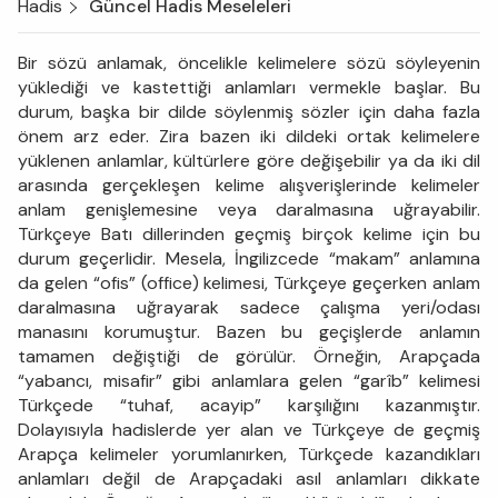
Hadis
Güncel Hadis Meseleleri
Bir sözü anlamak, öncelikle kelimelere sözü söyleyenin
yüklediği ve kastettiği anlamları vermekle başlar. Bu
durum, başka bir dilde söylenmiş sözler için daha fazla
önem arz eder. Zira bazen iki dildeki ortak kelimelere
yüklenen anlamlar, kültürlere göre değişebilir ya da iki dil
arasında gerçekleşen kelime alışverişlerinde kelimeler
anlam genişlemesine veya daralmasına uğrayabilir.
Türkçeye Batı dillerinden geçmiş birçok kelime için bu
durum geçerlidir. Mesela, İngilizcede “makam” anlamına
da gelen “ofis” (office) kelimesi, Türkçeye geçerken anlam
daralmasına uğrayarak sadece çalışma yeri/odası
manasını korumuştur. Bazen bu geçişlerde anlamın
tamamen değiştiği de görülür. Örneğin, Arapçada
“yabancı, misafir” gibi anlamlara gelen “garîb” kelimesi
Türkçede “tuhaf, acayip” karşılığını kazanmıştır.
Dolayısıyla hadislerde yer alan ve Türkçeye de geçmiş
Arapça kelimeler yorumlanırken, Türkçede kazandıkları
anlamları değil de Arapçadaki asıl anlamları dikkate