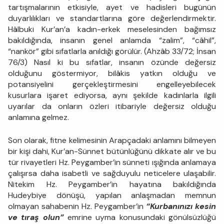
tartışmalarının etkisiyle, ayet ve hadisleri bugünün
duyarlılıkları ve standartlarına göre değerlendirmektir.
Hâlbuki Kur’an’a kadın-erkek meselesinden bağımsız
bakıldığında, insanın genel anlamda “zalim”, “câhil”,
“nankör” gibi sıfatlarla anıldığı görülür. (Ahzâb 33/72; İnsan
76/3) Nasıl ki bu sıfatlar, insanın özünde değersiz
olduğunu göstermiyor, bilâkis yatkın olduğu ve
potansiyelini gerçekleştirmesini engelleyebilecek
kusurlara işaret ediyorsa, aynı şekilde kadınlarla ilgili
uyarılar da onların özleri itibariyle değersiz olduğu
anlamına gelmez.
Son olarak, fitne kelimesinin Arapçadaki anlamını bilmeyen
bir kişi dahi, Kur’an-Sünnet bütünlüğünü dikkate alır ve bu
tür rivayetleri Hz. Peygamber’in sünneti ışığında anlamaya
çalışırsa daha isabetli ve sağduyulu neticelere ulaşabilir.
Nitekim Hz. Peygamber’in hayatına bakıldığında
Hudeybiye dönüşü, yapılan anlaşmadan memnun
olmayan sahabenin Hz. Peygamber’in
“Kurbanınızı kesin
ve tıraş olun”
emrine uyma konusundaki gönülsüzlüğü