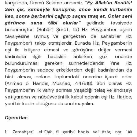
karşısında, Ümmü Seleme annemiz
“Ey Allah’ın Resûlü!
Sen çık, kimseyle konuşma, önce kendi kurbanını
kes, sonra berberini çağırıp saçını tıraş et. Onlar seni
görünce sana tâbi olurlar”
şeklinde tavsiyede
bulunmuştur. (Buhârî, Şurût, 15) Hz. Peygamber eşinin
tavsiyesine uymuş ve gerçekten de sahabîler Hz.
Peygamber’i takip etmişlerdir. Burada Hz. Peygamber’in
eşi ile istişare etmesi ve görüşüne değer vermesi
kadınlarla ilgili hadisleri anlarken göz önünde
bulundurulması gereken sünnetlerdendir. Yine Hz.
Peygamber’in sadece erkeklerden değil kadınlardan da
biat alması, onların toplumdaki önemine işaret eder
(Ahmed b. Hanbel, Müsned, 44/618). Son olarak Hz.
Peygamber’in ilk vahiy sonrası yaşadığı telaş ve endişeyi
yatıştıranın ve nübüvvetini ilk kabul edenin eşi Hz. Hatice,
yani bir kadın olduğunu da unutmayalım.
Dipnotlar:
1- Zemahşerî, el-Fâik fî garîbi’l-hadîs ve’l-âsâr, nşr. ʿAli