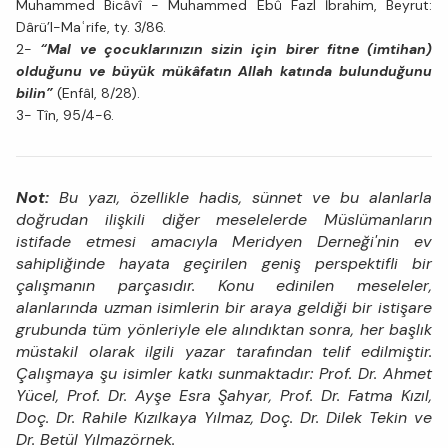
Muhammed Bicâvî - Muhammed Ebû Fazl İbrahim, Beyrut:
Dârü’l-Maʿrife, ty. 3/86.
2-
“Mal ve çocuklarınızın sizin için birer fitne (imtihan)
olduğunu ve büyük mükâfatın Allah katında bulunduğunu
bilin”
(Enfâl, 8/28).
3- Tîn, 95/4-6.
Not:
Bu yazı, özellikle hadis, sünnet ve bu alanlarla
doğrudan ilişkili diğer meselelerde Müslümanların
istifade etmesi amacıyla Meridyen Derneği'nin ev
sahipliğinde hayata geçirilen geniş perspektifli bir
çalışmanın parçasıdır. Konu edinilen meseleler,
alanlarında uzman isimlerin bir araya geldiği bir istişare
grubunda tüm yönleriyle ele alındıktan sonra, her başlık
müstakil olarak ilgili yazar tarafından telif edilmiştir.
Çalışmaya şu isimler katkı sunmaktadır: Prof. Dr. Ahmet
Yücel, Prof. Dr. Ayşe Esra Şahyar, Prof. Dr. Fatma Kızıl,
Doç. Dr. Rahile Kızılkaya Yılmaz, Doç. Dr. Dilek Tekin ve
Dr. Betül Yılmazörnek.