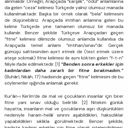
alınmalıdır. Örneğin, Arapçada “karşılık”, “ödül” anlamlarına
da gelen “ceza” kelimesi Türkçede yalnız olumsuz manada
kullanılmaktadır. Başka bir örnek olarak “bela” kelimesini
de düşünebiliriz. Arapçada imtihan anlamına gelen bu
kelime Türkçede yine tamamen olumsuz bir manada
kullanılır. Benzer şekilde Türkçeye Arapçadan geçen
“fitne” kelimesi dilimizde olumsuz anlamda kullanılsa da
Arapçada temel anlamı “imtihan/sınav”dır. Gerçek
gümüşü sahtesinden ayırt etmek de (test etmek üzere
ateşe sokmak) fitne kelimesi ile aynı kökten gelen “f-t-n”
fiiliyle ifade edilmektedir. [1]
“Benden sonra erkekler için
kadınlardan daha zararlı bir fitne bırakmadım.”
(Buhârî, Nikâh, 17) hadisinde geçen “fitne” kelimesini de bu
söylenenler ışığında anlamak gerekir.
Kur’ân-ı Kerîm’de de mal ve çocukların insanlar için birer
fitne yani sınav olduğu belirtilir. [2] Nitekim günlük
hayatta, insanların mal ve çocuklarına aşırı düşkünlükleri
nedeniyle haram-helâl sınırını aşabildikleri, haksızlıklar
yapabildikleri sıklıkla görülmektedir. Benzer şekilde,
hadiste kadının erkekler için fitne olarak nitelendirilmesi,