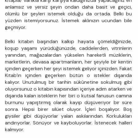
kitapla/ varlıkla karşı karşıya kaldığınızda yapacağınız en
anlamsız ve yersiz şeyin ondan daha basit ve geçici,
ölümlü bir şeyleri istemek olduğu da ortada. Belki bu
yüzden istemiyorsunuz. İstemek aklınızın ucundan bile
geçmiyor.
Belki kitabın başından kalkıp hayata çömeldiğinizde,
koşup yaşamı yürüdüğünüzde, caddelerden, vitrinlerin
yanından, mağazalardan yükselen hareketli müziklerin,
marketlerin, devasa apartmanların, her şeyiyle bir kentin
içinden geçerken her şeyi istemek geliyor içinizden. Fakat
Kitab’ın içinden geçerken bütün o istekler dışarıda
kalıyor. Unutulmuş bir tarihin sükûnetine sokulmuş gibi
oluyorsunuz o kitabın kapısından içeriye adım atarken ve
dışarıda kalan isteklerin her biri o kutsal fanusun camına
burnunu yapıştırmış olarak kayıp düşüveriyor bir süre
sonra. Hepsi birer silüet oluyor. İçleri boşalıyor. Boş
giysiler gibi düşüyorlar yalan askılarından. Korkulukları
andırıyorlar. Sönüyor ve kayboluyorlar. İstenecek halleri
kalmıyor.