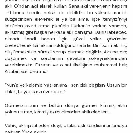
aklı, O’ndan akıl alarak kullan. Sana akıl verenlerin hepsini
–ki buna kendin, nefsin de dahildir- bu yüksek mantık
süzgecinden eleyerek al ya da alma. İşte temyiz/iyiyi
kötüden ayırd etme gücüyle Furkan’ın varken yanında,
akılsızmış gibi başka herkese akıl danışma. Danışılabilecek,
olmadı kendi hayatı için güzel yollar çözümler
üretebilecek bir aklının olduğunu hatırla. Din; sormak, hiç
düşünmeksizin sürekli sorup durmak değildir. Aksine din;
düşünmek ve sorularının cevabını özkaynaklarından
verebilmektir. Fıtratın ve o saf ilkelliğinin mükemmel hali;
Kitabın var! Unutma!
“Nun’a ve kalemle yazılanlara... sen deli değilsin. Üstün bir
ahlak, hayat tarzı üzeresin…”
Görmelisin sen ve bütün dünya görmeli kimmiş aklın
yolunu tutan, kimmiş akılcı olmadan akıllı olabilen…
Vahiy, aklı iptal eden değil, bilakis aklı kendisini anlamaya
çağıran Yüce akıldır.