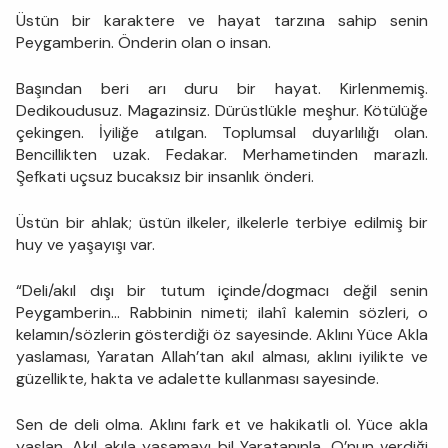
Üstün bir karaktere ve hayat tarzına sahip senin
Peygamberin. Önderin olan o insan.
Başından beri arı duru bir hayat. Kirlenmemiş.
Dedikoudusuz. Magazinsiz. Dürüstlükle meşhur. Kötülüğe
çekingen. İyiliğe atılgan. Toplumsal duyarlılığı olan.
Bencillikten uzak. Fedakar. Merhametinden marazlı.
Şefkati uçsuz bucaksız bir insanlık önderi.
Üstün bir ahlak; üstün ilkeler, ilkelerle terbiye edilmiş bir
huy ve yaşayışı var.
“Deli/akıl dışı bir tutum içinde/dogmacı değil senin
Peygamberin… Rabbinin nimeti; ilahî kalemin sözleri, o
kelamın/sözlerin gösterdiği öz sayesinde. Aklını Yüce Akla
yaslaması, Yaratan Allah’tan akıl alması, aklını iyilikte ve
güzellikte, hakta ve adalette kullanması sayesinde.
Sen de deli olma. Aklını fark et ve hakikatli ol. Yüce akla
yaslan. Akıl akıla yaşamayı bil Yaratanınla. O’nun verdiği