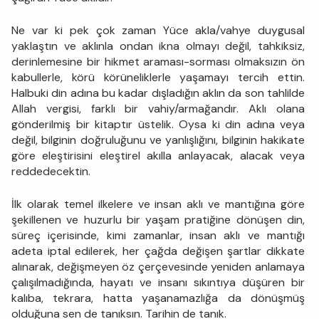
Ne var ki pek çok zaman Yüce akla/vahye duygusal
yaklaştın ve aklınla ondan ikna olmayı değil, tahkiksiz,
derinlemesine bir hikmet araması-sorması olmaksızın ön
kabullerle, körü körüneliklerle yaşamayı tercih ettin.
Halbuki din adına bu kadar dışladığın aklın da son tahlilde
Allah vergisi, farklı bir vahiy/armağandır. Aklı olana
gönderilmiş bir kitaptır üstelik. Oysa ki din adına veya
değil, bilginin doğruluğunu ve yanlışlığını, bilginin hakikate
göre eleştirisini eleştirel akılla anlayacak, alacak veya
reddedecektin.
İlk olarak temel ilkelere ve insan aklı ve mantığına göre
şekillenen ve huzurlu bir yaşam pratiğine dönüşen din,
süreç içerisinde, kimi zamanlar, insan aklı ve mantığı
adeta iptal edilerek, her çağda değişen şartlar dikkate
alınarak, değişmeyen öz çerçevesinde yeniden anlamaya
çalışılmadığında, hayatı ve insanı sıkıntıya düşüren bir
kalıba, tekrara, hatta yaşanamazlığa da dönüşmüş
olduğuna sen de tanıksın. Tarihin de tanık.