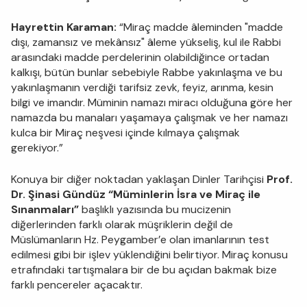
Hayrettin Karaman:
“Miraç madde âleminden "madde
dışı, zamansız ve mekânsız" âleme yükseliş, kul ile Rabbi
arasındaki madde perdelerinin olabildiğince ortadan
kalkışı, bütün bunlar sebebiyle Rabbe yakınlaşma ve bu
yakınlaşmanın verdiği tarifsiz zevk, feyiz, arınma, kesin
bilgi ve imandır. Müminin namazı miracı olduğuna göre her
namazda bu manaları yaşamaya çalışmak ve her namazı
kulca bir Miraç neşvesi içinde kılmaya çalışmak
gerekiyor.”
Konuya bir diğer noktadan yaklaşan Dinler Tarihçisi
Prof.
Dr. Şinasi Gündüz
“Müminlerin İsra ve Miraç ile
Sınanmaları”
başlıklı yazısında bu mucizenin
diğerlerinden farklı olarak müşriklerin değil de
Müslümanların Hz. Peygamber’e olan imanlarının test
edilmesi gibi bir işlev yüklendiğini belirtiyor. Miraç konusu
etrafındaki tartışmalara bir de bu açıdan bakmak bize
farklı pencereler açacaktır.