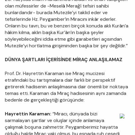
olan müfessirler de -Meselâ Merağî tefsiri sahibi
bunlardandır- burada Mutezile’yi taklid eder ve
tefsirlerinde Hz. Peygamber’in Miracını inkâr ederler.
Onların bu tavrı, bu ve benzeri birçok konuda aklı Kurân’a
hâkim kılma, aklın başka Kur’ân’ın başka şeyler
söyleyebileceğini iddia etme gibi garabetleri açısından
Mutezile’yi hortlatma girişiminden başka bir şey değildir.”
DÜNYA ŞARTLARI İÇERİSİNDE MİRAÇ ANLAŞILAMAZ
Prof. Dr. Hayrettin Karaman ise Miraç mucizesi
etrafındaki bu tartışmalara dair farklı bir perspektif
getirerek hadisenin anlaşılmasına dair önemli bir noktaya
temas etti. Karaman da Miraç hadisesinin aynı zamanda
bedenle de gerçekleştiği görüşünde:
Hayrettin Karaman:
“Miracı, dünyada bizi
sarmalayan şartlar ve oluşlar içinde anlamaya
çalışmak boşuna zahmettir. Peygamberimiz hayatta
olduğu halde Miraç vaki olmuş, bu esnada ruh cesedi