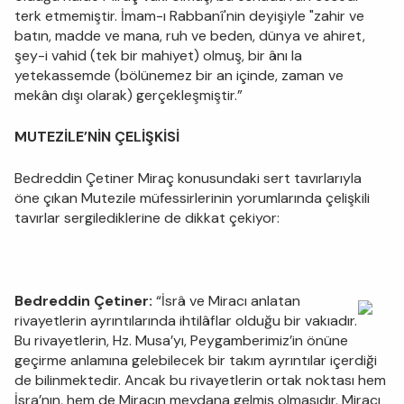
terk etmemiştir. İmam-ı Rabbanî'nin deyişiyle "zahir ve
batın, madde ve mana, ruh ve beden, dünya ve ahiret,
şey-i vahid (tek bir mahiyet) olmuş, bir ânı la
yetekassemde (bölünemez bir an içinde, zaman ve
mekân dışı olarak) gerçekleşmiştir.”
MUTEZİLE’NİN ÇELİŞKİSİ
Bedreddin Çetiner Miraç konusundaki sert tavırlarıyla
öne çıkan Mutezile müfessirlerinin yorumlarında çelişkili
tavırlar sergilediklerine de dikkat çekiyor:
Bedreddin Çetiner:
“İsrâ ve Miracı anlatan
rivayetlerin ayrıntılarında ihtilâflar olduğu bir vakıadır.
Bu rivayetlerin, Hz. Musa’yı, Peygamberimiz’in önüne
geçirme anlamına gelebilecek bir takım ayrıntılar içerdiği
de bilinmektedir. Ancak bu rivayetlerin ortak noktası hem
İsra’nın, hem de Miracın meydana gelmiş olmasıdır. Miracı