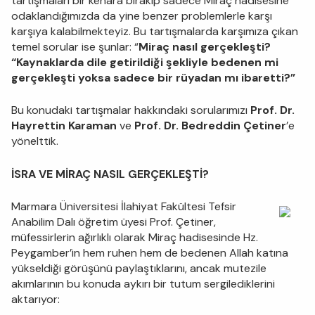
tartışmaları bir kenara bırakıp sadece Miraç hadisesine
odaklandığımızda da yine benzer problemlerle karşı
karşıya kalabilmekteyiz. Bu tartışmalarda karşımıza çıkan
temel sorular ise şunlar: “
Miraç nasıl gerçekleşti?
“Kaynaklarda dile getirildiği şekliyle bedenen mi
gerçekleşti yoksa sadece bir rüyadan mı ibaretti?”
Bu konudaki tartışmalar hakkındaki sorularımızı
Prof. Dr.
Hayrettin Karaman
ve
Prof. Dr. Bedreddin Çetiner
’e
yönelttik.
İSRA VE MİRAÇ NASIL GERÇEKLEŞTİ?
Marmara Üniversitesi İlahiyat Fakültesi Tefsir
Anabilim Dalı öğretim üyesi Prof. Çetiner,
müfessirlerin ağırlıklı olarak Miraç hadisesinde Hz.
Peygamber’in hem ruhen hem de bedenen Allah katına
yükseldiği görüşünü paylaştıklarını, ancak mutezile
akımlarının bu konuda aykırı bir tutum sergilediklerini
aktarıyor: