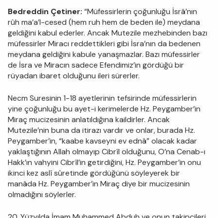
Bedreddin Çetiner:
“Müfessirlerin çoğunluğu İsrâ’nın
rûh ma’a’l-cesed (hem ruh hem de beden ile) meydana
geldiğini kabul ederler. Ancak Mutezile mezhebinden bazı
müfessirler Miracı reddettikleri gibi İsra’nın da bedenen
meydana geldiğini kabule yanaşmazlar. Bazı müfessirler
de İsra ve Miracın sadece Efendimiz’in gördüğü bir
rüyadan ibaret olduğunu ileri sürerler.
Necm Suresinin 1-18 ayetlerinin tefsirinde müfessirlerin
yine çoğunluğu bu ayet-i kerimelerde Hz. Peygamber’in
Miraç mucizesinin anlatıldığına kaildirler. Ancak
Mutezile’nin buna da itirazı vardır ve onlar, burada Hz.
Peygamber’in, “kaabe kavseyni ev ednâ” olacak kadar
yaklaştığının Allah olmayıp Cibrîl olduğunu, O’na Cenab-ı
Hakk’ın vahyini Cibrîl’in getirdiğini, Hz. Peygamber’in onu
ikinci kez aslî sûretinde gördüğünü söyleyerek bir
manâda Hz. Peygamber’in Miraç diye bir mucizesinin
olmadığını söylerler.
20. Yüzyılda İmam Muhammed Abduh ve onun takipçileri