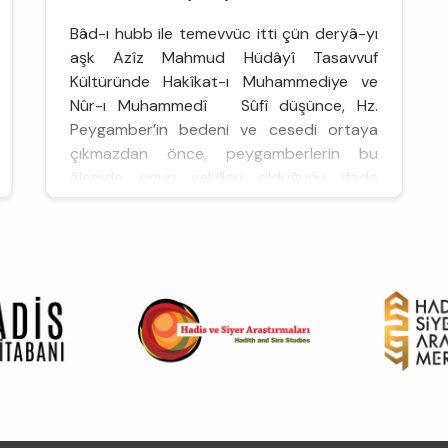
Bâd-ı hubb ile temevvüc itti çün deryâ-yı
aşk Azîz Mahmud Hüdâyî Tasavvuf
Kültüründe Hakîkat-ı Muhammediye ve
Nûr-ı Muhammedî Sûfî düşünce, Hz.
Peygamber’in bedeni ve cesedi ortaya
çıkmazdan önce, peygamberlerin bu
âlemde onun vekilleri olduğunu ifade
eder...