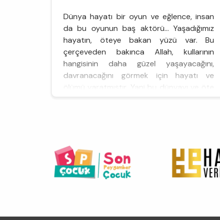
Dünya hayatı bir oyun ve eğlence, insan
da bu oyunun baş aktörü… Yaşadığımız
hayatın, öteye bakan yüzü var. Bu
çerçeveden bakınca Allah, kullarının
hangisinin daha güzel yaşayacağını,
davranacağını görmek için hayatı ve
ölümü yaratmıştır. Yani bu dünyayı ve öte
dünyayı… Amaç, kulluğu ya...