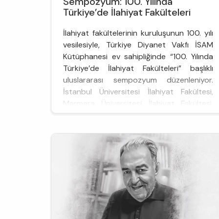
Sempozyum: 100. Yılında
Türkiye’de İlahiyat Fakülteleri
İlahiyat fakültelerinin kuruluşunun 100. yılı
vesilesiyle, Türkiye Diyanet Vakfı İSAM
Kütüphanesi ev sahipliğinde “100. Yılında
Türkiye’de İlahiyat Fakülteleri” başlıklı
uluslararası sempozyum düzenleniyor.
İstanbul Üniversitesi İlahiyat Fakültesi,
Marmara Üniversitesi İlahiyat Fakültesi,
Ankara Üniversitesi İlahiyat Fakültesi ve 29
Mayıs Üniversitesi İlahiyat Fakültesi
ortaklığıyla düzenlenen sem...