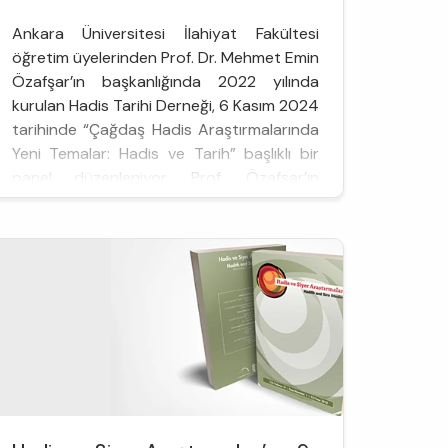
Ankara Üniversitesi İlahiyat Fakültesi
öğretim üyelerinden Prof. Dr. Mehmet Emin
Özafşar’ın başkanlığında 2022 yılında
kurulan Hadis Tarihi Derneği, 6 Kasım 2024
tarihinde “Çağdaş Hadis Araştırmalarında
Yeni Temalar: Hadis ve Tarih” başlıklı bir
panel düzenleniyor. Prof. Özafşar’ın
moderatörlüğünde saat 14.00’te
başlayacak olan panel, Ankara
Üniversitesi İlahiyat Fakültesi Yunus Emre
Konferans Sal...