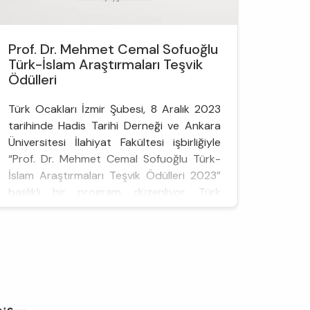
Prof. Dr. Mehmet Cemal Sofuoğlu
Türk-İslam Araştırmaları Teşvik
Ödülleri
Türk Ocakları İzmir Şubesi, 8 Aralık 2023
tarihinde Hadis Tarihi Derneği ve Ankara
Üniversitesi İlahiyat Fakültesi işbirliğiyle
“Prof. Dr. Mehmet Cemal Sofuoğlu Türk-
İslam Araştırmaları Teşvik Ödülleri 2023”
başlıklı bir program düzenliyor. Türk
Ocakları İzmir Şubesi tarafından 2014
yılından itibaren her yıl “Prof. Dr. Mehmet
Cemâl ...