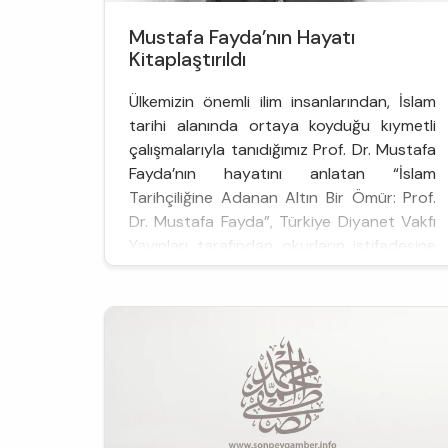
Mustafa Fayda’nın Hayatı
Kitaplaştırıldı
Ülkemizin önemli ilim insanlarından, İslam
tarihi alanında ortaya koyduğu kıymetli
çalışmalarıyla tanıdığımız Prof. Dr. Mustafa
Fayda’nın hayatını anlatan “İslam
Tarihçiliğine Adanan Altın Bir Ömür: Prof.
Dr. Mustafa Fayda”, Türkiye Diyanet Vakfı
Yayınları tarafından okurların istifadesine
sunuldu. Prof. Dr. Eyüp Baş ve Prof. Dr.
Fatih Erkoçoğlu tarafından söyleşi
formatında hazırlanan kitap, Prof...