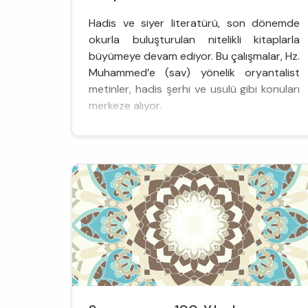
Hadis ve siyer literatürü, son dönemde
okurla buluşturulan nitelikli kitaplarla
büyümeye devam ediyor. Bu çalışmalar, Hz.
Muhammed’e (sav) yönelik oryantalist
metinler, hadis şerhi ve usulü gibi konuları
merkeze alıyor.
İlim Tarihinde Bir Kimliğin İzleri: Muhaddis
Söz konusu kitaplardan ilki, hadis tarihi ve
usulü, şerh ve haşiye alanlarında ortaya
koyduğu nitelikli çalışmalarıyla tanıdığımız
Eski...