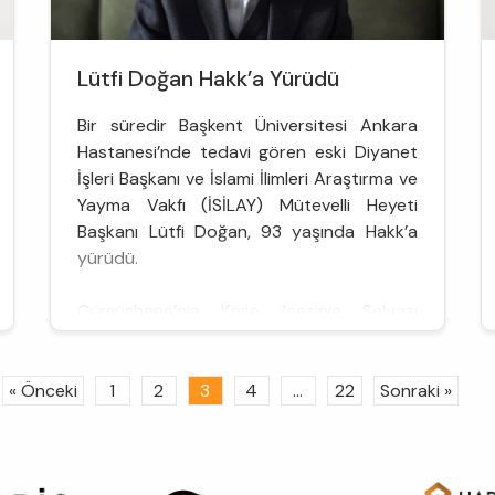
Lütfi Doğan Hakk’a Yürüdü
Bir süredir Başkent Üniversitesi Ankara
Hastanesi’nde tedavi gören eski Diyanet
İşleri Başkanı ve İslami İlimleri Araştırma ve
Yayma Vakfı (İSİLAY) Mütevelli Heyeti
Başkanı Lütfi Doğan, 93 yaşında Hakk’a
yürüdü.
Gümüşhane’nin Köse ilçesinin Salyazı
köyünde 1930’da dünyaya gelen Doğan,
babası Mehmet Fehmi Efendi’den Kur’an-ı
« Önceki
1
2
3
4
...
22
Sonraki »
Kerim okumayı öğrendi. 1942’de dayısı
Kurra Hafız Fevzi Efendi’de hıfzını ...