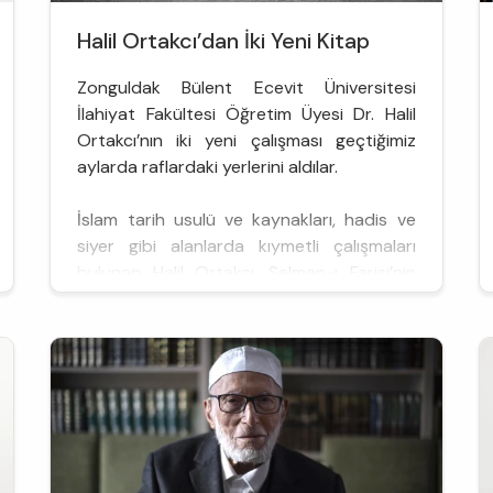
Halil Ortakcı’dan İki Yeni Kitap
Zonguldak Bülent Ecevit Üniversitesi
İlahiyat Fakültesi Öğretim Üyesi Dr. Halil
Ortakcı’nın iki yeni çalışması geçtiğimiz
aylarda raflardaki yerlerini aldılar.
İslam tarih usulü ve kaynakları, hadis ve
siyer gibi alanlarda kıymetli çalışmaları
bulunan Halil Ortakcı, Selman-ı Farisi’nin
hayatını konu edinen biyografik bir çalışma
hazırlamış ve bu çalışma 2021 yılında
Beyan Yayınları etiketiyle okuy...