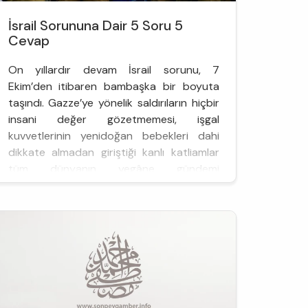
İsrail Sorununa Dair 5 Soru 5
Cevap
On yıllardır devam İsrail sorunu, 7
Ekim’den itibaren bambaşka bir boyuta
taşındı. Gazze’ye yönelik saldırıların hiçbir
insani değer gözetmemesi, işgal
kuvvetlerinin yenidoğan bebekleri dahi
dikkate almadan giriştiği kanlı katliamlar
tüm dünyanın yegâne gündemi
durumunda uzun zamandır. Bu çerçevede,
yaşananların başta Türkiye olmak üzere
halklar üzerinde nasıl bir etkide
bulunduğunu beş isme; Ciha...