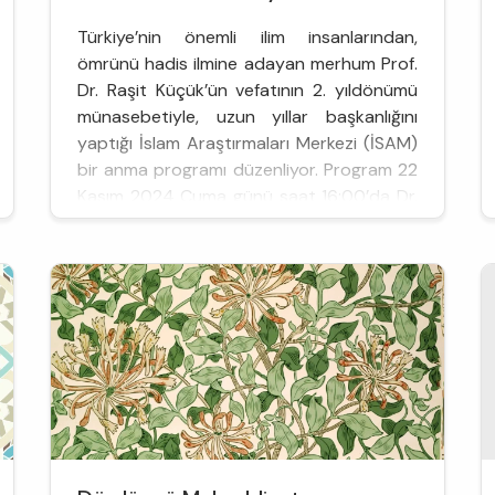
Türkiye’nin önemli ilim insanlarından,
ömrünü hadis ilmine adayan merhum Prof.
Dr. Raşit Küçük’ün vefatının 2. yıldönümü
münasebetiyle, uzun yıllar başkanlığını
yaptığı İslam Araştırmaları Merkezi (İSAM)
bir anma programı düzenliyor. Program 22
Kasım 2024 Cuma günü saat 16:00’da Dr.
Tayyar Altıkulaç Konferans Salonu’nda
geçekleşecek.
Moderatörlüğünü Prof. Dr. A. Hikmet
Atan’ın üstleneceği pr...