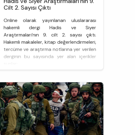
Hadis ve Siyer Araştırmaları’nın 9.
Cilt 2. Sayısı Çıktı
Online olarak yayınlanan uluslararası
hakemli dergi Hadis ve Siyer
Araştırmaları’nın 9. cilt 2. sayısı çıktı.
Hakemli makaleler, kitap değerlendirmeleri,
tercüme ve araştırma notlarına yer verilen
derginin bu sayısında yer alan içerikler
şunlar:
Makaleler:
Emirhan Tambağ - Ignaz Goldziher ve
Muarızları: Goldziher’in Metodu, Bazı
Tezleri ve Bunlara Yöneltilen Eleştirilerin
Tahlili...