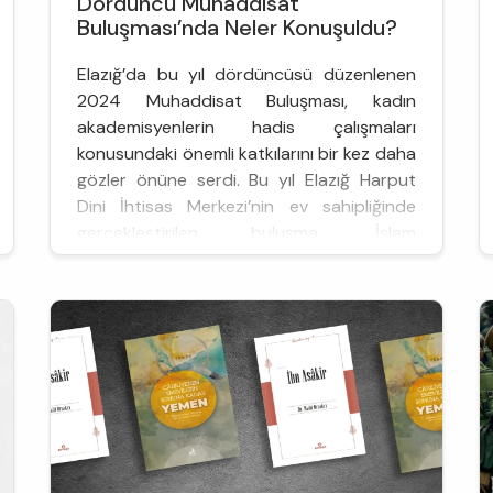
Dördüncü Muhaddisat
Buluşması’nda Neler Konuşuldu?
Elazığ’da bu yıl dördüncüsü düzenlenen
2024 Muhaddisat Buluşması, kadın
akademisyenlerin hadis çalışmaları
konusundaki önemli katkılarını bir kez daha
gözler önüne serdi. Bu yıl Elazığ Harput
Dini İhtisas Merkezi’nin ev sahipliğinde
gerçekleştirilen buluşma, İslam
dünyasında hadis ilmine olan ilginin
canlılığını koruduğunu gösterdi.
21-24 Ağustos tarihleri arasında bu yıl
dördüncü gerçekleşen prog...