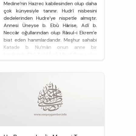
Medine’nin Hazrec kabilesinden olup daha
çok künyesiyle tanınır. Hudrî nisbesini
dedelerinden Hudre’ye nispetle almıştır.
Annesi Üneyse b. Ebû Hârise, Adî b.
Neccâr oğullarından olup Râsul-i Ekrem’e
biat eden hanımlardandır. Meşhur sahabi
Katade b. Nu’mân onun anne bir
kardeşidir. Ebû Saîd (ra), Uhud Gazvesi’ne
katılmak için Hz. Peygamber’in huzuruna
çıktığı zaman on üç yaşındaydı. Babası
Mâlik, g...