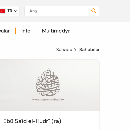
TR
alar
İnfo
Multimedya
Sahabe
Sahabiler
Ebû Saîd el-Hudrî (ra)