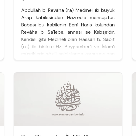
Abdullah b. Revâha (ra) Medineli iki büyük
Arap kabilesinden Hazrec’e mensuptur.
Babası bu kabilenin Benî Haris kolundan
Revâha b. Sa'lebe, annesi ise Kebşe’dir.
Kendisi gibi Medineli olan Hassân b. Sâbit
(ra) ile birlikte Hz. Peygamber’i ve İslam’ı
müşriklerin sözlü saldırılarına karşı savunan
şairlerden birisidir. Nitekim Allah Rasû...