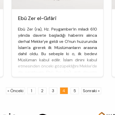
Ebû Zer el-Gıfârî
Ebû Zer (ra), Hz. Peygamber’in miladi 610
yılında davete başladığı haberini alınca
derhal Mekke’ye geldi ve O’nun huzurunda
İslam’a girerek ilk Müslümanların arasına
dahil oldu. Bu sebeple ki o, ilk bedevi
Müslüman kabul edilir. İslam dinini kabul
etmesinden önceki gözüpekliğini Mekke’de
de sergileyen Ebû Zer (ra), gizli davetin
gerçekleştiği ve Müslüman ...
« Önceki
1
2
3
4
5
Sonraki »