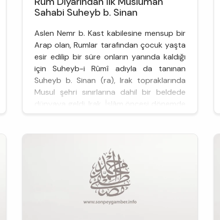
Rum Diyarından İlk Müslüman
Sahabi Suheyb b. Sinan
Aslen Nemr b. Kast kabilesine mensup bir
Arap olan, Rumlar tarafından çocuk yaşta
esir edilip bir süre onların yanında kaldığı
için Suheyb-i Rûmî adıyla da tanınan
Suheyb b. Sinan (ra), Irak topraklarında
Musul şehri sınırlarına dahil bir beldede
dünyaya geldi. Irak, İslâm öncesi dönemde
İran’da kurulmuş bulunan Sasanî
İmparatorluğu hâkimiyetinde olup,
Suheyb&r...