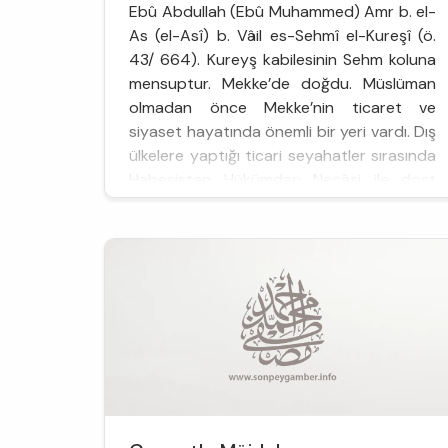
Ebû Abdullah (Ebû Muhammed) Amr b. el-
As (el-Asî) b. Vâil es-Sehmî el-Kureşî (ö.
43/ 664). Kureyş kabilesinin Sehm koluna
mensuptur. Mekke’de doğdu. Müslüman
olmadan önce Mekke’nin ticaret ve
siyaset hayatında önemli bir yeri vardı. Dış
ülkelere yaptığı ticari seyahatler sırasında
Habeşistan Hükümdarı Necâşi ile dost
oldu. Bundan dolayı Habeş...