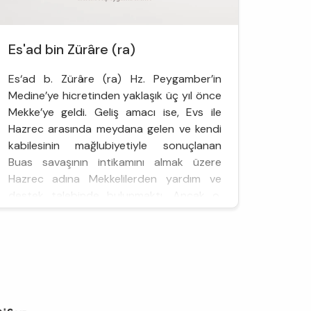
Es'ad bin Zürâre (ra)
Es‘ad b. Zürâre (ra) Hz. Peygamber’in
Medine’ye hicretinden yaklaşık üç yıl önce
Mekke’ye geldi. Geliş amacı ise, Evs ile
Hazrec arasında meydana gelen ve kendi
kabilesinin mağlubiyetiyle sonuçlanan
Buas savaşının intikamını almak üzere
Hazrec adına Mekkelilerden yardım ve
destek talebinde bulunmaktı. Ancak o,
yanındakilerle birlikte...