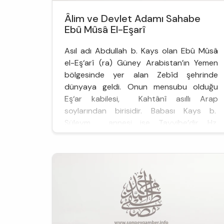
Âlim ve Devlet Adamı Sahabe
Ebû Mûsâ El-Eşarî
Asıl adı Abdullah b. Kays olan Ebû Mûsâ
el-Eş‘arî (ra) Güney Arabistan’ın Yemen
bölgesinde yer alan Zebîd şehrinde
dünyaya geldi. Onun mensubu olduğu
Eş‘ar kabilesi, Kahtânî asıllı Arap
soylarından birisidir. Babası Kays b.
Süleym, annesi ise Tayyibe’dir. Hz.
Peygamber’in Mekke’de davetini
başlattığını...