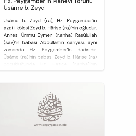
Hz. Peygamber'in Manevi Torunu
Üsâme b. Zeyd
Üsâme b. Zeyd (ra), Hz. Peygamber’in
azatlı kölesi Zeyd b. Hârise (ra)’nin oğludur.
Annesi Ümmü Eymen (r.anha) Rasûlullah
(sav)’ın babası Abdullah’ın cariyesi, aynı
zamanda Hz. Peygamber’in dadısıdır.
Üsâme (ra)’nin babası Zeyd b. Hârise (ra)
çocukluğunda Hz. Hatice (r.anha)’nin
kölesiydi. Hz. Hatice (r.anha) Allah Rasûlü
(sav) ile evlenince Zeyd’i kendisine hediye
etmişti. Hz. Peygamber de onu a...