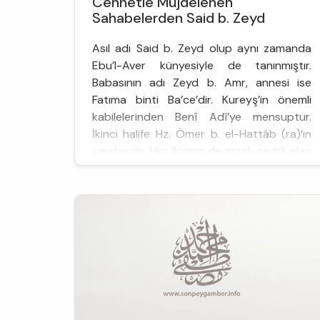
Cennetle Müjdelenen
Sahabelerden Said b. Zeyd
Asıl adı Said b. Zeyd olup aynı zamanda
Ebu’l-Aver künyesiyle de tanınmıştır.
Babasının adı Zeyd b. Amr, annesi ise
Fatıma binti Ba’ce’dir. Kureyş’in önemli
kabilelerinden Benî Adî’ye mensuptur.
İkinci halife Hz. Ömer b. el-Hattâb (ra)’ın
soydaşıdır. Her ikisinin de ortak ceddi olan
Nüfeyl b. Abdüluzza yaşadığı dönemde,
Mekke’de meydana ...