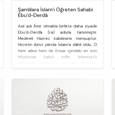
Şamlılara İslam’ı Öğreten Sahabi
Ebu’d-Derdâ
Asıl adı Âmir olmakla birlikte daha ziyade
Ebu’d-Derdâ (ra) adıyla tanınmıştır.
Medineli Hazrec kabilesine mensuptur.
Hicretin ikinci yılında İslam’a dâhil oldu. O
hem ailesi hem de Ensar içindeki en son
Müslüman kabul edilir. İslamiyet'e
girmesine vesile olan ise yakın arkadaşı,
aynı zamanda da Hz. Peygamber’in
şairlerinden Abdullah b. Revâha’d...