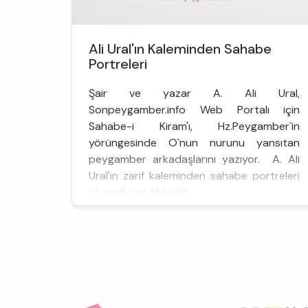
Ali Ural'ın Kaleminden Sahabe
Portreleri
Şair ve yazar A. Ali Ural,
Sonpeygamber.info Web Portalı için
Sahabe-i Kiram'ı, Hz.Peygamber`in
yörüngesinde O`nun nurunu yansıtan
peygamber arkadaşlarını yazıyor. A. Ali
Ural'ın zarif kaleminden sahabe portreleri
okumak için tıklayın! ...