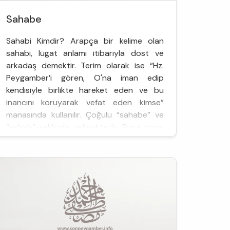
Sahabe
Sahabi Kimdir? Arapça bir kelime olan
sahabi, lügat anlamı itibarıyla dost ve
arkadaş demektir. Terim olarak ise “Hz.
Peygamber’i gören, O'na iman edip
kendisiyle birlikte hareket eden ve bu
inancını koruyarak vefat eden kimse”
manasında kullanılır. Çoğulu “sahabe” ve
“ashab” şeklinde gelmektedir. Buna göre,
Hz. Peygamber’e ilk vahyin geliş ta...