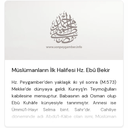
Müslümanların İlk Halifesi Hz. Ebû Bekir
Hz. Peygamber’den yaklaşık iki yıl sonra (M.573)
Mekke’de dünyaya geldi. Kureyş’in Teymoğulları
kabilesine mensuptur. Babasının adı Osman olup
Ebû Kuhâfe künyesiyle tanınmıştır. Annesi ise
Ümmü’l-Hayr Selma bint. Sahr’dır. Cahiliye
döneminde adı Abdü’l-Kâbe olan ismi, Müslüman
olduktan sonra Hz. Pe...