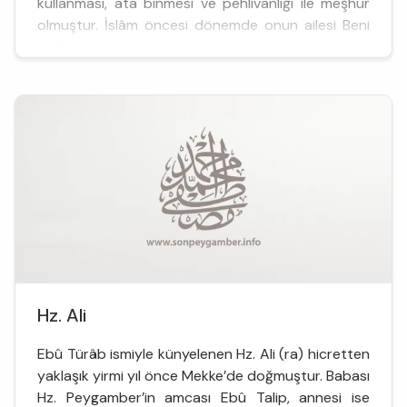
kullanması, ata binmesi ve pehlivanlığı ile meşhur
olmuştur. İslâm öncesi dönemde onun ailesi Beni
Adî’in, Mekke’nin dış ilişkiler sorumluluğunu
üstlenmesi sebebiyle kend...
Hz. Ali
Ebû Türâb ismiyle künyelenen Hz. Ali (ra) hicretten
yaklaşık yirmi yıl önce Mekke’de doğmuştur. Babası
Hz. Peygamber’in amcası Ebû Talip, annesi ise