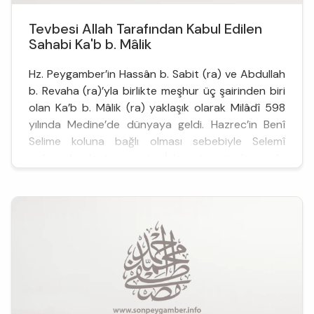
Tevbesi Allah Tarafından Kabul Edilen
Sahabi Ka'b b. Mâlik
Hz. Peygamber’in Hassân b. Sabit (ra) ve Abdullah
b. Revaha (ra)’yla birlikte meşhur üç şairinden biri
olan Ka’b b. Mâlik (ra) yaklaşık olarak Milâdî 598
yılında Medine’de dünyaya geldi. Hazrec’in Benî
Selime koluna bağlı olması sebebiyle Selemî
nisbesiyle de tanınmıştır. İslam öncesi dönemde
künyesi Ebû Bişr iken Müslüman ol...