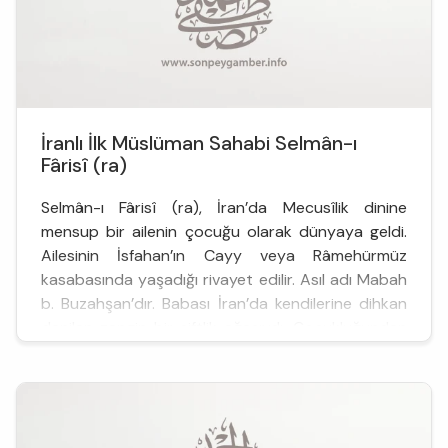
İranlı İlk Müslüman Sahabi Selmân-ı
Fârisî (ra)
Selmân-ı Fârisî (ra), İran’da Mecusîlik dinine
mensup bir ailenin çocuğu olarak dünyaya geldi.
Ailesinin İsfahan’ın Cayy veya Râmehürmüz
kasabasında yaşadığı rivayet edilir. Asıl adı Mabah
b. Buzahşan’dır. Babası İran’da kendilerine dihkan
denilen zengin bir çiftlik ağasıydı. Çocukluğundan
itibaren dinine bağlı olan Selmân (ra) yetişkinl...