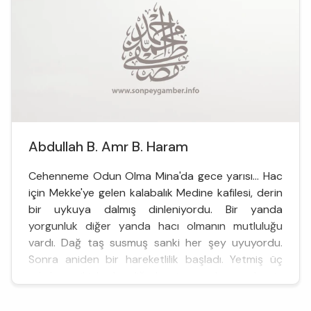
Abdullah B. Amr B. Haram
Cehenneme Odun Olma Mina'da gece yarısı... Hac
için Mekke'ye gelen kalabalık Medine kafilesi, derin
bir uykuya dalmış dinleniyordu. Bir yanda
yorgunluk diğer yanda hacı olmanın mutluluğu
vardı. Dağ taş susmuş sanki her şey uyuyordu.
Sonra aniden bir hareketlilik başladı. Yetmiş üç
erkek ve iki kadın diğerlerini uyandırmamak için
ayaklarının ucuna basıyor, adeta nefes almıyordu.
Onlar All...