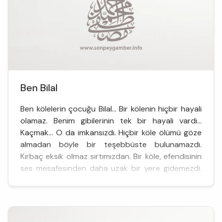
Ben Bilal
Ben kölelerin çocuğu Bilal... Bir kölenin hiçbir hayali
olamaz. Benim gibilerinin tek bir hayali vardı...
Kaçmak... O da imkansızdı. Hiçbir köle ölümü göze
almadan böyle bir teşebbüste bulunamazdı.
Kırbaç eksik olmaz sırtımızdan. Bir köle, efendisinin
ses mesafesinden daha uzak bir yere gidemezdi.
Efendisi her seslendiğinde hemen dibinde
bitmeliydi. Benim sesim güzeldi. Onun için
görevlerimden b...