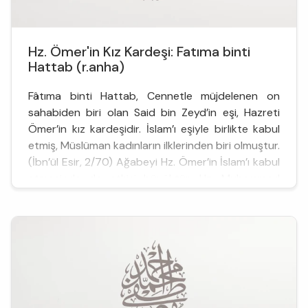
Hz. Ömer'in Kız Kardeşi: Fatıma binti
Hattab (r.anha)
Fâtıma binti Hattab, Cennetle müjdelenen on
sahabiden biri olan Said bin Zeyd’in eşi, Hazreti
Ömer’in kız kardeşidir. İslam’ı eşiyle birlikte kabul
etmiş, Müslüman kadınların ilklerinden biri olmuştur.
(İbn’ül Esir, 2/70) Ağabeyi Hz. Ömer’in İslam’ı kabul
etmesinde de etkisi büyüktür. Hz. Muhammed
(sav) peygamberlikle görevlendirilmiş, insanları
gizlice ...