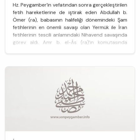
Hz. Peygamber’in vefatından sonra gerçekleştirilen
fetih hareketlerine de iştirak eden Abdullah b.
Ömer (ra), babasının halifeliği dönemindeki Şam
fetihlerinin en önemli savaşı olan Yermük ile İran
fetihlerinin tescili anlamındaki Nihavend savaşında
görev aldı. Amr b. el-Âs (ra)’ın komutasında
gerçekleştirilen Mısır fethine de katılan Abdullah b.
Ömer (ra), daha sonraki dönemde ...