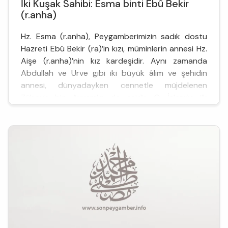
İki Kuşak Sahibi: Esma binti Ebû Bekir
(r.anha)
Hz. Esma (r.anha), Peygamberimizin sadık dostu
Hazreti Ebû Bekir (ra)’in kızı, müminlerin annesi Hz.
Aişe (r.anha)’nin kız kardeşidir. Aynı zamanda
Abdullah ve Urve gibi iki büyük âlim ve şehidin
annesi, dünyadayken cennetle müjdelenen
Zübeyir bin Avvam’ın da eşidir. O, İslam’ın ilk
dönemlerinde Müslüman olmuş, son nefesine
kadar da İslam’a hizmet etmişt...