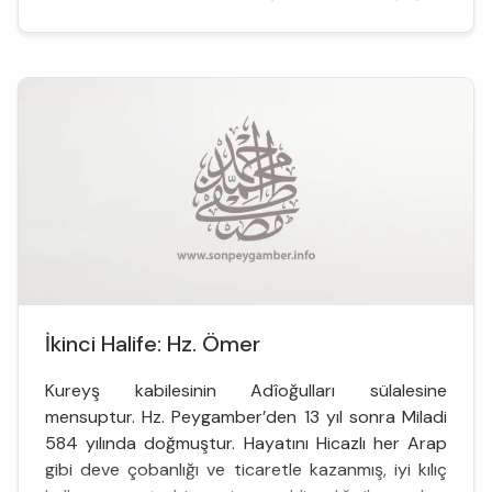
sayede genç yaşında kabilesinin en varlıklı
üyelerinden biri haline gelmiştir. Hz. O...
İkinci Halife: Hz. Ömer
Kureyş kabilesinin Adîoğulları sülalesine
mensuptur. Hz. Peygamber’den 13 yıl sonra Miladi
584 yılında doğmuştur. Hayatını Hicazlı her Arap
gibi deve çobanlığı ve ticaretle kazanmış, iyi kılıç