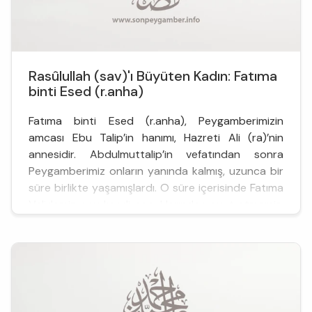
Rasûlullah (sav)'ı Büyüten Kadın: Fatıma
binti Esed (r.anha)
Fatıma binti Esed (r.anha), Peygamberimizin
amcası Ebu Talip’in hanımı, Hazreti Ali (ra)’nin
annesidir. Abdulmuttalip’in vefatından sonra
Peygamberimiz onların yanında kalmış, uzunca bir
süre birlikte yaşamışlardı. O süre içerisinde Fatıma
Validemiz onu kendi çocuklarından ayırt etmemiş,
her şeyiyle bizzat ilgilenmişti. Ebû Talip ailesi
kalabalıktı. Ancak kendi çocukların...