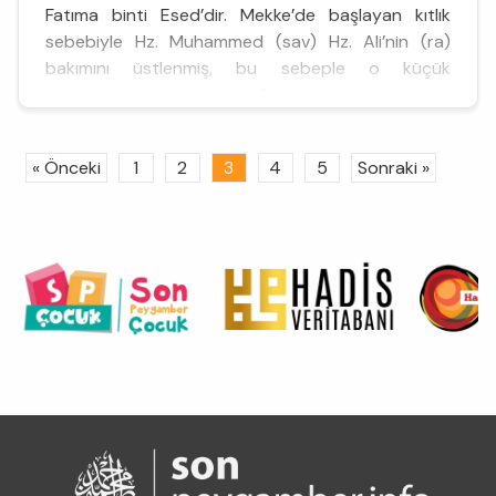
Fatıma binti Esed’dir. Mekke’de başlayan kıtlık
sebebiyle Hz. Muhammed (sav) Hz. Ali’nin (ra)
bakımını üstlenmiş, bu sebeple o küçük
yaşlarından itibaren Hz. Peygamber’in terbiyesi
altında büyümüş...
« Önceki
1
2
3
4
5
Sonraki »