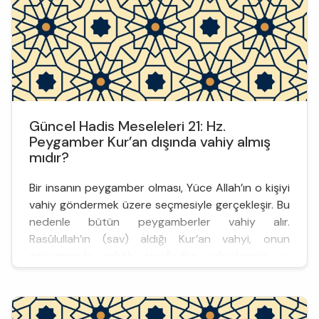
Güncel Hadis Meseleleri 21: Hz.
Peygamber Kur’an dışında vahiy almış
mıdır?
Bir insanın peygamber olması, Yüce Allah’ın o kişiyi
vahiy göndermek üzere seçmesiyle gerçekleşir. Bu
nedenle bütün peygamberler vahiy alır.
Rasûlullah’ın (sav) aldığı Kur’an vahyi, onun
gözetiminde ashâb tarafından ezberlenmiş ve
kaydedilmiş, vefatının ardından da Mushaf olarak
bir araya getirilmiştir. Hz. Peygamber’in Mushaf’ta
toplanan Kur’an metni dışında vahiy alması