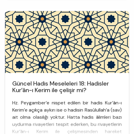
müşriklerin yaklaşmalarının yasaklandığı [5] ilahi
koruma altında bir kutsal mekândır. Ziyaret etmek
isteyenleri engelleyenler Kur’an’da acı verici bir
azapla...
Güncel Hadis Meseleleri 18: Hadisler
Kur’ân-ı Kerim ile çelişir mi?
Hz. Peygamber’e nispet edilen bir hadis Kur’ân-ı
Kerim’e açıkça aykırı ise o hadisin Rasûlullah’a (sav)
ait olma olasılığı yoktur. Hatta hadis âlimleri bazı
uydurma rivayetleri tespit ederken, bu rivayetlerin
Kur’ân-ı Kerim ile çelişmesinden hareket