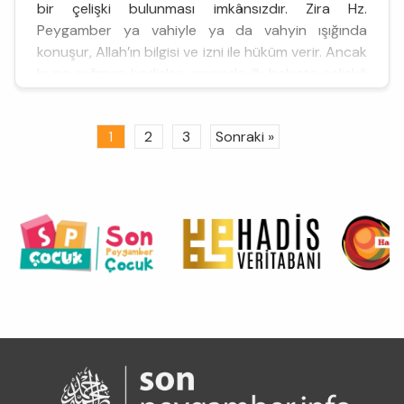
bir çelişki bulunması imkânsızdır. Zira Hz.
Peygamber ya vahiyle ya da vahyin ışığında
konuşur, Allah’ın bilgisi ve izni ile hüküm verir. Ancak
buna rağmen hadisler arasında ilk bakışta çelişkili
gibi görünen bazı ifadelerle karşılaşılabilir. Âlimler
bu çelişkilerin gerçek anlamda değil, görünürde bir
1
2
3
Sonraki »
çelişki olduğunu belirtmiş ve izahı ile ilgil...