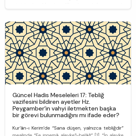
etmişlerdir. Mesela, “Zinadan doğan çocuk
cennete giremez” rivayeti, “Hiç kimse başkasının
günahını yüklenmez” (En‘âm, 6/164) ayeti ile
çeliştiği için...
Güncel Hadis Meseleleri 17: Tebliğ
vazifesini bildiren ayetler Hz.
Peygamber’in vahyi iletmekten başka
bir görevi bulunmadığını mı ifade eder?
Kur’ân-ı Kerim’de “Sana düşen, yalnızca tebliğdir”
mealinde “Fe innemâ aleyke’l-belâğ” [1], “İn aleyke