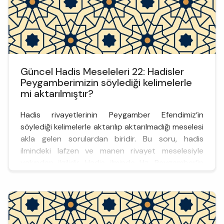
Güncel Hadis Meseleleri 22: Hadisler
Peygamberimizin söylediği kelimelerle
mi aktarılmıştır?
Hadis rivayetlerinin Peygamber Efendimiz’in
söylediği kelimelerle aktarılıp aktarılmadığı meselesi
akla gelen sorulardan biridir. Bu soru, hadis
ilmindeki lafzen ve manen rivayet meselesiyle
yakından ilgilidir. Hadis ilminde Hz. Peygamber’in
ifadelerinin değiştirilmeden kelimesi kelimesine aynı
şekilde nakline lafzen; anlamı bozmayacak şekilde
başka kelimelerle nakline ise manen rivayet
denilmekte...