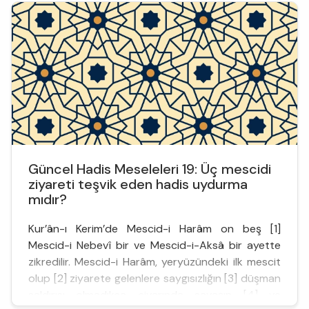
kelimeler anlam genişlemesine veya daralmasına
uğrayabilir. Türkçeye Batı ...
Güncel Hadis Meseleleri 19: Üç mescidi
ziyareti teşvik eden hadis uydurma
mıdır?
Kur’ân-ı Kerim’de Mescid-i Harâm on beş [1]
Mescid-i Nebevî bir ve Mescid-i-Aksâ bir ayette
zikredilir. Mescid-i Harâm, yeryüzündeki ilk mescit
olup [2] ziyarete gelenlere saygısızlığın [3] düşman
saldırısı olmadıkça civarında savaşın [4] ve