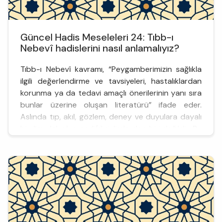
Güncel Hadis Meseleleri 24: Tıbb-ı
Nebevî hadislerini nasıl anlamalıyız?
Tıbb-ı Nebevî kavramı, “Peygamberimizin sağlıkla
ilgili değerlendirme ve tavsiyeleri, hastalıklardan
korunma ya da tedavi amaçlı önerilerinin yanı sıra
bunlar üzerine oluşan literatürü” ifade eder.
Aslında tıp, akıl, gözlem, deney ve duyulara dayalı
bir ilim dalı olup şer’i/dini ilimlerden biri değildir. Bu
bağlamda hadis kaynaklarında tıp ile ilgili
bölümlerin varlığını anlamlandırmak zor görüneb...