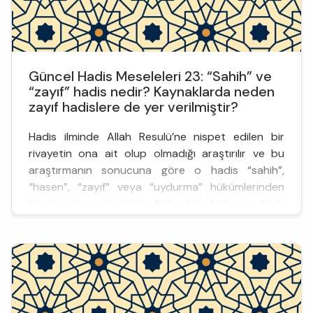
Güncel Hadis Meseleleri 23: “Sahih” ve
“zayıf” hadis nedir? Kaynaklarda neden
zayıf hadislere de yer verilmiştir?
Hadis ilminde Allah Resulü’ne nispet edilen bir
rivayetin ona ait olup olmadığı araştırılır ve bu
araştırmanın sonucuna göre o hadis “sahih”,
“hasen”, “zayıf” veya “uydurma” hükümlerinden
biriyle derecelendirilir. Peki, bir haberin Allah
Resulü’ne aidiyeti nasıl tespit edilir? Bunun için
âlimler, ilgili hadisin öncelikle isnadını ve ihtiyaç
halinde metnini inceler. Hadisin isnadında aranan
özellik...