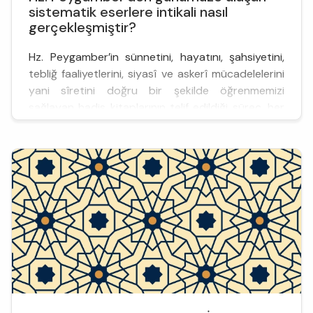
sistematik eserlere intikali nasıl
gerçekleşmiştir?
Hz. Peygamber’in sünnetini, hayatını, şahsiyetini,
tebliğ faaliyetlerini, siyasî ve askerî mücadelelerini
yani sîretini doğru bir şekilde öğrenmemizi
sağlayan hadis kitaplarının telif edildiği süreç, her
zaman bir merak konusu olmuştur. Bu konu,
hadislerin günümüze güvenilir bir şekilde
ulaşmadığını iddia edenlerin de üzerinde durduğu
bir meseledir. Hadislerin Hz. Peygamber’den
günümüze ulaşan sis...