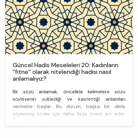
meselesi ise ilk dönemler...
Güncel Hadis Meseleleri 20: Kadınların
“fitne” olarak nitelendiği hadisi nasıl
anlamalıyız?
Bir sözü anlamak, öncelikle kelimelere sözü
söyleyenin yüklediği ve kastettiği anlamları
vermekle başlar. Bu durum, başka bir dilde
söylenmiş sözler için daha fazla önem arz eder.
Zira bazen iki dildeki ortak kelimelere yüklenen
anlamlar, kültürlere göre değişebilir ya da iki dil
arasında gerçekleşen kelime alışverişlerinde