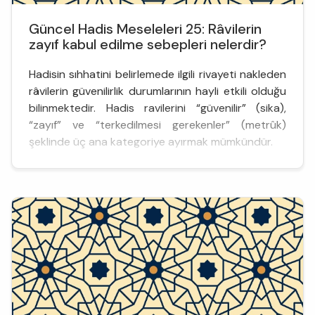
Güncel Hadis Meseleleri 25: Râvilerin
zayıf kabul edilme sebepleri nelerdir?
Hadisin sıhhatini belirlemede ilgili rivayeti nakleden
râvilerin güvenilirlik durumlarının hayli etkili olduğu
bilinmektedir. Hadis ravilerini “güvenilir” (sika),
“zayıf” ve “terkedilmesi gerekenler” (metrûk)
şeklinde üç ana kategoriye ayırmak mümkündür.
Hadis râvisinin güvenilir olduğunu tespit etmek için
kendisinde bazı temel özellikler aranmaktadır. [1]
Hadis terminolojisinde adâlet ve za...