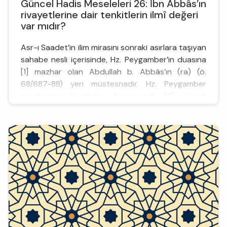
Güncel Hadis Meseleleri 26: İbn Abbâs’ın
rivayetlerine dair tenkitlerin ilmî değeri
var mıdır?
Asr-ı Saadet’in ilim mirasını sonraki asırlara taşıyan
sahabe nesli içerisinde, Hz. Peygamber’in duasına
[1] mazhar olan Abdullah b. Abbâs’ın (ra) (ö.
68/687-88) yeri müstesnadır. Hz. Peygamber
tarafından “Kur’ân’ın Tercümanı” [2] olarak
vasıflandırılmasının yanı sıra “Ümmetin Bilgini” [3] ve
“Ümmetin Rabbânî Âlimi” [4] gibi unvanlarla taltif
edilmiştir. İbn Abbâs, ne yazık ki modern dönemde
çeşit...