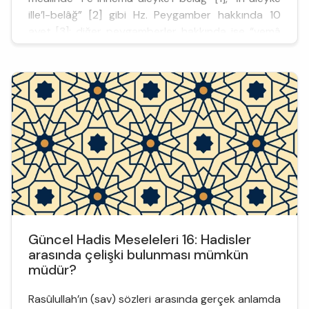
ille’l-belâğ” [2] gibi Hz. Peygamber hakkında 10
ayet [3]; diğer peygamberler hakkında ise “vemâ
aleynâ ille’l-belâğu’l-mübîn” [4] 1 ayet olmak üzere
benzer anlamlarda 11 ayet bulunmaktadır. Söz
konusu ayetlerin gerek kendi iç bağlamları gerekse
nazil olduğu tarihi süreçleri dikkate alınmadığında...
Güncel Hadis Meseleleri 16: Hadisler
arasında çelişki bulunması mümkün
müdür?
Rasûlullah’ın (sav) sözleri arasında gerçek anlamda