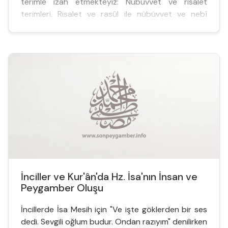
terimle izah etmekteyiz: Nübüvvet ve risalet
terimleri. Risalet ve rasûl ile nübüvvet ve nebî
kavramları arasındaki farka dikkat edilmelidir.
Çünkü her rasûl, aynı zamanda nebîdir, ama her
nebî rasûl...
İnciller ve Kur'ân'da Hz. İsa'nın İnsan ve
Peygamber Oluşu
İncillerde İsa Mesih için "Ve işte göklerden bir ses
dedi. Sevgili oğlum budur. Ondan razıyım" denilirken