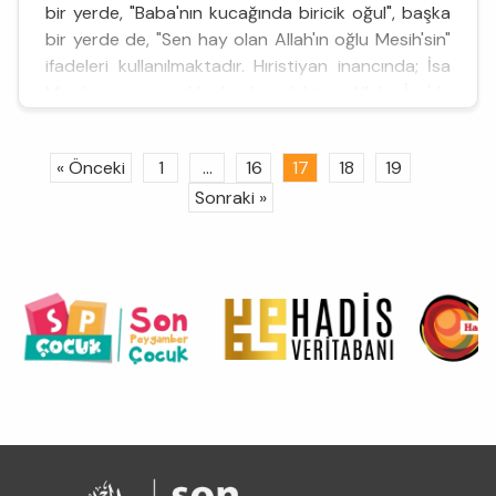
bir yerde, "Baba'nın kucağında biricik oğul", başka
bir yerde de, "Sen hay olan Allah'ın oğlu Mesih'sin"
ifadeleri kullanıl­maktadır. Hıristiyan inancında; İsa
Mesih, insan şeklinde bir ilah­tır. Allah İsa'da
bedenleşmiştir. Ona tapmak; Al...
« Önceki
1
...
16
17
18
19
Sonraki »