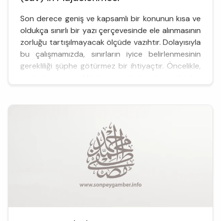
Son derece geniş ve kapsamlı bir konunun kısa ve
oldukça sınırlı bir yazı çerçevesinde ele alınmasının
zorluğu tartışılmayacak ölçüde vazıhtır. Dolayısıyla
bu çalışmamızda, sınırların iyice belirlenmesinin
gerekliliği şüphe götürmez bir ihtiyaçtır. Öncelikle,
tarih boyunca Müslüman düşünürlerin Kitab-ı
Mukaddes’ten hareketle Hz. Muhammed (sav)’in
nübüvvetini ispatlama gayretleri üzeri...