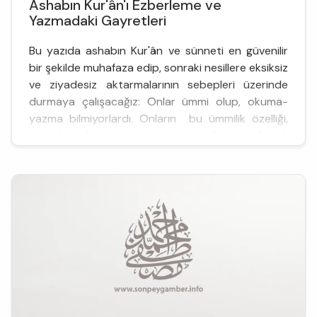
Ashabın Kur'ân'ı Ezberleme ve
Yazmadaki Gayretleri
Bu yazıda ashabın Kur'ân ve sünneti en güvenilir
bir şekilde muhafaza edip, sonraki nesillere eksiksiz
ve ziyadesiz aktarmalarının sebepleri üzerinde
durmaya çalışacağız: Onlar ümmi olup, okuma-
yazma bilmiyorlardı. Onların bu ümmilik özelliği,
önemli şeyleri ezberlemeye sevkediyordu. Ancak
buna rağmen yine de az sayıda da olsa yazıyı
bilenler vardı. Ve bunlardan Hz. Peygamber ke...