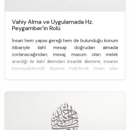
Vahiy Alma ve Uygulamada Hz.
Peygamber'in Rolü
İnsan hem yapısı gereği hem de bulunduğu konum
itibariyle ilahî mesajı doğrudan almada
zorlanacağından; mesaj, masum olan melek
aracılığı ile ilahî âlemden insanlık âlemine, insanın
kavrayabileceği düzeye indirilerek insan olan
peygambere verilmiştir. Meleğin görevi ilahî mesaj
olan vahyi güvenli bir şekilde peygambere
ulaştırmanın yanı sıra bu vahyin peygamber taraf...