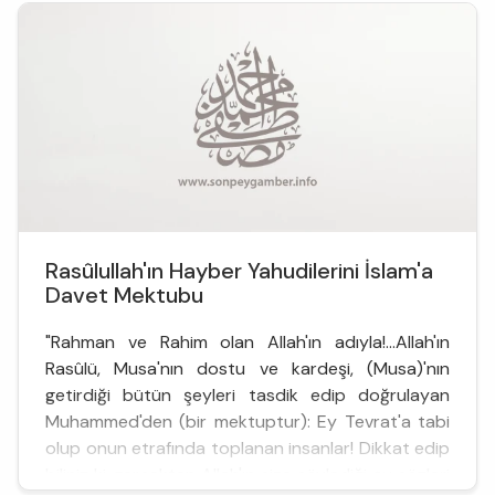
Rasûlullah'ın Hayber Yahudilerini İslam'a
Davet Mektubu
"Rahman ve Rahim olan Allah'ın adıyla!...Allah'ın
Rasûlü, Musa'nın dostu ve kardeşi, (Musa)'nın
getirdiği bütün şeyleri tasdik edip doğrulayan
Muhammed'den (bir mektuptur): Ey Tevrat'a tabi
olup onun etrafında toplanan insanlar! Dikkat edip
biliniz ki gerçekten Allah'ın size söylediği şu sözleri