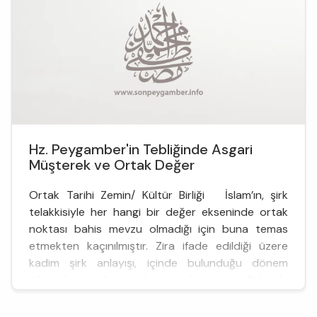
Hz. Peygamber'in Tebliğinde Asgari
Müşterek ve Ortak Değer
Ortak Tarihi Zemin/ Kültür Birliği İslam’ın, şirk
telakkisiyle her hangi bir değer ekseninde ortak
noktası bahis mevzu olmadığı için buna temas
etmekten kaçınılmıştır. Zira ifade edildiği üzere
kadim şirk anlayışı, içinde bulunduğu dönem
itibariyle kendi statükosunu koruma refleksiyle
müzmin bir muhalefet zemininde gelişmiştir. Hakim
kültür ve sınıf olan cahiliye dönemi şirk telak...