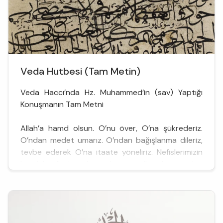
Veda Hutbesi (Tam Metin)
Veda Haccı’nda Hz. Muhammed’in (sav) Yaptığı
Konuşmanın Tam Metni
Allah’a hamd olsun. O’nu över, O’na şükrederiz.
O’ndan medet umarız. O’ndan bağışlanma dileriz,
tevbe ederek O’na itaate yöneliriz. Nefislerimizin
kötülük telkinlerinden ve kötü ameller işlemesinden
Allah’a sığınırız. Allah kime doğruyu gösterirse,
kimse onu hak yoldan uzaklaştıramaz. Kimin de hak
yoldan uzaklaşmasına özgürlük tanır...