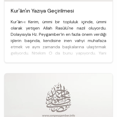
Kur'ân'ın Yazıya Geçirilmesi
Kur'ân-ı Kerim, ümmi bir topluluk içinde, ümmi
olarak yetişen Allah Rasûlü'ne nazil oluyordu.
Dolayısıyla Hz. Peygamber’in en fazla önem verdiği
işlerin başında, kendisine inen vahyi muhafaza
etmek ve aynı zamanda başkalarına ulaştırmak
geliyordu. Nitekim O da bunu yapıyordu. Yani
öncelikle kendisi iyi bir şekilde onu ezberliyor,
sonra da etrafındaki kimselere ulaştırıyo...